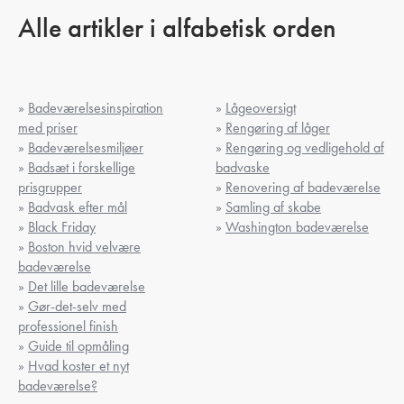
Alle artikler i alfabetisk orden
»
Badeværelsesinspiration
»
Lågeoversigt
med priser
»
Rengøring af låger
»
Badeværelsesmiljøer
»
Rengøring og vedligehold af
»
Badsæt i forskellige
badvaske
prisgrupper
»
Renovering af badeværelse
»
Badvask efter mål
»
Samling af skabe
»
Black Friday
»
Washington badeværelse
»
Boston hvid velvære
badeværelse
»
Det lille badeværelse
»
Gør-det-selv med
professionel finish
»
Guide til opmåling
»
Hvad koster et nyt
badeværelse?