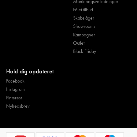
Monteringsvejledninger
Få et tilbud
Skabslåger
Showrooms
Kampagner
Outlet
Black Friday
Hold dig opdateret
Facebook
Instagram
Pinterest
Nyhedsbrev