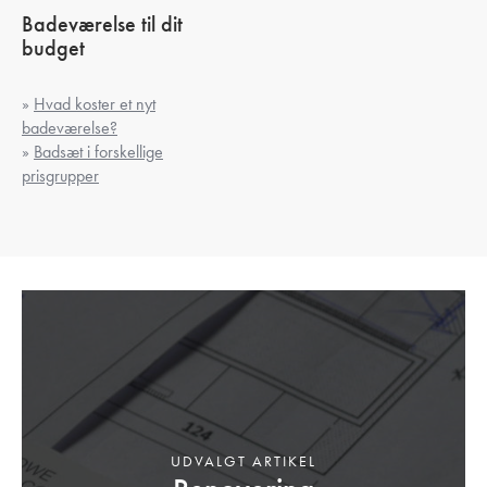
Badeværelse til dit
budget
»
Hvad koster et nyt
badeværelse?
»
Badsæt i forskellige
prisgrupper
UDVALGT ARTIKEL