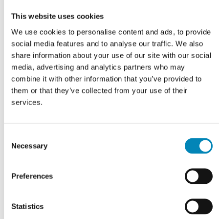
This website uses cookies
We use cookies to personalise content and ads, to provide
Gør-det-selv
Rengøring &
social media features and to analyse our traffic. We also
vedligehold
share information about your use of our site with our social
»
Gør-det-selv med
media, advertising and analytics partners who may
professionel finish
»
Rengøring og vedligehold af
combine it with other information that you’ve provided to
»
Renovering af badeværelse
badvaske
them or that they’ve collected from your use of their
»
Monteringsvejledning:
»
Rengøring af låger
services.
Montering af dit nye bad
»
Just Wood Plejevejledning
»
Just Wood
(PDF)
Monteringsvejledning -
Consent
Badmøbel med to skuffer
Necessary
Selection
(PDF)
»
Just Wood
Monteringsvejledning -
Preferences
Badmøbel med fire skuffer
(PDF)
»
Just Wood
Statistics
Monteringsvejledning -