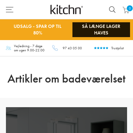
0
UDSALG - SPAR OP TIL
SÅ LÆNGE LAGER
80%
HAVES
Vejledning - 7 dage
97 43 05 00
Trustpilot
om ugen 9.00-22.00
Artikler om badeværelset