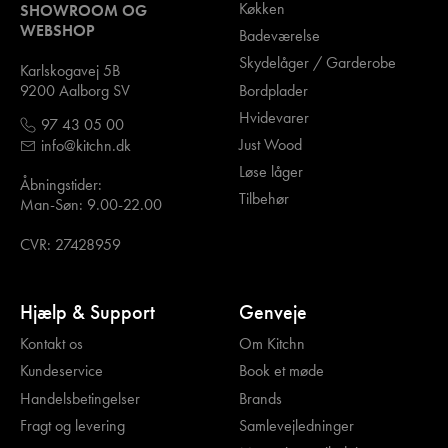
Køkken
SHOWROOM OG
WEBSHOP
Badeværelse
Skydelåger / Garderobe
Karlskogavej 5B
Bordplader
9200 Aalborg SV
Hvidevarer
97 43 05 00
Just Wood
info@kitchn.dk
Løse låger
Åbningstider:
Tilbehør
Man-Søn: 9.00-22.00
CVR: 27428959
Hjælp & Support
Genveje
Kontakt os
Om Kitchn
Kundeservice
Book et møde
Handelsbetingelser
Brands
Fragt og levering
Samlevejledninger