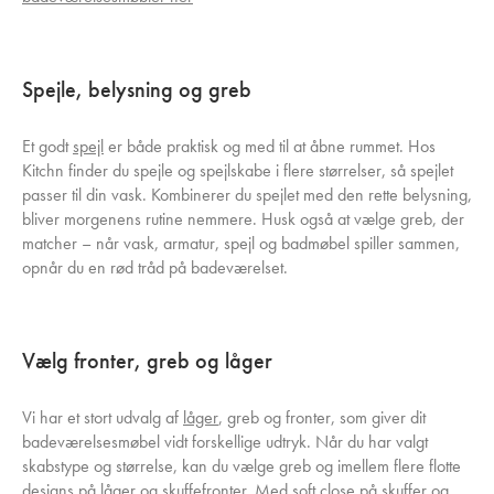
Spejle, belysning og greb
Et godt
spejl
er både praktisk og med til at åbne rummet. Hos
Kitchn finder du spejle og spejlskabe i flere størrelser, så spejlet
passer til din vask. Kombinerer du spejlet med den rette belysning,
bliver morgenens rutine nemmere. Husk også at vælge greb, der
matcher – når vask, armatur, spejl og badmøbel spiller sammen,
opnår du en rød tråd på badeværelset.
Vælg fronter, greb og låger
Vi har et stort udvalg af
låger
, greb og fronter, som giver dit
badeværelsesmøbel vidt forskellige udtryk. Når du har valgt
skabstype og størrelse, kan du vælge greb og imellem flere flotte
designs på låger og skuffefronter. Med soft close på skuffer og