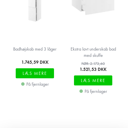
Badhøjskab med 3 låger
Ekstra lavt underskab bad
med skuffe
1.745,59
DKK
FØR: 2.173,60
1.521,53
DKK
LÆS MERE
LÆS MERE
På fjernlager
På fjernlager