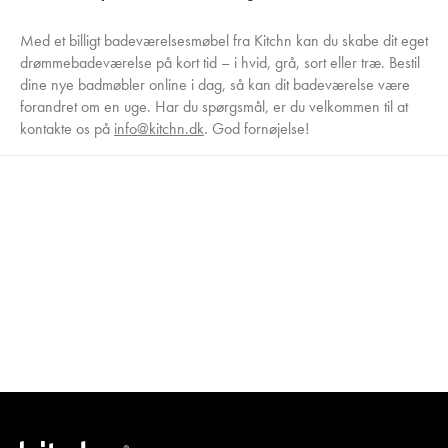
Med et billigt badeværelsesmøbel fra Kitchn kan du skabe dit eget
drømmebadeværelse på kort tid – i hvid, grå, sort eller træ. Bestil
dine nye badmøbler online i dag, så kan dit badeværelse være
forandret om en uge. Har du spørgsmål, er du velkommen til at
kontakte os på
info@kitchn.dk
. God fornøjelse!