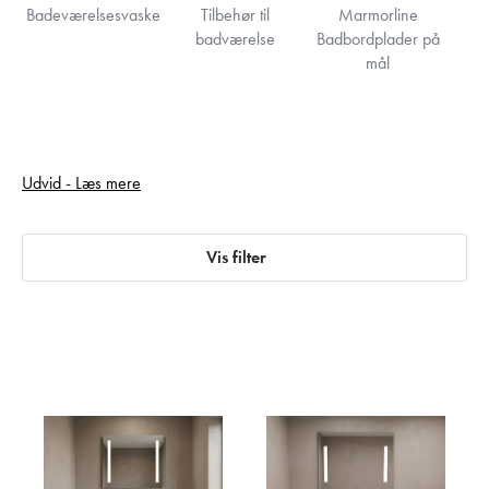
Badeværelsesvaske
Tilbehør til
Marmorline
badværelse
Badbordplader på
mål
Gå glad i bad - en lang række gennemtænkte
Udvid - Læs mere
badeværelsesmøbler til at skabe det perfekte badeværelse. Vi har
løsningerne til ethvert bad, og selvfølgelig også de rigtige
badmøbler til dig. Her kan du få dit nye badeværelse som du
Vis filter
ønsker det - indret det selv, eller lad os indrette det for dig. Vi
producerer selv alle vores badmøbler og skabe - så du er sikret
både god dansk kvalitet, hurtig levering, og ikke mindst lave priser
direkte fra fabrikken.
Læs også om:
Badinspiration
|
Tilbud på badmøbler
|
Spar
penge online