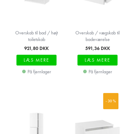
Overskab til bad / højt
Overskab / vægskab til
toiletskab
badeværelse
921,80
DKK
591,36
DKK
LÆS MERE
LÆS MERE
På fjernlager
På fjernlager
- 30 %