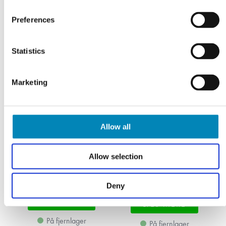
Preferences
Statistics
Marketing
Allow all
Allow selection
Højskab til bad slimline
Skuffeindsats-sæt til 60 cm
badvaskeskuffe
1.486,10
DKK
742,73
DKK
Deny
LÆS MERE
LÆS MERE
På fjernlager
På fjernlager