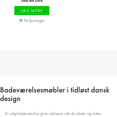
368,64
DKK
LÆS MERE
På fjernlager
Badeværelsesmøbler i tidløst dansk
design
Et roligt badeværelse giver velvære, når du starter og slutter