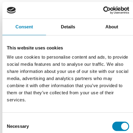
Consent
Details
About
This website uses cookies
We use cookies to personalise content and ads, to provide
social media features and to analyse our traffic. We also
share information about your use of our site with our social
Højskab til bad slimline
Højskab bad slimline med
media, advertising and analytics partners who may
med 3 låger
skuffer
combine it with other information that you’ve provided to
1.661,66
DKK
2.226,84
DKK
them or that they’ve collected from your use of their
services.
LÆS MERE
LÆS MERE
På fjernlager
På fjernlager
Consent
Necessary
Selection