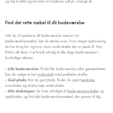
og høj kvalitet og bevarer et moderne udtryk i mange år.
Find det rette møbel til dit badeværelse
Når du vil opdatere dit badeværelse med et nyt
badeværelsesmøbel, bør du tænke over, hvor meget opbevaring
du har brug for, og hvor store underskabe der er plads til. Hos
Kitchn.dk fører vi et bredt udvalg til alle slags badeværelser i
forskellige stilarter.
»
Lille badeværelse:
Til det lille badeværelse eller gæstetoilettet
kan du vælge et lavt
underskab
med praktiske skuffer.
»
God plads:
Har du god plads, finder du også
højskabe
,
overskabe og ekstra høje underskabe.
»
Alle skabstyper:
Se hele udvalget af
badeværelsesskabe
og
spejlskabe, og find det badeværelsesmøbel, der passer til dig.