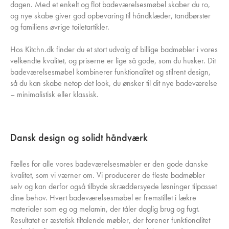
dagen. Med et enkelt og flot badeværelsesmøbel skaber du ro,
og nye skabe giver god opbevaring til håndklæder, tandbørster
og familiens øvrige toiletartikler.
Hos Kitchn.dk finder du et stort udvalg af billige badmøbler i vores
velkendte kvalitet, og priserne er lige så gode, som du husker. Dit
badeværelsesmøbel kombinerer funktionalitet og stilrent design,
så du kan skabe netop det look, du ønsker til dit nye badeværelse
– minimalistisk eller klassisk.
Dansk design og solidt håndværk
Fælles for alle vores badeværelsesmøbler er den gode danske
kvalitet, som vi værner om. Vi producerer de fleste badmøbler
selv og kan derfor også tilbyde skræddersyede løsninger tilpasset
dine behov. Hvert badeværelsesmøbel er fremstillet i lækre
materialer som eg og melamin, der tåler daglig brug og fugt.
Resultatet er æstetisk tiltalende møbler, der forener funktionalitet