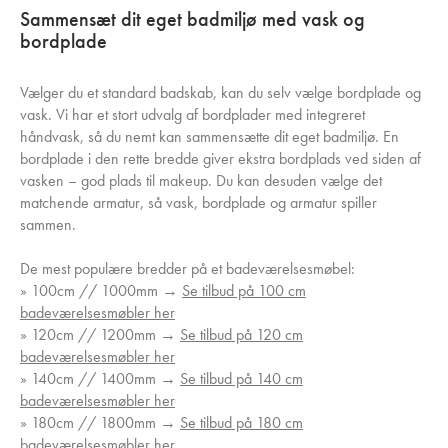
Sammensæt dit eget badmiljø med vask og
bordplade
Vælger du et standard badskab, kan du selv vælge bordplade og
vask. Vi har et stort udvalg af bordplader med integreret
håndvask, så du nemt kan sammensætte dit eget badmiljø. En
bordplade i den rette bredde giver ekstra bordplads ved siden af
vasken – god plads til makeup. Du kan desuden vælge det
matchende armatur, så vask, bordplade og armatur spiller
sammen.
De mest populære bredder på et badeværelsesmøbel:
» 100cm // 1000mm →
Se tilbud på 100 cm
badeværelsesmøbler her
» 120cm // 1200mm →
Se tilbud på 120 cm
badeværelsesmøbler her
» 140cm // 1400mm →
Se tilbud på 140 cm
badeværelsesmøbler her
» 180cm // 1800mm →
Se tilbud på 180 cm
badeværelsesmøbler her