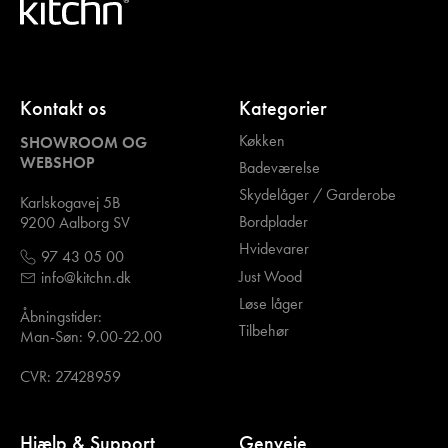
Kontakt os
Kategorier
Køkken
SHOWROOM OG
WEBSHOP
Badeværelse
Skydelåger / Garderobe
Karlskogavej 5B
Bordplader
9200 Aalborg SV
Hvidevarer
97 43 05 00
Just Wood
info@kitchn.dk
Løse låger
Åbningstider:
Tilbehør
Man-Søn: 9.00-22.00
CVR: 27428959
Hjælp & Support
Genveje