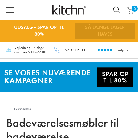
0
UDSALG - SPAR OP TIL
SÅ LÆNGE LAGER
80%
HAVES
Vejledning - 7 dage
97 43 05 00
Trustpilot
om ugen 9.00-22.00
Badeværelse
Badeværelsesmøbler til
badeværelse