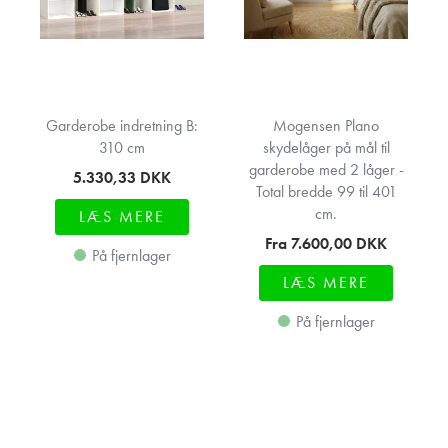
Garderobe indretning B:
Mogensen Plano
310 cm
skydelåger på mål til
garderobe med 2 låger -
5.330,33
DKK
Total bredde 99 til 401
cm.
LÆS MERE
Fra 7.600,00
DKK
På fjernlager
LÆS MERE
På fjernlager