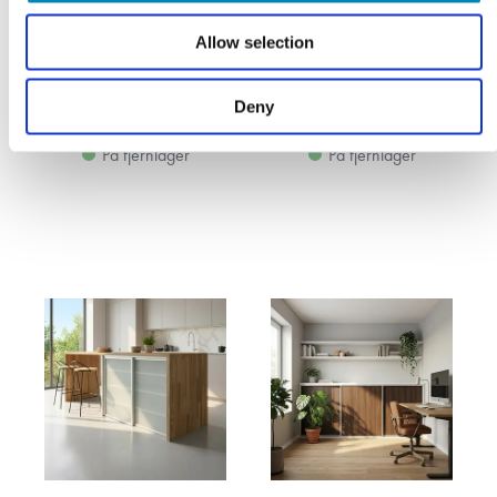
låger og softclose - Total
låger og softclose - Total
bredde 134 til 449cm.
bredde 176 til 596 cm.
Allow selection
Fra 9.984,00
DKK
Fra 13.312,00
DKK
Deny
LÆS MERE
LÆS MERE
På fjernlager
På fjernlager