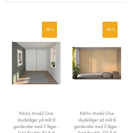
garderobe, der passer til dit behov og ikke mindst budget.
→
Læs også om Walk-in-løsninger her
- 80 %
- 80 %
Kitchn Modul One
Kitchn Modul One
skydelåger på mål til
skydelåger på mål til
garderobe med 2 låger -
garderobe med 3 låger -
Total Bredde 82,8 til
Total Bredde 121,8 til