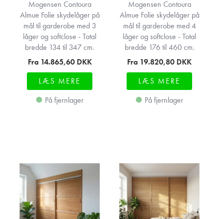
Mogensen Contoura
Mogensen Contoura
Almue Folie skydelåger på
Almue Folie skydelåger på
mål til garderobe med 3
mål til garderobe med 4
låger og softclose - Total
låger og softclose - Total
bredde 134 til 347 cm.
bredde 176 til 460 cm.
Fra 14.865,60
DKK
Fra 19.820,80
DKK
LÆS MERE
LÆS MERE
På fjernlager
På fjernlager