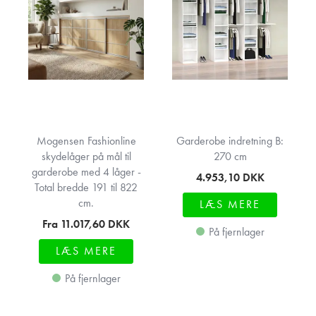
Mogensen Fashionline
Garderobe indretning B:
skydelåger på mål til
270 cm
garderobe med 4 låger -
4.953,10
DKK
Total bredde 191 til 822
cm.
LÆS MERE
Fra 11.017,60
DKK
På fjernlager
LÆS MERE
På fjernlager