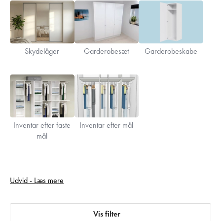
Skydelåger
Garderobesæt
Garderobeskabe
Inventar efter faste
Inventar efter mål
mål
Her hos Kitchn.dk har vi et stort udvalg af garderobeløsninger. Vi
Udvid - Læs mere
kan både hjælpe dig med ganske almindelige
garderobeskabe
med bøjlestænger, skuffer og trådkurve og med skydelåger og
garderobeindretning, der er velegnet som inventar i indbyggede
Vis filter
skabe. Med vores løsninger har du rig mulighed for at finde en