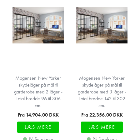
Mogensen New Yorker
Mogensen New Yorker
skydelåger på mål til
skydelåger på mål til
garderobe med 2 låger -
garderobe med 3 låger -
Total bredde 96 til 306
Total bredde 142 til 302
cm.
cm.
Fra 14.904,00
DKK
Fra 22.356,00
DKK
LÆS MERE
LÆS MERE
På fjernlager
På fjernlager