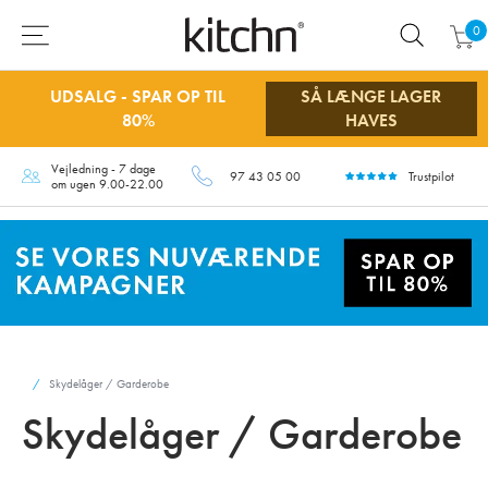
0
UDSALG - SPAR OP TIL
SÅ LÆNGE LAGER
80%
HAVES
Vejledning - 7 dage
97 43 05 00
Trustpilot
om ugen 9.00-22.00
Skydelåger / Garderobe
Skydelåger / Garderobe