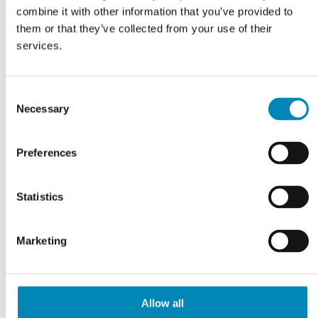
På fjernlager
På fjernlager
combine it with other information that you’ve provided to
them or that they’ve collected from your use of their
services.
Consent
Necessary
Selection
Preferences
Statistics
Marketing
Mogensen Contoura
Mogensen Contoura
Rammedør skydelåger på
Rammedør skydelåger på
Allow all
mål til garderobe med 3
mål til garderobe med 4