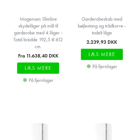
Mogensen Slimline
Garderobeskab med
skydelåger på mål til
bøjlestang og trådkurve -
garderobe med 4 låger -
todelt låge
Total bredde 192,5 til 612
2.239,93
DKK
cm.
LÆS MERE
Fra 11.638,40
DKK
På fjernlager
LÆS MERE
På fjernlager