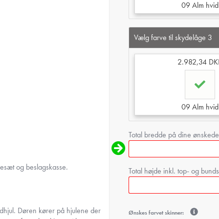
09 Alm hvid
Vælg farve til skydelåge 3
2.982,34 DK
09 Alm hvid
Total bredde på dine ønsked
nesæt og beslagskasse.
Total højde inkl. top- og bun
hjul. Døren kører på hjulene der
Ønskes farvet skinner: