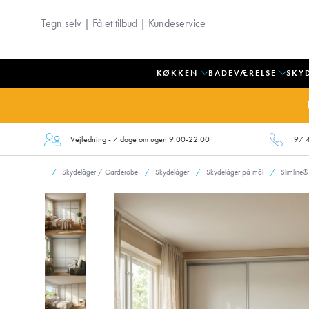
Tegn selv
|
Få et tilbud
|
Kundeservice
KØKKEN
BADEVÆRELSE
SKY
Vejledning - 7 dage om ugen 9.00-22.00
97 
Skydelåger / Garderobe
Skydelåger
Skydelåger på mål
Slimline®