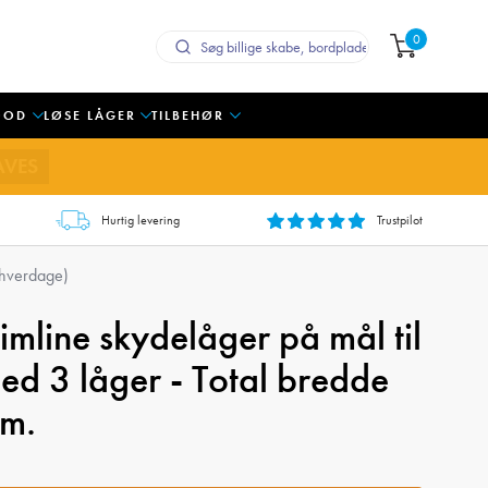
0
OOD
LØSE LÅGER
TILBEHØR
AVES
Hurtig levering
Trustpilot
 hverdage)
mline skydelåger på mål til
d 3 låger - Total bredde
cm.