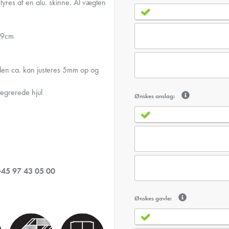
tyres af en alu. skinne. Al vægten
79cm
e den ca. kan justeres 5mm op og
tegrerede hjul
Ønskes anslag:
+45 97 43 05 00
Ønskes gavle: