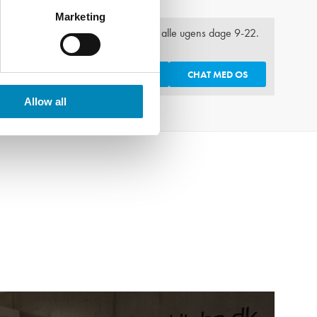
Marketing
Kontoret er åbent alle ugens dage 9-22.
hjælp?
Tlf.
9743 0500
KONTAKT OS
FÅ ET TILBUD
CHAT MED OS
Allow all