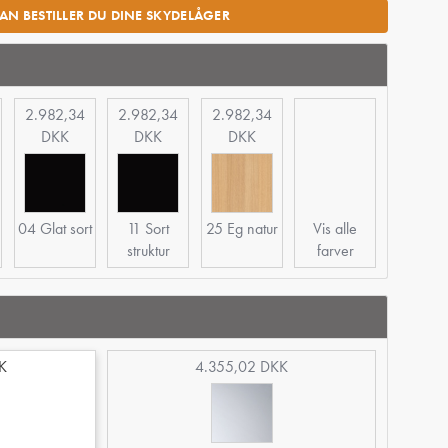
AN BESTILLER DU DINE SKYDELÅGER
2.982,34
2.982,34
2.982,34
DKK
DKK
DKK
04 Glat sort
11 Sort
25 Eg natur
Vis alle
struktur
farver
K
4.355,02 DKK