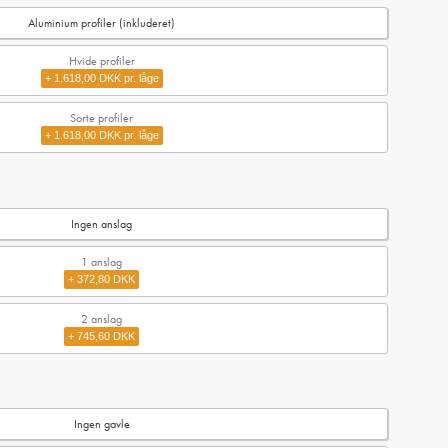
Aluminium profiler (inkluderet)
Hvide profiler
+ 1.618,00 DKK pr. låge
Sorte profiler
+ 1.618,00 DKK pr. låge
Ingen anslag
1
anslag
+ 372,80 DKK
2
anslag
+ 745,60 DKK
Ingen gavle