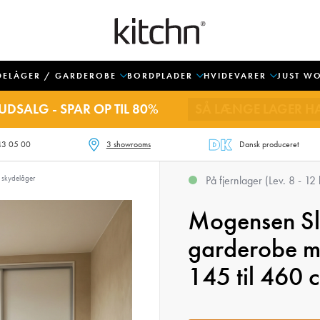
DELÅGER / GARDEROBE
BORDPLADER
HVIDEVARER
JUST W
UDSALG - SPAR OP TIL 80%
SÅ LÆNGE LAGER H
43 05 00
3 showrooms
Dansk produceret
 skydelåger
På fjernlager (Lev. 8 - 12
Mogensen Sli
garderobe me
145 til 460 