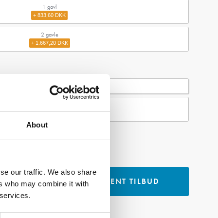
1 gavl
+ 833,60 DKK
2 gavle
+ 1.667,20 DKK
Nej
Ja
+ 1.482,00 DKK
About
,03
PRISGARANTI
se our traffic. We also share
INDHENT TILBUD
KURVEN
ers who may combine it with
 services.