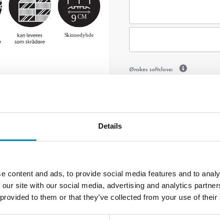
Ønskes softclose:
Details
DKK
8.947
e content and ads, to provide social media features and to analy
LÆG I 
 our site with our social media, advertising and analytics partn
 provided to them or that they’ve collected from your use of their
Varenummer:
3K13X3