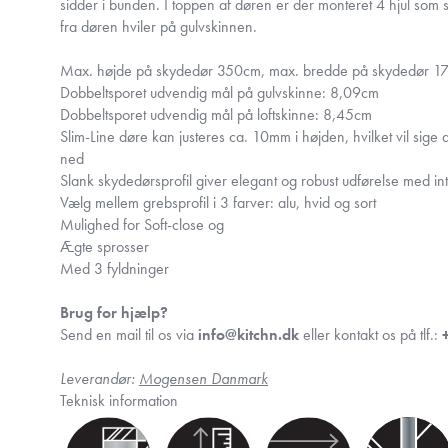
sidder i bunden. I toppen af døren er der monteret 4 hjul som s
fra døren hviler på gulvskinnen.
Max. højde på skydedør 350cm, max. bredde på skydedør 1
Dobbeltsporet udvendig mål på gulvskinne: 8,09cm
Dobbeltsporet udvendig mål på loftskinne: 8,45cm
Slim-Line døre kan justeres ca. 10mm i højden, hvilket vil sig
ned
Slank skydedørsprofil giver elegant og robust udførelse med in
Vælg mellem grebsprofil i 3 farver: alu, hvid og sort
Mulighed for Soft-close og
Ægte sprosser
Med 3 fyldninger
Brug for hjælp?
Send en mail til os via
info@kitchn.dk
eller kontakt os på tlf.:
Leverandør:
Mogensen Danmark
Teknisk information