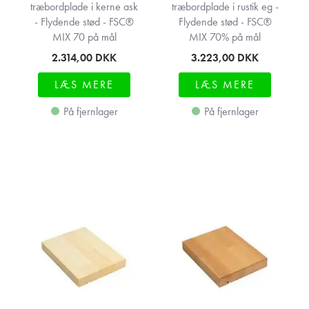
træbordplade i kerne ask
træbordplade i rustik eg -
- Flydende stød - FSC®
Flydende stød - FSC®
MIX 70 på mål
MIX 70% på mål
2.314,00
DKK
3.223,00
DKK
LÆS MERE
LÆS MERE
På fjernlager
På fjernlager