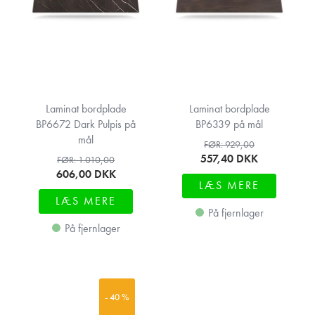
Laminat bordplade
Laminat bordplade
BP6672 Dark Pulpis på
BP6339 på mål
mål
FØR: 929,00
557,40
DKK
FØR: 1.010,00
606,00
DKK
LÆS MERE
LÆS MERE
På fjernlager
På fjernlager
- 40 %