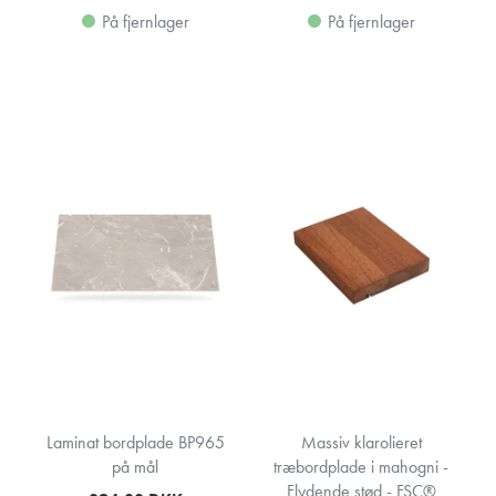
På fjernlager
På fjernlager
Laminat bordplade BP965
Massiv klarolieret
på mål
træbordplade i mahogni -
Flydende stød - FSC®