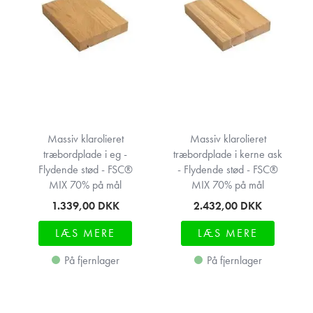
Massiv klarolieret
Massiv klarolieret
træbordplade i eg -
træbordplade i kerne ask
Flydende stød - FSC®
- Flydende stød - FSC®
MIX 70% på mål
MIX 70% på mål
1.339,00
DKK
2.432,00
DKK
LÆS MERE
LÆS MERE
På fjernlager
På fjernlager