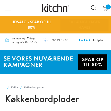
0
UDSALG - SPAR OP TIL
SÅ LÆNGE LAGER
80%
HAVES
Vejledning - 7 dage
97 43 05 00
Trustpilot
om ugen 9.00-22.00
Køkken
Køkkenbordplader
Køkkenbordplader