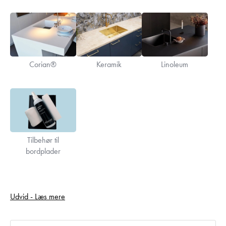
Corian®
Keramik
Linoleum
Tilbehør til
bordplader
Find din nye køkkenbordplade hos Kitchn. Vi forhandler en bred
Udvid - Læs mere
vifte af bordplader, der er velegnede til både
køkken
og
bryggers
. På denne side finder du bordplader til køkken, som du
selv kan tilpasse efter egne mål.