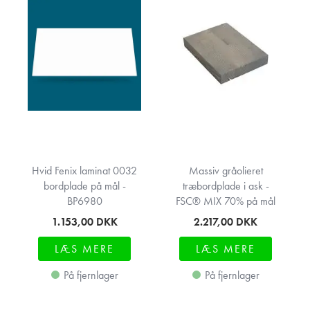
Hvid Fenix laminat 0032
Massiv gråolieret
bordplade på mål -
træbordplade i ask -
BP6980
FSC® MIX 70% på mål
1.153,00
DKK
2.217,00
DKK
LÆS MERE
LÆS MERE
På fjernlager
På fjernlager