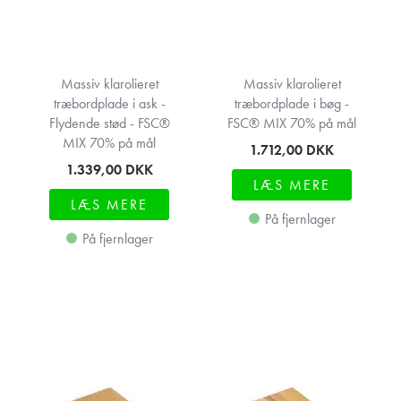
Massiv klarolieret
Massiv klarolieret
træbordplade i ask -
træbordplade i bøg -
Flydende stød - FSC®
FSC® MIX 70% på mål
MIX 70% på mål
1.712,00
DKK
1.339,00
DKK
LÆS MERE
LÆS MERE
På fjernlager
På fjernlager