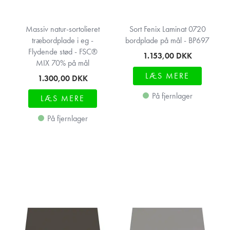
Massiv natur-sortolieret
Sort Fenix Laminat 0720
træbordplade i eg -
bordplade på mål - BP697
Flydende stød - FSC®
1.153,00
DKK
MIX 70% på mål
LÆS MERE
1.300,00
DKK
På fjernlager
LÆS MERE
På fjernlager