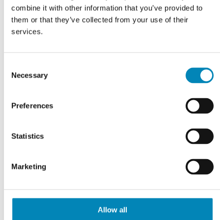
combine it with other information that you’ve provided to
På fjernlager
På fjernlager
them or that they’ve collected from your use of their
services.
Consent
- 40 %
- 40 %
Necessary
Selection
Preferences
Statistics
Marketing
Laminat bordplade
Laminat bordplade
Allow all
BP6668 på mål
BP6669 på mål