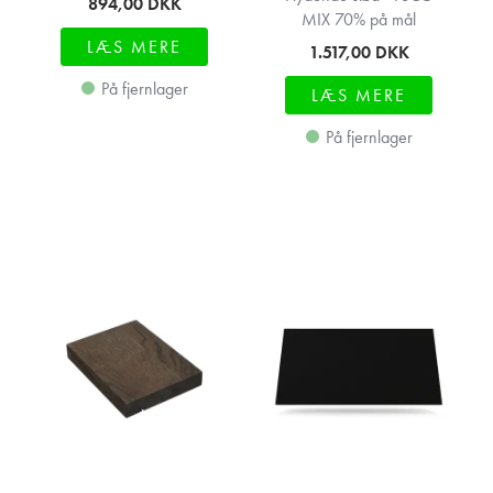
894,00
DKK
MIX 70% på mål
LÆS MERE
1.517,00
DKK
På fjernlager
LÆS MERE
På fjernlager