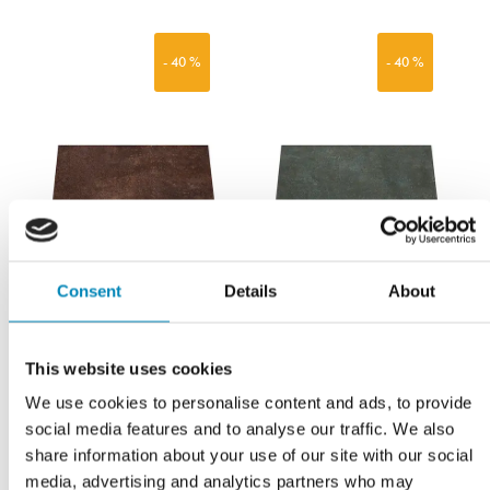
- 40 %
- 40 %
Consent
Details
About
Laminat bordplade
Laminat bordplade
This website uses cookies
BP6666 på mål
BP6667 på mål
We use cookies to personalise content and ads, to provide
FØR: 1.010,00
FØR: 1.010,00
social media features and to analyse our traffic. We also
606,00
DKK
606,00
DKK
share information about your use of our site with our social
media, advertising and analytics partners who may
LÆS MERE
LÆS MERE