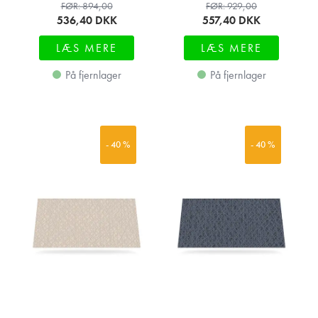
FØR: 894,00
FØR: 929,00
536,40
DKK
557,40
DKK
LÆS MERE
LÆS MERE
På fjernlager
På fjernlager
- 40 %
- 40 %