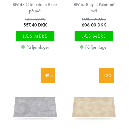
BP6473 Fleckstone Black
BP6658 Light Pulpis på
på mål
mål
FØR: 929,00
FØR: 1.010,00
557,40
DKK
606,00
DKK
LÆS MERE
LÆS MERE
På fjernlager
På fjernlager
- 40 %
- 40 %