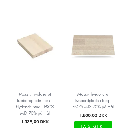
Massiv hvidolieret
Massiv hvidolieret
træbordplade i ask -
træbordplade i bøg -
Flydende stød - FSC®
FSC® MIX 70% på mål
MIX 70% på mål
1.800,00
DKK
1.339,00
DKK
LÆS MERE