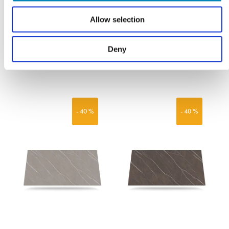
FØR: 1.010,00
FØR: 1.010,00
Allow selection
606,00
DKK
606,00
DKK
LÆS MERE
LÆS MERE
Deny
På fjernlager
På fjernlager
- 40 %
- 40 %