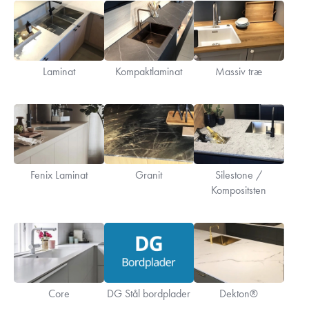
Laminat
Kompaktlaminat
Massiv træ
Fenix Laminat
Granit
Silestone /
Kompositsten
Core
DG Stål bordplader
Dekton®