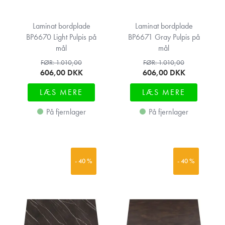
Laminat bordplade
Laminat bordplade
BP6670 Light Pulpis på
BP6671 Gray Pulpis på
mål
mål
FØR: 1.010,00
FØR: 1.010,00
606,00
DKK
606,00
DKK
LÆS MERE
LÆS MERE
På fjernlager
På fjernlager
- 40 %
- 40 %