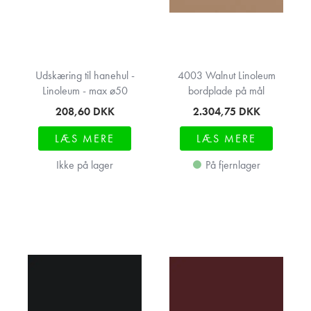
Udskæring til hanehul -
4003 Walnut Linoleum
Linoleum - max ø50
bordplade på mål
208,60
DKK
2.304,75
DKK
LÆS MERE
LÆS MERE
Ikke på lager
På fjernlager