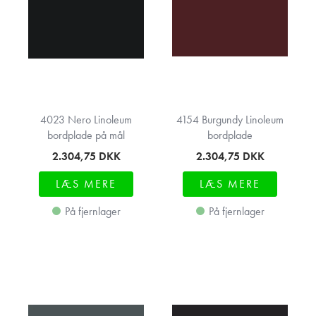
4023 Nero Linoleum
4154 Burgundy Linoleum
bordplade på mål
bordplade
2.304,75
DKK
2.304,75
DKK
LÆS MERE
LÆS MERE
På fjernlager
På fjernlager