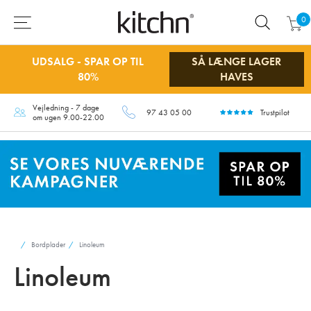
0
UDSALG - SPAR OP TIL
SÅ LÆNGE LAGER
80%
HAVES
Vejledning - 7 dage
97 43 05 00
Trustpilot
om ugen 9.00-22.00
Bordplader
Linoleum
Linoleum