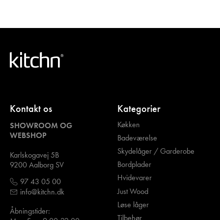
Kontakt os
Kategorier
Køkken
SHOWROOM OG
WEBSHOP
Badeværelse
Skydelåger / Garderobe
Karlskogavej 5B
Bordplader
9200 Aalborg SV
Hvidevarer
97 43 05 00
Just Wood
info@kitchn.dk
Løse låger
Åbningstider:
Tilbehør