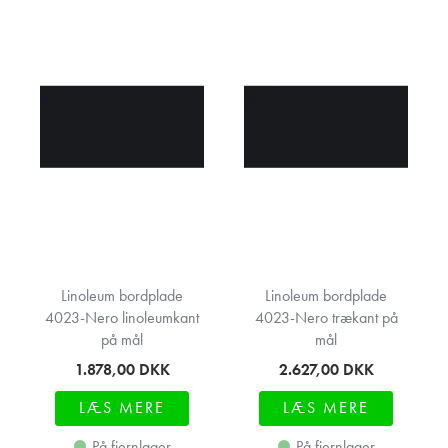
flot patina med tiden.
Kontakt os i dag for hjælp til at købe en billig linoleum bordplade.
Ring eller skriv til os for at få et tilbud på den bordplade du ønsker.
Send mail til
info@kitchn.dk
Eller ring på tlf.:
97 43 05 00
Vi har et kæmpe udvalg af bordplader, fordi vi ved at man kan
have vidt forskellig smag når det kommer til valg af bordplader.
Skulle du hellere foretrække
granitbordplader,
kompaktlaminat,
massive træbordplader
eller
silestone/komposit bordplader
kan
du finde et overblik over alle vores
bordplader her
Linoleum bordplade
Linoleum bordplade
4023-Nero linoleumkant
4023-Nero trækant på
på mål
mål
1.878,00
DKK
2.627,00
DKK
LÆS MERE
LÆS MERE
På fjernlager
På fjernlager