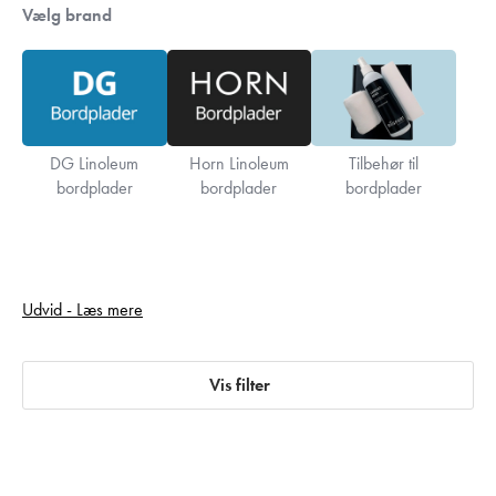
Vælg brand
DG Linoleum
Horn Linoleum
Tilbehør til
bordplader
bordplader
bordplader
Et godt valg, hvis du vil have et elegant overflademateriale, der er
Udvid - Læs mere
kendt for sin elegance og holdbarhed og er indbegrebet af høj
kvalitet og design samt de naturlige ingredienser.
Vis filter
Linoleum er et bæredygtigt valg. Linoleum forener en satinmat
overflade med en varm, fin tekstur, så den enkelte bordplade får
et meget karakteristisk og individuelt design og udtryk, som er helt
unikt.
Linoleums opbygning og overflade betyder, at materialet opnår en