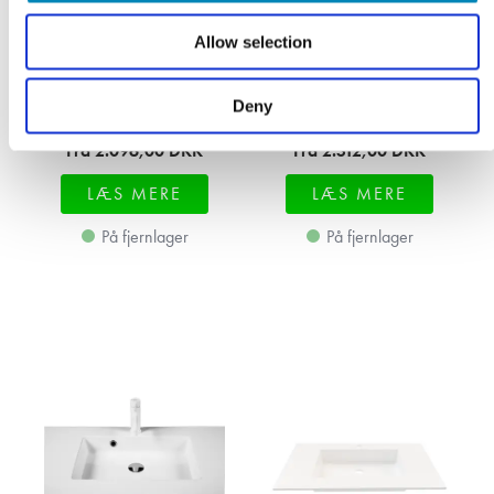
Allow selection
Colombo Marmor -
Colombo Marmor -
Deny
Dybde 51 cm
Dybde 55,6 cm
Fra 2.096,00
DKK
Fra 2.312,00
DKK
LÆS MERE
LÆS MERE
På fjernlager
På fjernlager