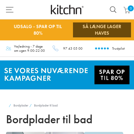
0
UDSALG - SPAR OP TIL
SÅ LÆNGE LAGER
80%
HAVES
Vejledning - 7 dage
97 43 05 00
Trustpilot
om ugen 9.00-22.00
Bordplader
Bordplader til bad
Bordplader til bad