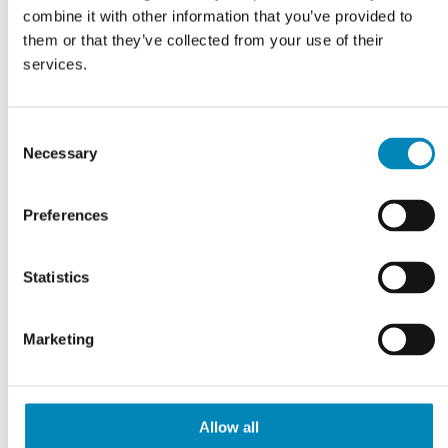
combine it with other information that you’ve provided to
Colombo Marmor -
Colombo Marmor -
them or that they’ve collected from your use of their
Dybde 48 cm
Dybde 50 cm
services.
Fra 2.096,00
DKK
Fra 2.096,00
DKK
LÆS MERE
LÆS MERE
Consent
På fjernlager
På fjernlager
Necessary
Selection
Preferences
Statistics
Marketing
Allow all