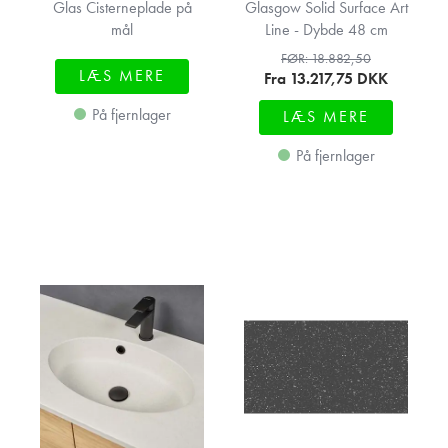
Glas Cisterneplade på
Glasgow Solid Surface Art
mål
Line - Dybde 48 cm
FØR: 18.882,50
LÆS MERE
Fra 13.217,75
DKK
På fjernlager
LÆS MERE
På fjernlager