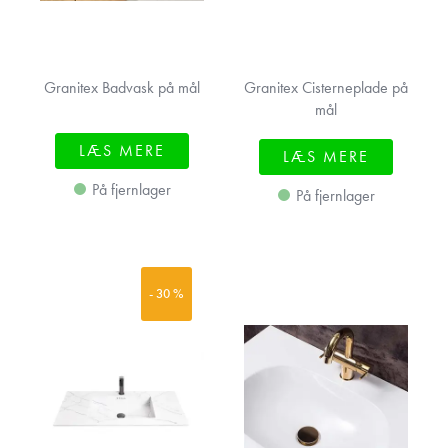
Granitex Badvask på mål
Granitex Cisterneplade på
mål
LÆS MERE
LÆS MERE
På fjernlager
På fjernlager
- 30 %