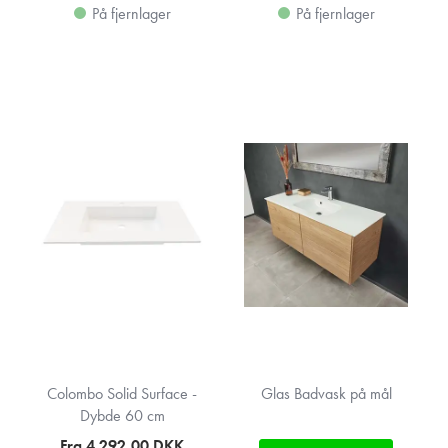
På fjernlager
På fjernlager
Colombo Solid Surface -
Glas Badvask på mål
Dybde 60 cm
Fra 4.292,00
DKK