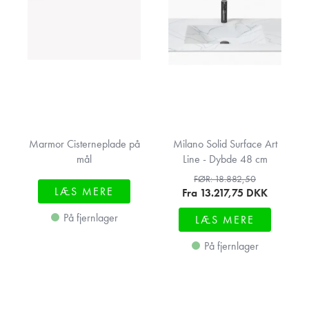
Marmor Cisterneplade på
Milano Solid Surface Art
mål
Line - Dybde 48 cm
FØR: 18.882,50
LÆS MERE
Fra 13.217,75
DKK
På fjernlager
LÆS MERE
På fjernlager