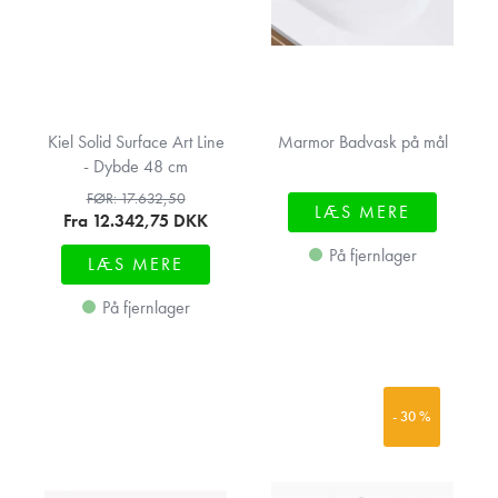
Kiel Solid Surface Art Line
Marmor Badvask på mål
- Dybde 48 cm
FØR: 17.632,50
LÆS MERE
Fra 12.342,75
DKK
På fjernlager
LÆS MERE
På fjernlager
- 30 %