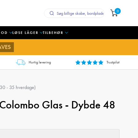
0
OOD
LØSE LÅGER
TILBEHØR
AVES
Hurtig levering
Trustpilot
 30 - 35 hverdage
)
 Colombo Glas - Dybde 48