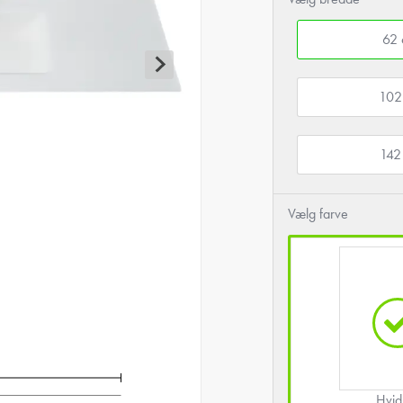
62
102
142
Vælg farve
Hvid