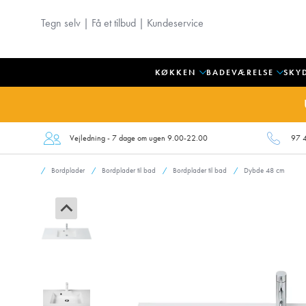
Tegn selv
|
Få et tilbud
|
Kundeservice
KØKKEN
BADEVÆRELSE
SKY
Vejledning - 7 dage om ugen 9.00-22.00
97 
Bordplader
Bordplader til bad
Bordplader til bad
Dybde 48 cm