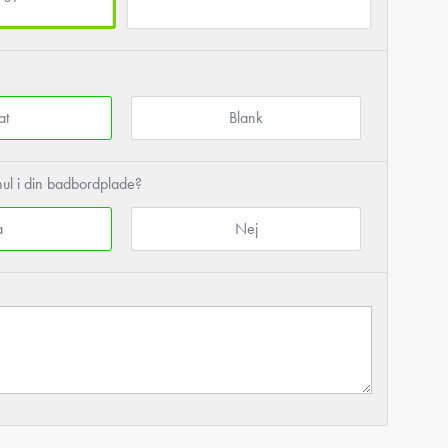
at
Blank
ul i din badbordplade?
a
Nej