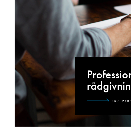
Professio
rådgivni
LÆS MER