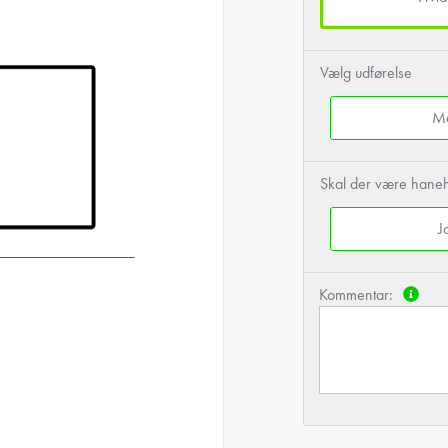
Vælg udførelse
M
Skal der være haneh
J
Kommentar: