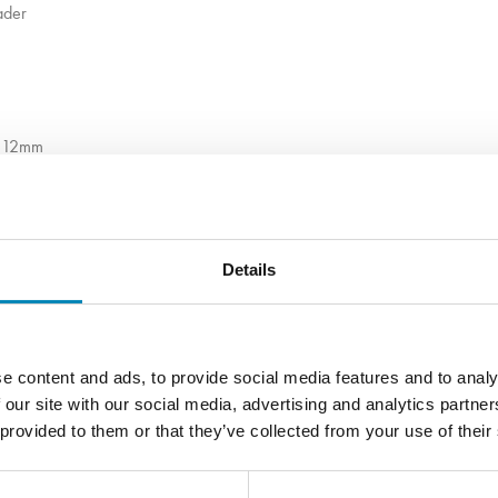
ader
: 12mm
0 cm: 15mm
Details
 og af den reneste og bedste
e content and ads, to provide social media features and to analy
samt følgende bearbejdning, der
 our site with our social media, advertising and analytics partn
 provided to them or that they’ve collected from your use of their
gsmidler.