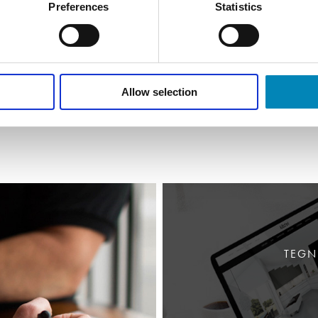
 lidt glasrens og poler med en blød
Preferences
Statistics
IGE PRDUKT KAN FOREKOMME
OLD FOR AFVIGELSER I
Allow selection
TEGN