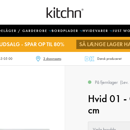
DELÅGER / GARDEROBE
BORDPLADER
HVIDEVARER
JUST W
UDSALG - SPAR OP TIL 80%
SÅ LÆNGE LAGER H
43 05 00
3 showrooms
Dansk produceret
På fjernlager
(
Lev.
Hvid 01 -
cm
Vælg bredde