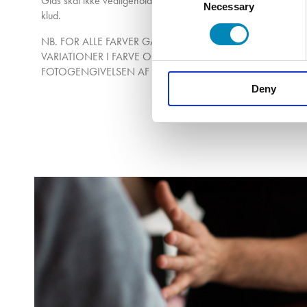
Glas skal ikke vedligeholdes! Til dagligt anbefaler vi, at bruge
Necessary
Selection
klud.
NB. FOR ALLE FARVER GÆLDER DET, AT DER I DET FÆRD
VARIATIONER I FARVE OG STRUKTUR. DER TAGES FORBEH
FOTOGENGIVELSEN AF DE VISTE FARVER.
Deny