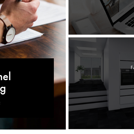
F
nel
ng
E