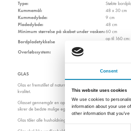
Type:
Støbte bordpl
Kummemål:
48 x 30 cm
Kummedybde:
9 cm
Pladedybde:
48 cm
Minimum størrelse på skabet under vasken:
60 cm
op til 160 cm
Bordpladetykkelse
160,1 - 202,
Overløbssystem:
Ja
Consent
GLAS
Glas er fremstillet af naturmaterialet kvarts. Glasset er jernfri
This website uses cookies
kvalitet.
We use cookies to personalis
Glasset gennemgår en opvarmning og en hærdende afkøling, 
information about your use of
sikrer de bedste mulige egenskaber.
other information that you’ve
Glas tåler alle husholdningsrengøringsmidler og lette afkalknin
Consent