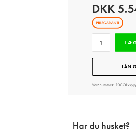
DKK
5.5
PRISGARANTI
LÆG
LÅN G
Varenummer:
10COLxxyy
Har du husket?