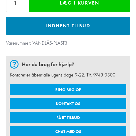
LÆG I KURVEN
INDHENT TILBUD
Varenummer:
VANDLÅS-PLAST3
Har du brug for hjælp?
Kontoret er åbent alle ugens dage 9-22. Tlf.
9743 0500
RING MIG OP
KONTAKT OS
FÅ ET TILBUD
CHAT MED OS