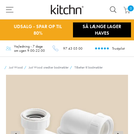
0
UDSALG - SPAR OP TIL
SÅ LÆNGE LAGER
80%
HAVES
Vejledning - 7 dage
97 43 05 00
Trustpilot
om ugen 9.00-22.00
Just Wood
Just Wood snedker badmøbler
Tilbehør til badmøbler