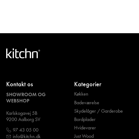
Kontakt os
Kategorier
Køkken
SHOWROOM OG
WEBSHOP
Badeværelse
Skydelåger / Garderobe
Karlskogavej 5B
Bordplader
9200 Aalborg SV
Hvidevarer
97 43 05 00
Just Wood
info@kitchn.dk