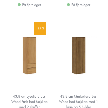
På fjernlager
På fjernlager
- 25 %
43,8 cm Lysolieret Just
43,8 cm Mørkolieret Just
Wood Push bad højskab
Wood bad højskab med 1
med 2 skuffer
låge og 5 hylder