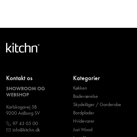
Kontakt os
Kategorier
Køkken
SHOWROOM OG
WEBSHOP
Badeværelse
Skydelåger / Garderobe
Karlskogavej 5B
Bordplader
9200 Aalborg SV
Hvidevarer
97 43 05 00
Just Wood
info@kitchn.dk