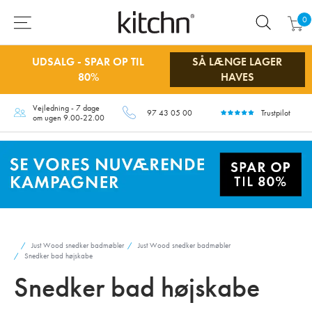
0
UDSALG - SPAR OP TIL
SÅ LÆNGE LAGER
80%
HAVES
Vejledning - 7 dage
97 43 05 00
Trustpilot
om ugen 9.00-22.00
Just Wood snedker badmøbler
Just Wood snedker badmøbler
Snedker bad højskabe
Snedker bad højskabe