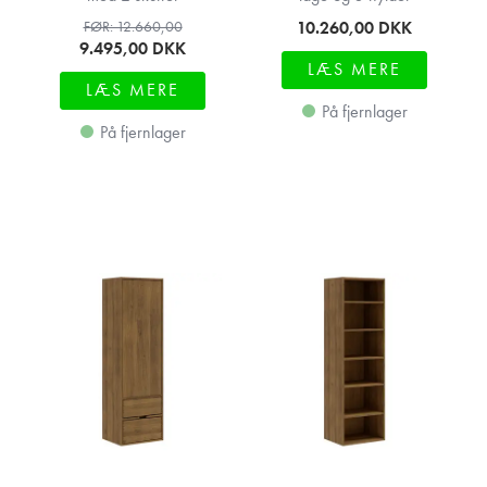
10.260,00
DKK
FØR: 12.660,00
9.495,00
DKK
LÆS MERE
LÆS MERE
På fjernlager
På fjernlager