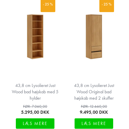
- 25 %
- 25 %
43,8 cm Lysolieret Just
43,8 cm Lysolieret Just
Wood bad højskab med 5
Wood Original bad
hylder
højskab med 2 skuffer
FØR: 7.060,00
FØR: 12.660,00
5.295,00
DKK
9.495,00
DKK
LÆS MERE
LÆS MERE