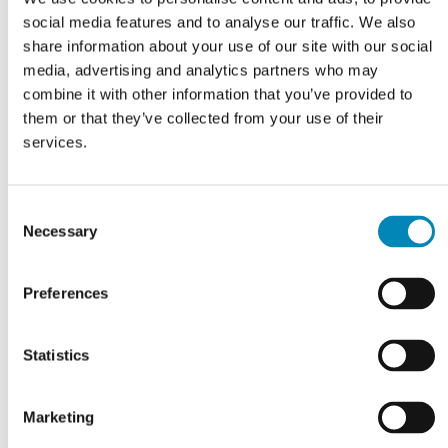
social media features and to analyse our traffic. We also
share information about your use of our site with our social
media, advertising and analytics partners who may
combine it with other information that you’ve provided to
them or that they’ve collected from your use of their
43,8 cm Mørkolieret Just
43,8 cm Mørkolieret Just
services.
Wood Original bad
Wood Push bad højskab
højskab med 2 skuffer
med 2 skuffer
13.260,00
DKK
13.260,00
DKK
Consent
Necessary
Selection
LÆS MERE
LÆS MERE
På fjernlager
På fjernlager
Preferences
Statistics
Marketing