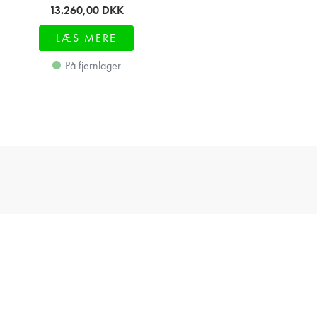
13.260,00
DKK
LÆS MERE
På fjernlager