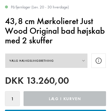
På fjernlager
(
Lev. 20 - 30 hverdage
)
43,8 cm Mørkolieret Just
Wood Original bad højskab
med 2 skuffer
DKK
13.260,00
LÆG I KURVEN