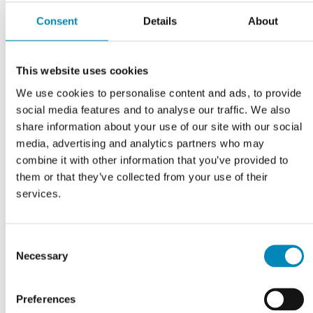
400 mm / 40,0 cm
Consent
Details
About
Skabsbredde
438 mm / 43,8 cm
This website uses cookies
We use cookies to personalise content and ads, to provide
Design
social media features and to analyse our traffic. We also
Snedker bad højskabet er designet med 2 dybe massive, olierede
share information about your use of our site with our social
fingertappede egetræs skuffer og en låge, som du kan vælge at
media, advertising and analytics partners who may
have enten højre- eller venstrevendt hængsler på.
combine it with other information that you’ve provided to
them or that they’ve collected from your use of their
Korpuset er fremstillet i 19 mm. tykkelse med finéret egetræs
services.
forkant, som også er behandlet med olie og leveres samlet.
Skufferne er lavet med kraftig 8 mm. tyk bund og med ekstra
dybde der udnytter pladsen i skabet optimalt. Skufferne leveres
Consent
med fuldudtræk og softluk, på markedets bedste udtræksskinner.
Necessary
Selection
Preferences