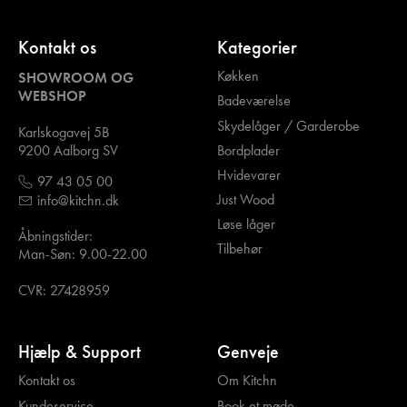
Kontakt os
Kategorier
Køkken
SHOWROOM OG
WEBSHOP
Badeværelse
Skydelåger / Garderobe
Karlskogavej 5B
Bordplader
9200 Aalborg SV
Hvidevarer
97 43 05 00
Just Wood
info@kitchn.dk
Løse låger
Åbningstider:
Tilbehør
Man-Søn: 9.00-22.00
CVR: 27428959
Hjælp & Support
Genveje
Kontakt os
Om Kitchn
Kundeservice
Book et møde