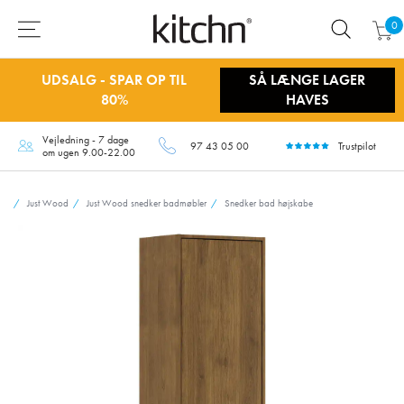
0
UDSALG - SPAR OP TIL
SÅ LÆNGE LAGER
80%
HAVES
Vejledning - 7 dage
97 43 05 00
Trustpilot
om ugen 9.00-22.00
Just Wood
Just Wood snedker badmøbler
Snedker bad højskabe