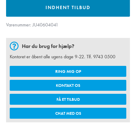
INDHENT TILBUD
Varenummer:
JU40604041
Har du brug for hjælp?
Kontoret er åbent alle ugens dage 9-22. Tlf.
9743 0500
RING MIG OP
KONTAKT OS
FÅ ET TILBUD
CHAT MED OS