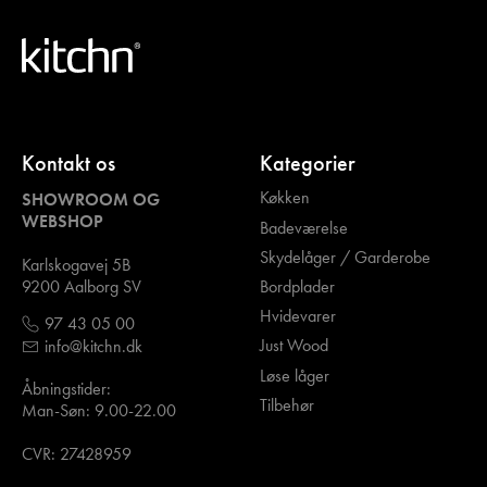
Kontakt os
Kategorier
Køkken
SHOWROOM OG
WEBSHOP
Badeværelse
Skydelåger / Garderobe
Karlskogavej 5B
Bordplader
9200 Aalborg SV
Hvidevarer
97 43 05 00
Just Wood
info@kitchn.dk
Løse låger
Åbningstider:
Tilbehør
Man-Søn: 9.00-22.00
CVR: 27428959