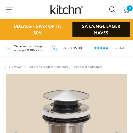
0
UDSALG - SPAR OP TIL
SÅ LÆNGE LAGER
80%
HAVES
Vejledning - 7 dage
97 43 05 00
Trustpilot
om ugen 9.00-22.00
Just Wood
Just Wood snedker badmøbler
Tilbehør til badmøbler