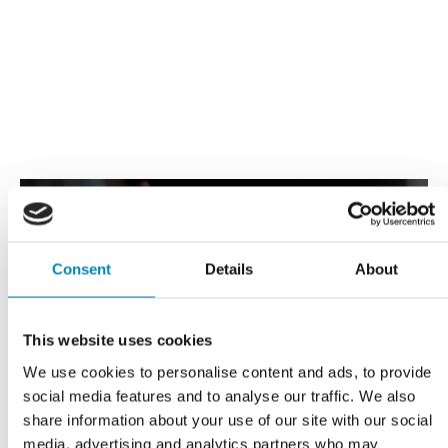
Consent
Details
About
VI TILBYDER DIG
This website uses cookies
Professionel rådgivning
We use cookies to personalise content and ads, to provide
social media features and to analyse our traffic. We also
LÆS MERE
share information about your use of our site with our social
media, advertising and analytics partners who may