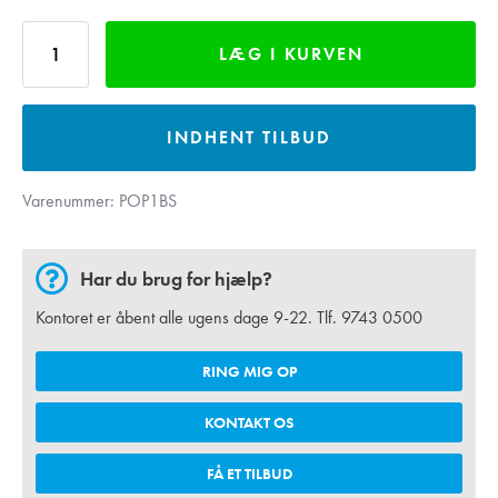
LÆG I KURVEN
INDHENT TILBUD
Varenummer:
POP1BS
Har du brug for hjælp?
Kontoret er åbent alle ugens dage 9-22. Tlf.
9743 0500
RING MIG OP
KONTAKT OS
FÅ ET TILBUD