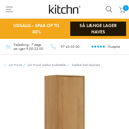
0
UDSALG - SPAR OP TIL
SÅ LÆNGE LAGER
80%
HAVES
Vejledning - 7 dage
97 43 05 00
Trustpilot
om ugen 9.00-22.00
Just Wood
Just Wood snedker badmøbler
Snedker bad højskabe