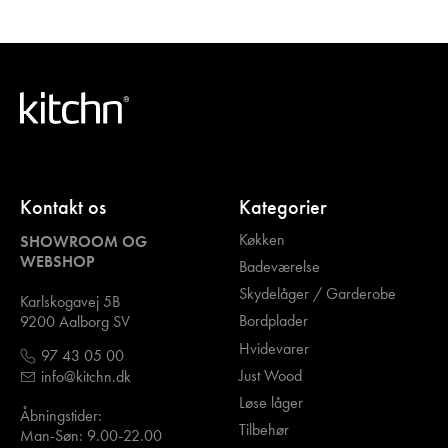
Kontakt os
Kategorier
Køkken
SHOWROOM OG
WEBSHOP
Badeværelse
Skydelåger / Garderobe
Karlskogavej 5B
Bordplader
9200 Aalborg SV
Hvidevarer
97 43 05 00
Just Wood
info@kitchn.dk
Løse låger
Åbningstider:
Tilbehør
Man-Søn: 9.00-22.00