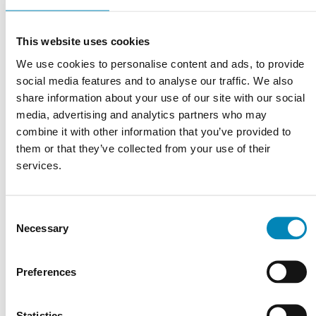
bordplader
Kummemål:
48 x 30 cm
Kummedybde:
9 cm
This website uses cookies
Pladedybde:
48 cm
We use cookies to personalise content and ads, to provide
Minimum størrelse på skabet under
social media features and to analyse our traffic. We also
60 cm
vasken:
share information about your use of our site with our social
Bordpladetykkelse
12 mm
media, advertising and analytics partners who may
Overløbssystem:
Ja
combine it with other information that you’ve provided to
them or that they’ve collected from your use of their
services.
SOLID SURFACE
Homogent komposit materiale, som består af en unik blanding af
Consent
akryl, polyester og aluminiumspulver (ATH). Solid Surface er
Necessary
Selection
særdeles slidstærk, rengøringsvenligt og har en smuk silkemat
bakterieresistent overflade. Rengøres med almindelige
rengøringsmidler. Tåler lette afkalkningsmidler og kræver ingen
Preferences
speciel vedligeholdelse. Kalkaflejringer fjernes med f.eks.
husholdningseddike. Efterfølgende skylles området med varmt
vand. Tørres og behandles med Marmorline Plejevoks.
Statistics