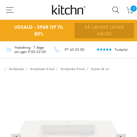
0
UDSALG - SPAR OP TIL
SÅ LÆNGE LAGER
80%
HAVES
Vejledning - 7 dage
97 43 05 00
Trustpilot
om ugen 9.00-22.00
Bordplader
Bordplader til bad
Bordplader til bad
Dybde 48 cm