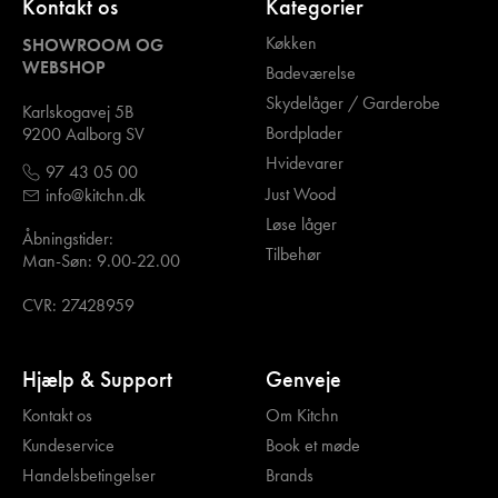
Kontakt os
Kategorier
Køkken
SHOWROOM OG
WEBSHOP
Badeværelse
Skydelåger / Garderobe
Karlskogavej 5B
Bordplader
9200 Aalborg SV
Hvidevarer
97 43 05 00
Just Wood
info@kitchn.dk
Løse låger
Åbningstider:
Tilbehør
Man-Søn: 9.00-22.00
CVR: 27428959
Hjælp & Support
Genveje
Kontakt os
Om Kitchn
Kundeservice
Book et møde
Handelsbetingelser
Brands