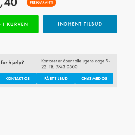
,40
PRISGARANTI
INDHENT TILBUD
 I KURVEN
Kontoret er åbent alle ugens dage 9-
 for hjælp?
22. Tlf.
9743 0500
KONTAKT OS
FÅ ET TILBUD
CHAT MED OS