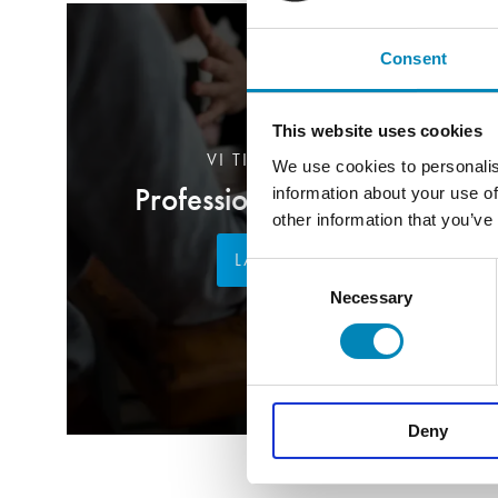
Consent
This website uses cookies
VI TILBYDER DIG
We use cookies to personalis
Professionel rådgivning
information about your use of
other information that you’ve
LÆS MERE
Consent
Necessary
Selection
Deny