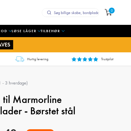
0
OOD
LØSE LÅGER
TILBEHØR
AVES
Hurtig levering
Trustpilot
 1 - 3 hverdage)
 til Marmorline
der - Børstet stål