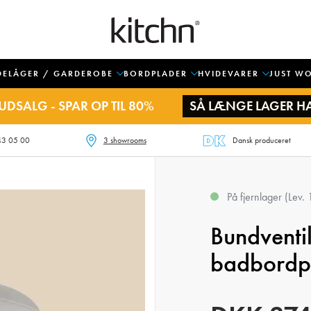
DELÅGER / GARDEROBE
BORDPLADER
HVIDEVARER
JUST W
UDSALG - SPAR OP TIL 80%
SÅ LÆNGE LAGER H
43 05 00
3 showrooms
Dansk produceret
På fjernlager (Lev.
Bundventil
badbordpla