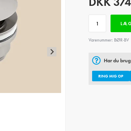
DKK
374
LÆG
Varenummer:
BØR-BV
Har du brug
RING MIG OP