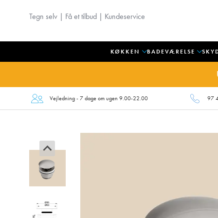
Tegn selv
|
Få et tilbud
|
Kundeservice
KØKKEN
BADEVÆRELSE
SKY
Vejledning - 7 dage om ugen 9.00-22.00
97 