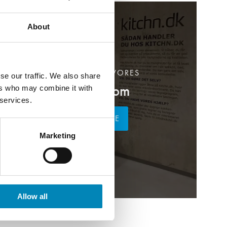
About
BESØG OS I VORES
se our traffic. We also share
Showroom
ers who may combine it with
 services.
LÆS MERE
Marketing
Allow all