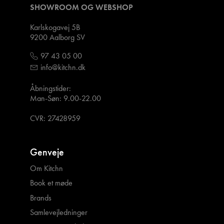
SHOWROOM OG WEBSHOP
Karlskogavej 5B
9200 Aalborg SV
97 43 05 00
info@kitchn.dk
Åbningstider:
Man-Søn: 9.00-22.00
CVR: 27428959
Genveje
Om Kitchn
Book et møde
Brands
Samlevejledninger