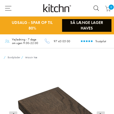
0
UDSALG - SPAR OP TIL
SÅ LÆNGE LAGER
80%
HAVES
Vejledning - 7 dage
97 43 05 00
Trustpilot
om ugen 9.00-22.00
Bordplader
Massiv træ