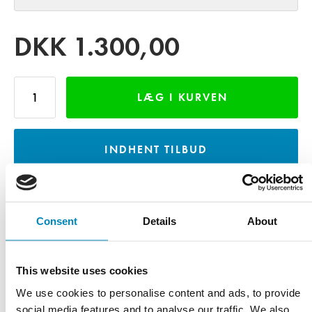
DKK
1.300,00
LÆG I KURVEN
INDHENT TILBUD
LÅN GRATIS VAREPRØVE - MOD DEPOSITUM
Consent
Details
About
Varenummer:
K_B046FSCM
This website uses cookies
We use cookies to personalise content and ads, to provide
Har du brug for hjælp?
social media features and to analyse our traffic. We also