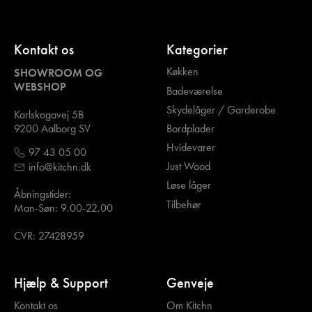
Kontakt os
Kategorier
Køkken
SHOWROOM OG
WEBSHOP
Badeværelse
Skydelåger / Garderobe
Karlskogavej 5B
Bordplader
9200 Aalborg SV
Hvidevarer
97 43 05 00
Just Wood
info@kitchn.dk
Løse låger
Åbningstider:
Tilbehør
Man-Søn: 9.00-22.00
CVR: 27428959
Hjælp & Support
Genveje
Kontakt os
Om Kitchn