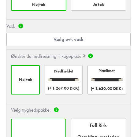
Nej tak
Ja tak
Vask
Vælg evt. vask
Ønsker du nedfræsning til kogeplade ?
Planlimet
Nedfældet
Nej tak
(+ 1.267,00 DKK)
(+ 1.630,00 DKK)
Vælg tryghedspakke:
Full Risk
Opmåling, montering