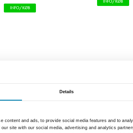
INFO/KØB
INFO/KØB
 flugter hele vejen rundt i køkkenet.
Details
SKAND
e flotte grebsfrie Boston låger.
De grebs
er, og hænger frit, så de bliver et et
ene, og de integreret spots i
PLADS
e content and ads, to provide social media features and to analy
ng på bordpladen.
Spisebord
 our site with our social media, advertising and analytics partn
køkkenet