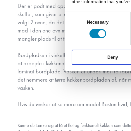
other information that you’ve
Der er godt med opbevaringsplads, både i høj
skuffer, som giver et ekstra godt overblik over ind
Consent
valgt 2 ovne, da det ofte er en fordel både i det 
Necessary
Selection
mad i den ene ovn med damp og brød i den anden
mangler plads til at tilberede maden.
Bordpladsen i vinkelkøkkenet og fordelingen af arb
Deny
at arbejde i køkkenet på samme tid. Bordpladen er
laminat bordplade. Vasken er underlimet fra fab
det nemmere at tørre køkkenbordpladen af, når ma
vasken.
Hvis du ønsker at se mere om model Boston hvid,
Kunne du tænke dig at få et flot og funktionelt køkken som dett