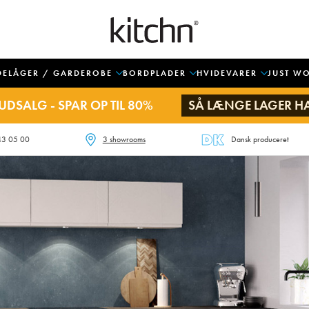
DELÅGER / GARDEROBE
BORDPLADER
HVIDEVARER
JUST W
UDSALG - SPAR OP TIL 80%
SÅ LÆNGE LAGER H
43 05 00
3 showrooms
Dansk produceret