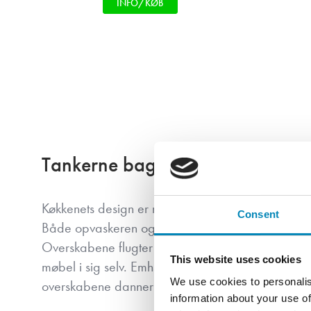
INFO/KØB
Tankerne bag indretningen
Køkkenets design er minimalistisk og grebs-linjerne
Consent
Både opvaskeren og køleskabet er integreret bag d
Overskabene flugter med linjerne i højskabenes låg
This website uses cookies
møbel i sig selv. Emhætten er integreret i overskab
We use cookies to personalis
overskabene danner det perfekte arbejdsbelysni
information about your use of