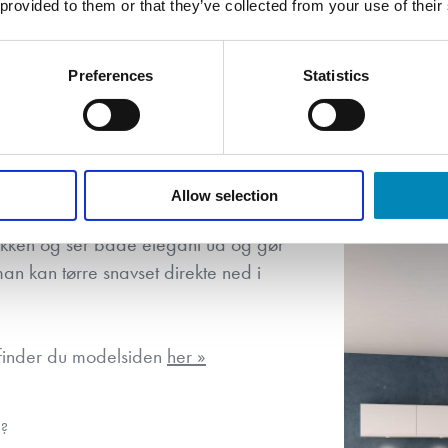
 provided to them or that they’ve collected from your use of their
skabene og i skabene med de mange
SMART
holdet i skabene. I køkkenet her er der
Højskabe
daglige hvis man ønsker at tilberede
Preferences
Statistics
kolonialv
 ovn, eller når familien har gæster og
PRAKT
Laminatb
ejdsstationerne gør det muligt for flere
Allow selection
 en praktisk og vedligeholdelses fri
rikken og ser både elegant ud og gør
n kan tørre snavset direkte ned i
 finder du modelsiden
her »
e?