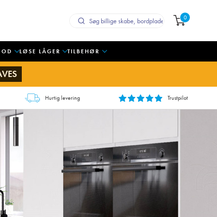
0
OOD
LØSE LÅGER
TILBEHØR
AVES
Hurtig levering
Trustpilot