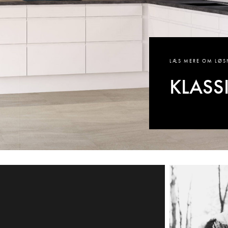
LÆS MERE OM LØ
KLASS