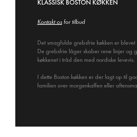
KLASSISK BOSTON KØKKEN
Kontakt os
for tilbud
Det smagfulde grebsfrie køkken er blevet 
De grebsfrie låger skaber rene linjer og gi
køkkenet i tråd den med nordiske levevis.
I dette Boston køkken er der lagt op til
familien over morgenkaffen eller aftensm