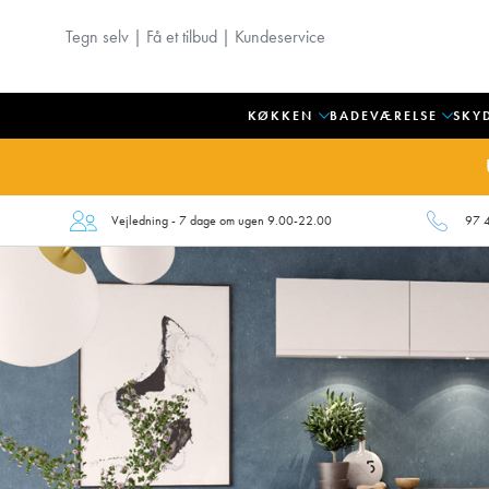
Tegn selv
|
Få et tilbud
|
Kundeservice
KØKKEN
BADEVÆRELSE
SKY
Vejledning - 7 dage om ugen 9.00-22.00
97 