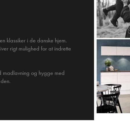
en klassiker i de danske hjem.
ver rigt mulighed for at indrette
 god madlavning og hygge med
aden.