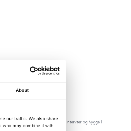
About
INAVISK UDTRYK
frie låger skaber ro og balance
 TIL HYGGE
se our traffic. We also share
et i køkkenet giver en dejlig plads til nærvær og hygge i
ers who may combine it with