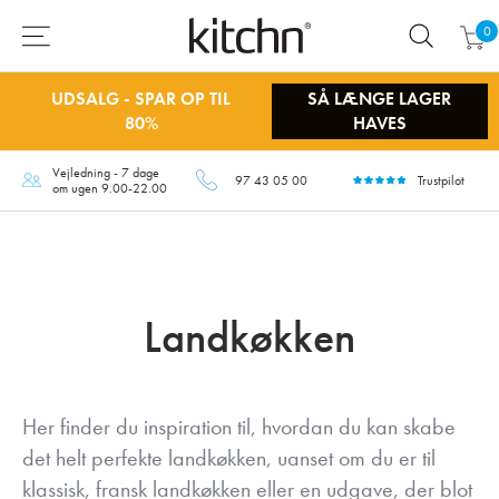
0
UDSALG - SPAR OP TIL
SÅ LÆNGE LAGER
80%
HAVES
Vejledning - 7 dage
97 43 05 00
Trustpilot
om ugen 9.00-22.00
Landkøkken
Her finder du inspiration til, hvordan du kan skabe
det helt perfekte landkøkken, uanset om du er til
klassisk, fransk landkøkken eller en udgave, der blot