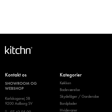
Kontakt os
Kategorier
Køkken
SHOWROOM OG
WEBSHOP
Badeværelse
Skydelåger / Garderobe
Karlskogavej 5B
Bordplader
9200 Aalborg SV
Hvidevarer
97 43 05 00