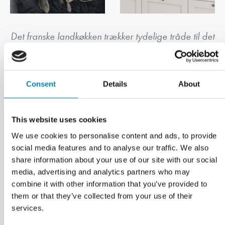
Det franske landkøkken trækker tydelige tråde til det
franske køkken, der er verdenskendt for sine
raffinerede smage. Her må det gerne ses, at der
laves mad, for det er køkkenets fineste formål at
Consent
Details
About
levere velsmag til familiens bord.
This website uses cookies
We use cookies to personalise content and ads, to provide
social media features and to analyse our traffic. We also
share information about your use of our site with our social
media, advertising and analytics partners who may
combine it with other information that you’ve provided to
them or that they’ve collected from your use of their
services.