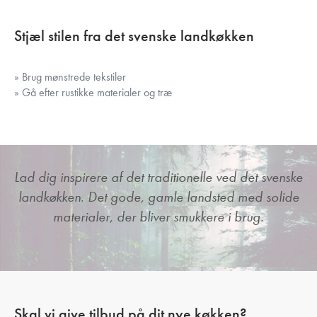
Stjæl stilen fra det svenske landkøkken
» Brug mønstrede tekstiler
» Gå efter rustikke materialer og træ
Lad dig inspirere af det traditionelle ved det svenske
landkøkken. Det gode, gamle landsted med solide
materialer, der bliver smukkere i brug.
Skal vi give tilbud på dit nye køkken?