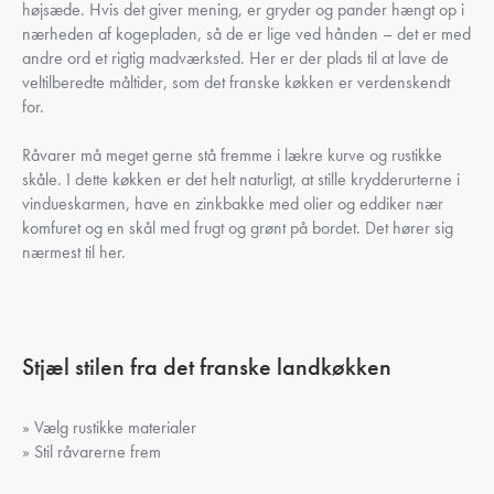
højsæde. Hvis det giver mening, er gryder og pander hængt op i
nærheden af kogepladen, så de er lige ved hånden – det er med
andre ord et rigtig madværksted. Her er der plads til at lave de
veltilberedte måltider, som det franske køkken er verdenskendt
for.
Råvarer må meget gerne stå fremme i lækre kurve og rustikke
skåle. I dette køkken er det helt naturligt, at stille krydderurterne i
vindueskarmen, have en zinkbakke med olier og eddiker nær
komfuret og en skål med frugt og grønt på bordet. Det hører sig
nærmest til her.
Stjæl stilen fra det franske landkøkken
» Vælg rustikke materialer
» Stil råvarerne frem