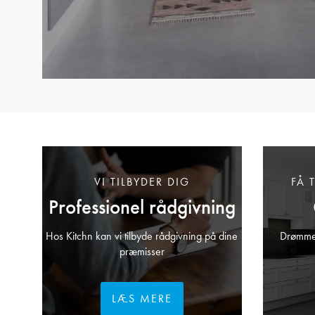
VI TILBYDER DIG
FÅ 
Professionel rådgivning
Hos Kitchn kan vi tilbyde rådgivning på dine
Drømmer
præmisser
LÆS MERE