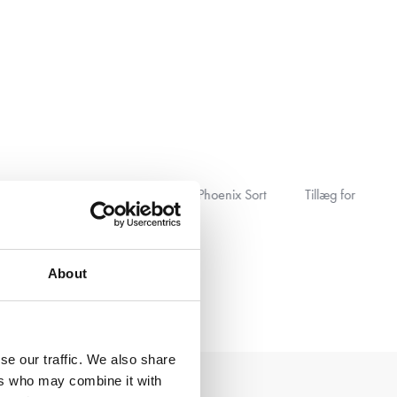
Phoenix Sort
Tillæg for tilpasning af standard størrelse Solid
Surface badbordplade
DKK 1.725,00
About
se our traffic. We also share
ers who may combine it with