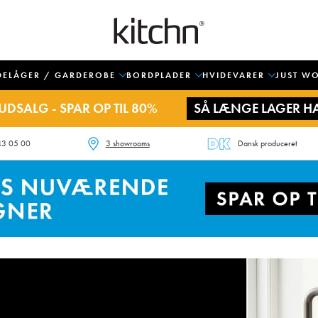
DELÅGER / GARDEROBE
BORDPLADER
HVIDEVARER
JUST W
UDSALG - SPAR OP TIL 80%
SÅ LÆNGE LAGER H
43 05 00
3 showrooms
Dansk produceret