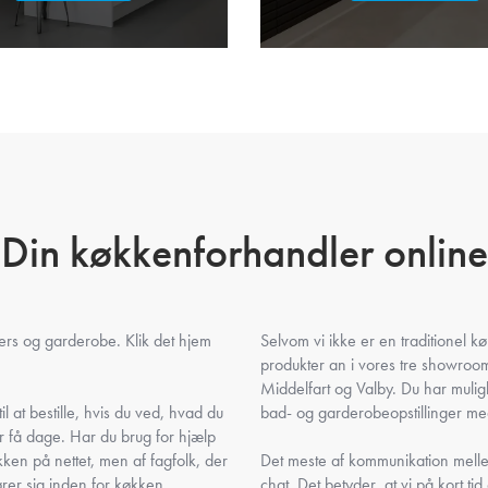
Din køkkenforhandler online
gers og garderobe. Klik det hjem
Selvom vi ikke er en traditionel 
produkter an i vores tre showro
Middelfart og Valby. Du har muli
l at bestille, hvis du ved, hvad du
bad- og garderobeopstillinger med
r få dage. Har du brug for hjælp
ken på nettet, men af fagfolk, der
Det meste af kommunikation mellem
ører sig inden for køkken,
chat. Det betyder, at vi på kort tid