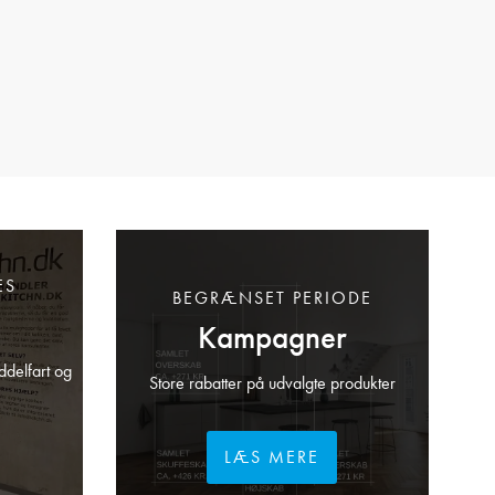
ES
BEGRÆNSET PERIODE
Kampagner
ddelfart og
Store rabatter på udvalgte produkter
LÆS MERE