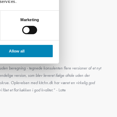
 services.
Marketing
Allow all
kunder
uden beregning - tegnede konsulenten flere versioner af et nyt
ndelige version, som blev leveret ifølge aftale uden der
krue. Oplevelsen med kitchn.dk har været en virkelig god
 fået et flot køkken i god kvalitet.”
- Lotte