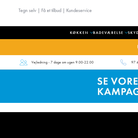
Tegn selv
|
Få et tilbud
|
Kundeservice
KØKKEN
BADEVÆRELSE
SKY
Vejledning - 7 dage om ugen 9.00-22.00
97 