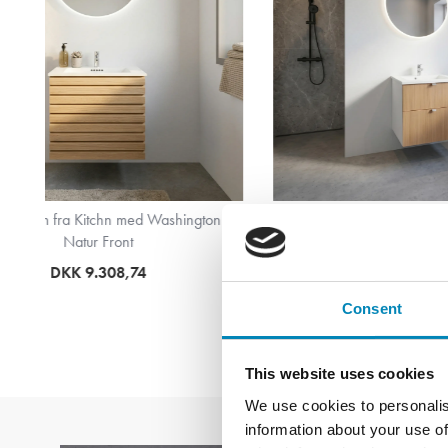
Eg
Badsæt i 62 cm fra Kitchn med Cleveland
Badsæt i
Nordisk Eg Front
DKK 4.603,21
Consent
This website uses cookies
We use cookies to personalis
information about your use of