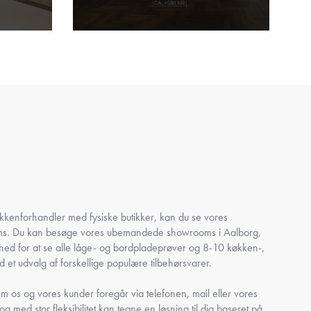
køkkenforhandler med fysiske butikker, kan du se vores
oms. Du kan besøge vores ubemandede showrooms i Aalborg,
ghed for at se alle låge- og bordpladeprøver og 8-10 køkken-,
 et udvalg af forskellige populære tilbehørsvarer.
 os og vores kunder foregår via telefonen, mail eller vores
 og med stor fleksibilitet kan tegne en løsning til dig baseret på