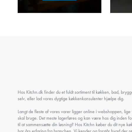
Hos Kitchn.dk finder du et fuldt sortiment til køkken, bad, bryg
selv, eller lad vores dygtige køkkenkonsulenter hjælpe dig.
Langt de fleste af vores varer ligger online i webshoppen, lige ti
skal bruge. Det meste lagerføres og kan være hos dig inden fo
til at sammensætte din løsning? Hos Kitchn køber du dit nye køk
har års erfaring fra branchen. Vi kender og forstår hvad der r