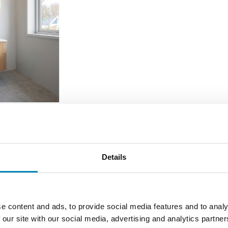
 62 cm fra Kitchn med Phoenix
Badsæt i 62 cm fra Kitchn med 
Cashmere Front
Front
DKK 4.898,44
DKK 4.898,44
Details
e content and ads, to provide social media features and to analy
 our site with our social media, advertising and analytics partn