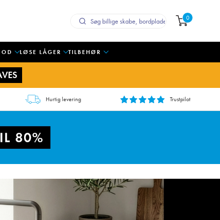
0
OOD
LØSE LÅGER
TILBEHØR
AVES
Hurtig levering
Trustpilot