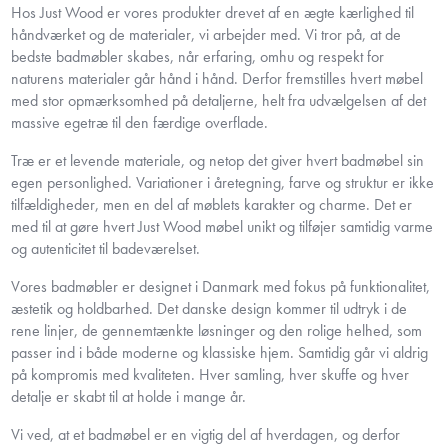
Hos Just Wood er vores produkter drevet af en ægte kærlighed til
håndværket og de materialer, vi arbejder med. Vi tror på, at de
bedste badmøbler skabes, når erfaring, omhu og respekt for
naturens materialer går hånd i hånd. Derfor fremstilles hvert møbel
med stor opmærksomhed på detaljerne, helt fra udvælgelsen af det
massive egetræ til den færdige overflade.
Træ er et levende materiale, og netop det giver hvert badmøbel sin
egen personlighed. Variationer i åretegning, farve og struktur er ikke
tilfældigheder, men en del af møblets karakter og charme. Det er
med til at gøre hvert Just Wood møbel unikt og tilføjer samtidig varme
og autenticitet til badeværelset.
Vores badmøbler er designet i Danmark med fokus på funktionalitet,
æstetik og holdbarhed. Det danske design kommer til udtryk i de
rene linjer, de gennemtænkte løsninger og den rolige helhed, som
passer ind i både moderne og klassiske hjem. Samtidig går vi aldrig
på kompromis med kvaliteten. Hver samling, hver skuffe og hver
detalje er skabt til at holde i mange år.
Vi ved, at et badmøbel er en vigtig del af hverdagen, og derfor