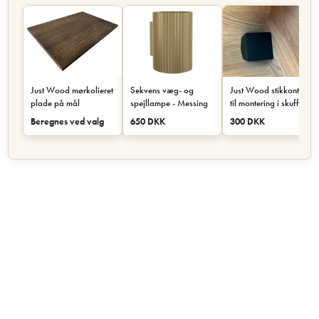
Just Wood mørkolieret
Sekvens væg- og
Just Wood stikkontakt
plade på mål
spejllampe - Messing
til montering i skuffe
eller skab - Sort
Beregnes ved valg
650 DKK
300 DKK