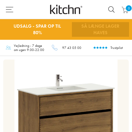
0
UDSALG - SPAR OP TIL
SÅ LÆNGE LAGER
80%
HAVES
Vejledning - 7 dage
97 43 05 00
Trustpilot
om ugen 9.00-22.00