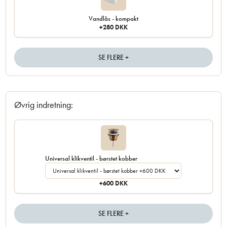
Vandlås - kompakt
+280 DKK
SE FLERE +
Øvrig indretning:
Universal klikventil - børstet kobber
+600 DKK
SE FLERE +