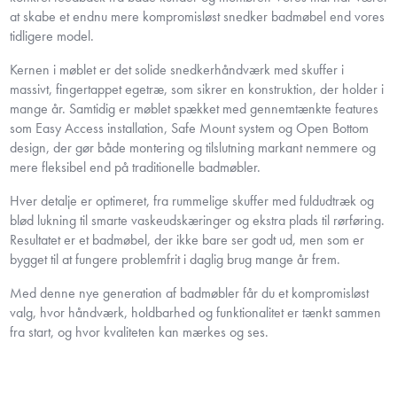
at skabe et endnu mere kompromisløst snedker badmøbel end vores
tidligere model.
Kernen i møblet er det solide snedkerhåndværk med skuffer i
massivt, fingertappet egetræ, som sikrer en konstruktion, der holder i
mange år. Samtidig er møblet spækket med gennemtænkte features
som Easy Access installation, Safe Mount system og Open Bottom
design, der gør både montering og tilslutning markant nemmere og
mere fleksibel end på traditionelle badmøbler.
Hver detalje er optimeret, fra rummelige skuffer med fuldudtræk og
blød lukning til smarte vaskeudskæringer og ekstra plads til rørføring.
Resultatet er et badmøbel, der ikke bare ser godt ud, men som er
bygget til at fungere problemfrit i daglig brug mange år frem.
Med denne nye generation af badmøbler får du et kompromisløst
valg, hvor håndværk, holdbarhed og funktionalitet er tænkt sammen
fra start, og hvor kvaliteten kan mærkes og ses.