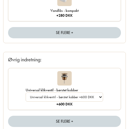
Vandlås - kompakt
+280 DKK
SE FLERE +
Øvrig indretning:
Universal klikventil - børstet kobber
+600 DKK
SE FLERE +