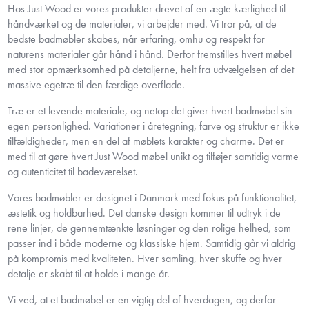
Hos Just Wood er vores produkter drevet af en ægte kærlighed til
håndværket og de materialer, vi arbejder med. Vi tror på, at de
bedste badmøbler skabes, når erfaring, omhu og respekt for
naturens materialer går hånd i hånd. Derfor fremstilles hvert møbel
med stor opmærksomhed på detaljerne, helt fra udvælgelsen af det
massive egetræ til den færdige overflade.
Træ er et levende materiale, og netop det giver hvert badmøbel sin
egen personlighed. Variationer i åretegning, farve og struktur er ikke
tilfældigheder, men en del af møblets karakter og charme. Det er
med til at gøre hvert Just Wood møbel unikt og tilføjer samtidig varme
og autenticitet til badeværelset.
Vores badmøbler er designet i Danmark med fokus på funktionalitet,
æstetik og holdbarhed. Det danske design kommer til udtryk i de
rene linjer, de gennemtænkte løsninger og den rolige helhed, som
passer ind i både moderne og klassiske hjem. Samtidig går vi aldrig
på kompromis med kvaliteten. Hver samling, hver skuffe og hver
detalje er skabt til at holde i mange år.
Vi ved, at et badmøbel er en vigtig del af hverdagen, og derfor