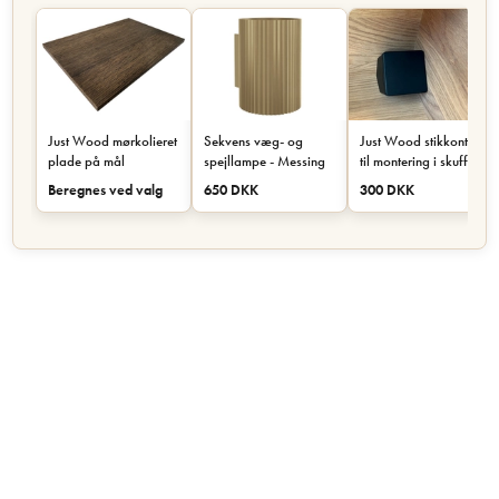
Just Wood mørkolieret
Sekvens væg- og
Just Wood stikkontakt
plade på mål
spejllampe - Messing
til montering i skuffe
eller skab - Sort
Beregnes ved valg
650 DKK
300 DKK