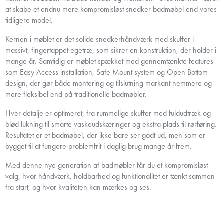
at skabe et endnu mere kompromisløst snedker badmøbel end vores
tidligere model.
Kernen i møblet er det solide snedkerhåndværk med skuffer i
massivt, fingertappet egetræ, som sikrer en konstruktion, der holder i
mange år. Samtidig er møblet spækket med gennemtænkte features
som Easy Access installation, Safe Mount system og Open Bottom
design, der gør både montering og tilslutning markant nemmere og
mere fleksibel end på traditionelle badmøbler.
Hver detalje er optimeret, fra rummelige skuffer med fuldudtræk og
blød lukning til smarte vaskeudskæringer og ekstra plads til rørføring.
Resultatet er et badmøbel, der ikke bare ser godt ud, men som er
bygget til at fungere problemfrit i daglig brug mange år frem.
Med denne nye generation af badmøbler får du et kompromisløst
valg, hvor håndværk, holdbarhed og funktionalitet er tænkt sammen
fra start, og hvor kvaliteten kan mærkes og ses.