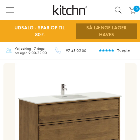
0
UDSALG - SPAR OP TIL
SÅ LÆNGE LAGER
80%
HAVES
Vejledning - 7 dage
97 43 05 00
Trustpilot
om ugen 9.00-22.00