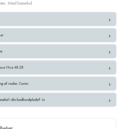
ter, Med hanehul
›
›
ret
›
te
›
face Nice 48-28
›
ng af vaske:
Center
›
anehul i din badbordplade?
Ja
ilbehør: