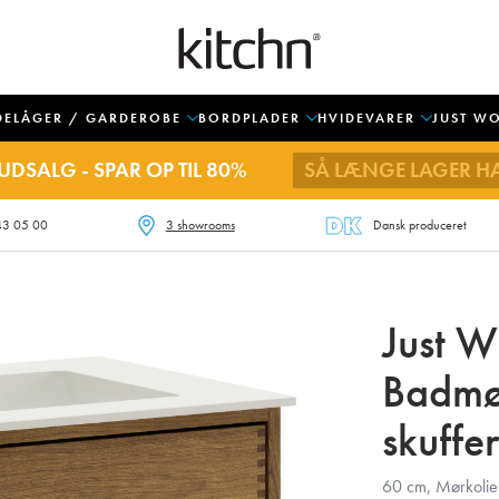
DELÅGER / GARDEROBE
BORDPLADER
HVIDEVARER
JUST W
UDSALG - SPAR OP TIL 80%
SÅ LÆNGE LAGER H
43 05 00
3 showrooms
Dansk produceret
Just 
Badmø
skuffer
60 cm, Mørkoliere