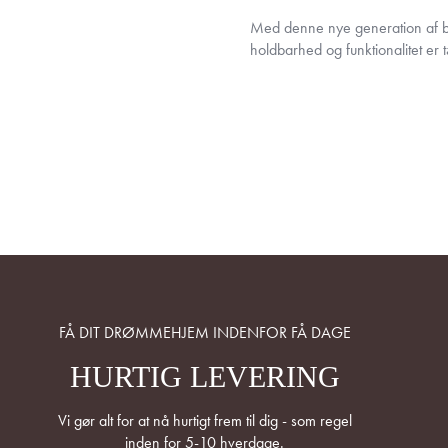
Med denne nye generation af ba
holdbarhed og funktionalitet er
FÅ DIT DRØMMEHJEM INDENFOR FÅ DAGE
HURTIG LEVERING
Vi gør alt for at nå hurtigt frem til dig - som regel
inden for 5-10 hverdage.