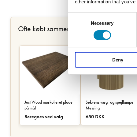
other information that you’ve
Consent
Necessary
Selection
Ofte købt sammen
Deny
Just Wood mørkolieret plade
Sekvens væg- og spejllampe -
på mål
Messing
Beregnes ved valg
650 DKK