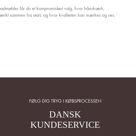
dmøbler får du et kompromisløst valg, hvor håndværk,
 tænkt sammen fra start, og hvor kvaliteten kan mærkes og ses.
FØLG DIG TRYG I KØBSPROCESSEN
DANSK
KUNDESERVICE