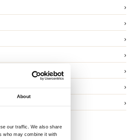
›
›
›
›
›
ask
›
g
About
›
ld og garanti
se our traffic. We also share
ers who may combine it with