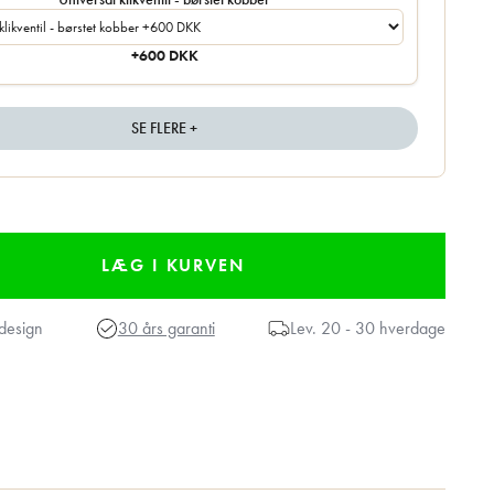
+600 DKK
SE FLERE +
design
30 års garanti
Lev.
20 - 30 hverdage