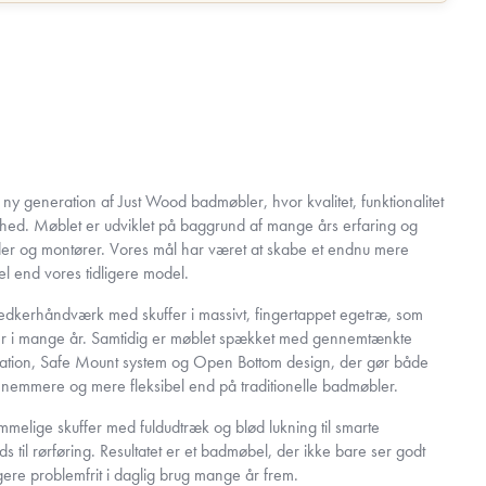
 generation af Just Wood badmøbler, hvor kvalitet, funktionalitet
nhed. Møblet er udviklet på baggrund af mange års erfaring og
er og montører. Vores mål har været at skabe et endnu mere
 end vores tidligere model.
nedkerhåndværk med skuffer i massivt, fingertappet egetræ, som
lder i mange år. Samtidig er møblet spækket med gennemtænkte
llation, Safe Mount system og Open Bottom design, der gør både
t nemmere og mere fleksibel end på traditionelle badmøbler.
ummelige skuffer med fuldudtræk og blød lukning til smarte
 til rørføring. Resultatet er et badmøbel, der ikke bare ser godt
gere problemfrit i daglig brug mange år frem.