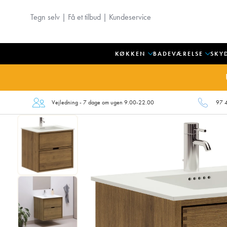
Tegn selv
|
Få et tilbud
|
Kundeservice
KØKKEN
BADEVÆRELSE
SKY
Vejledning - 7 dage om ugen 9.00-22.00
97 