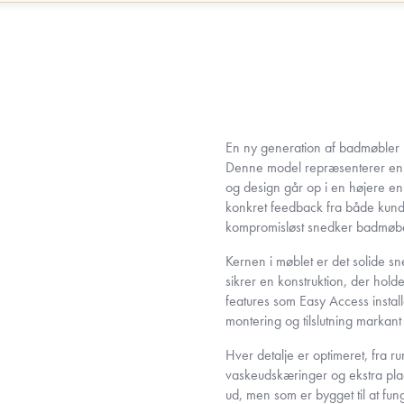
En ny generation af badmøbler
Denne model repræsenterer en ny
og design går op i en højere e
konkret feedback fra både kund
kompromisløst snedker badmøbel
Kernen i møblet er det solide s
sikrer en konstruktion, der ho
features som Easy Access insta
montering og tilslutning markan
Hver detalje er optimeret, fra r
vaskeudskæringer og ekstra plads
ud, men som er bygget til at fun