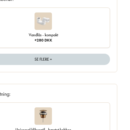
Vandlås - kompakt
+280 DKK
SE FLERE +
tning:
Universal klikventil - børstet kobber