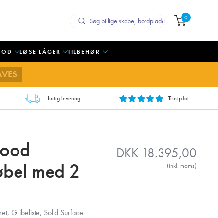
0
OOD
LØSE LÅGER
TILBEHØR
AVES
Hurtig levering
Trustpilot
Wood
DKK
18.395,00
bel med 2
(inkl. moms)
t, Gribeliste, Solid Surface