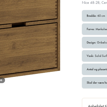
Nice 48-28, Cen
Bredde:
60 cm
Farve:
Mørkolie
Design:
Gribelis
Vask:
Solid Sur
Antal og placeri
Skal der være h
Anbefalet t