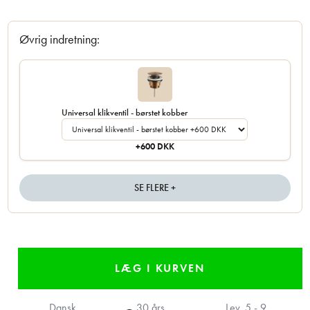
Øvrig indretning:
Universal klikventil - børstet kobber
+600 DKK
SE FLERE +
Dansk
30 års
Lev.
5 - 9