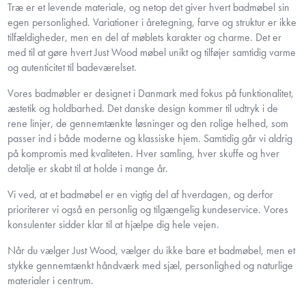
Træ er et levende materiale, og netop det giver hvert badmøbel sin
egen personlighed. Variationer i åretegning, farve og struktur er ikke
tilfældigheder, men en del af møblets karakter og charme. Det er
med til at gøre hvert Just Wood møbel unikt og tilføjer samtidig varme
og autenticitet til badeværelset.
Vores badmøbler er designet i Danmark med fokus på funktionalitet,
æstetik og holdbarhed. Det danske design kommer til udtryk i de
rene linjer, de gennemtænkte løsninger og den rolige helhed, som
passer ind i både moderne og klassiske hjem. Samtidig går vi aldrig
på kompromis med kvaliteten. Hver samling, hver skuffe og hver
detalje er skabt til at holde i mange år.
Vi ved, at et badmøbel er en vigtig del af hverdagen, og derfor
prioriterer vi også en personlig og tilgængelig kundeservice. Vores
konsulenter sidder klar til at hjælpe dig hele vejen.
Når du vælger Just Wood, vælger du ikke bare et badmøbel, men et
stykke gennemtænkt håndværk med sjæl, personlighed og naturlige
materialer i centrum.