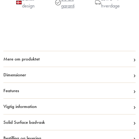
design
garanti
hverdage
›
Mere om produktet
›
Dimensioner
›
Features
›
Vigtig information
›
Solid Surface badvask
›
Bestilling og levering