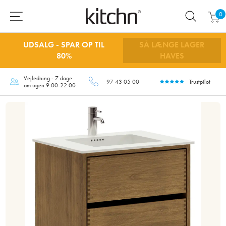
0
UDSALG - SPAR OP TIL
SÅ LÆNGE LAGER
80%
HAVES
Vejledning - 7 dage
97 43 05 00
Trustpilot
om ugen 9.00-22.00