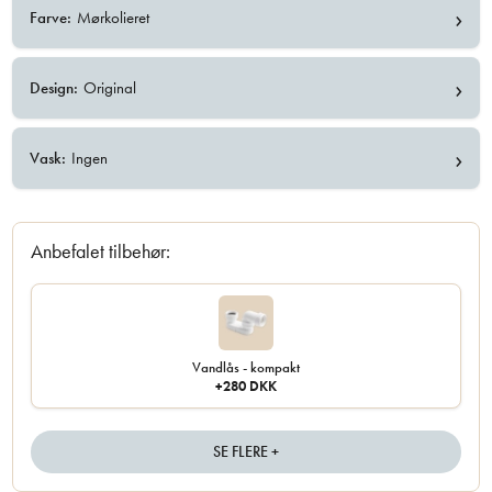
›
Farve:
Mørkolieret
›
Design:
Original
›
Vask:
Ingen
Anbefalet tilbehør:
Vandlås - kompakt
+280 DKK
SE FLERE +