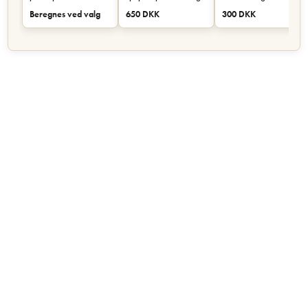
eller skab - Sort
Beregnes ved valg
650 DKK
300 DKK