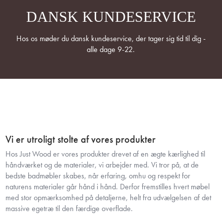
DANSK KUNDESERVICE
Hos os møder du dansk kundeservice, der tager sig tid til dig -
alle dage 9-22.
Vi er utroligt stolte af vores produkter
Hos Just Wood er vores produkter drevet af en ægte kærlighed til
håndværket og de materialer, vi arbejder med. Vi tror på, at de
bedste badmøbler skabes, når erfaring, omhu og respekt for
naturens materialer går hånd i hånd. Derfor fremstilles hvert møbel
med stor opmærksomhed på detaljerne, helt fra udvælgelsen af det
massive egetræ til den færdige overflade.