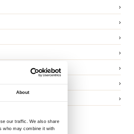
›
›
›
›
›
ask
›
g
About
›
ld og garanti
se our traffic. We also share
ers who may combine it with