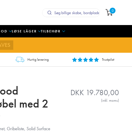
0
OOD
LØSE LÅGER
TILBEHØR
AVES
Hurtig levering
Trustpilot
Wood
DKK
19.780,00
bel med 2
(inkl. moms)
t, Gribeliste, Solid Surface