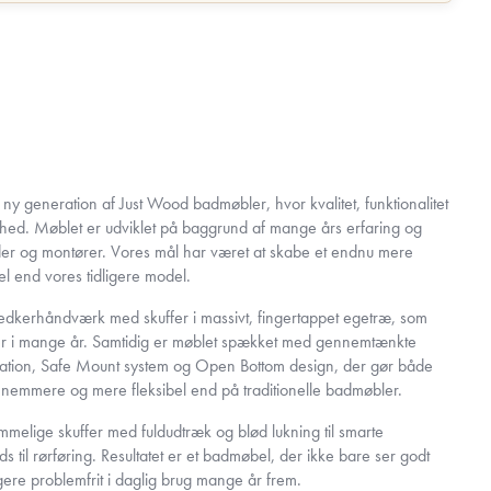
 generation af Just Wood badmøbler, hvor kvalitet, funktionalitet
nhed. Møblet er udviklet på baggrund af mange års erfaring og
er og montører. Vores mål har været at skabe et endnu mere
 end vores tidligere model.
nedkerhåndværk med skuffer i massivt, fingertappet egetræ, som
lder i mange år. Samtidig er møblet spækket med gennemtænkte
llation, Safe Mount system og Open Bottom design, der gør både
t nemmere og mere fleksibel end på traditionelle badmøbler.
ummelige skuffer med fuldudtræk og blød lukning til smarte
 til rørføring. Resultatet er et badmøbel, der ikke bare ser godt
gere problemfrit i daglig brug mange år frem.