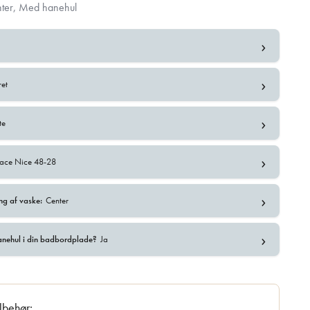
ter, Med hanehul
›
›
ret
›
te
›
face Nice 48-28
›
ng af vaske:
Center
›
anehul i din badbordplade?
Ja
ilbehør: