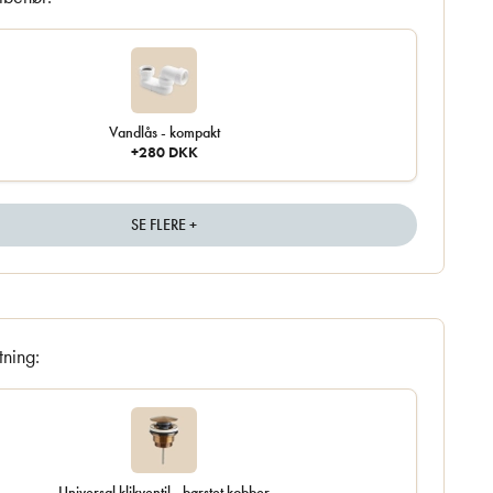
Vandlås - kompakt
+280 DKK
SE FLERE +
tning:
Universal klikventil - børstet kobber