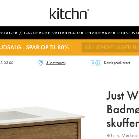
DELÅGER / GARDEROBE
BORDPLADER
HVIDEVARER
JUST W
UDSALG - SPAR OP TIL 80%
SÅ LÆNGE LAGER H
43 05 00
3 showrooms
Dansk produceret
Just 
Badmø
skuffer
80 cm, Mørkoliere