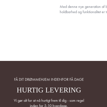
Med denne nye generation af ba
holdbarhed og funktionalitet er
FÅ DIT DRØMMEHJEM INDENFOR FÅ DAGE
HURTIG LEVERING
Vi gør alt for at nå hurtigt frem til dig - som regel
inden for 5-10 hverdage.