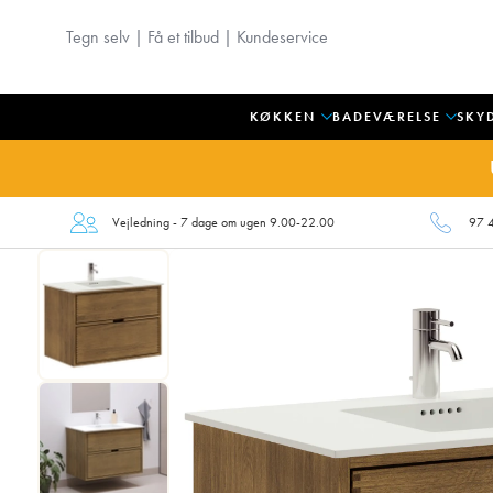
Tegn selv
|
Få et tilbud
|
Kundeservice
KØKKEN
BADEVÆRELSE
SKY
Vejledning - 7 dage om ugen 9.00-22.00
97 