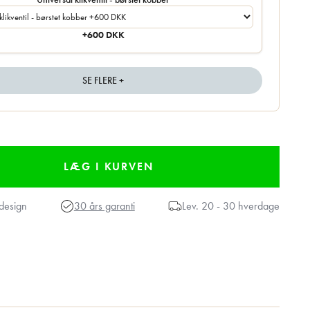
+600 DKK
SE FLERE +
design
30 års garanti
Lev.
20 - 30 hverdage