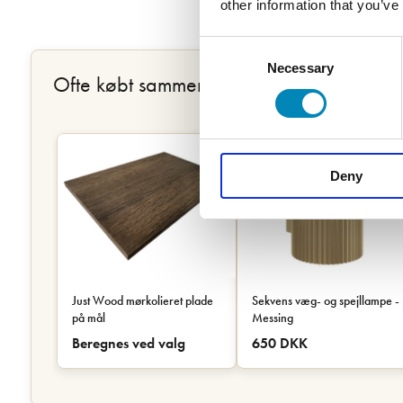
other information that you’ve
Consent
Necessary
Selection
Ofte købt sammen
Deny
Just Wood mørkolieret plade
Sekvens væg- og spejllampe -
på mål
Messing
Beregnes ved valg
650 DKK