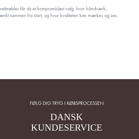
dmøbler får du et kompromisløst valg, hvor håndværk,
 tænkt sammen fra start, og hvor kvaliteten kan mærkes og ses.
FØLG DIG TRYG I KØBSPROCESSEN
DANSK
KUNDESERVICE