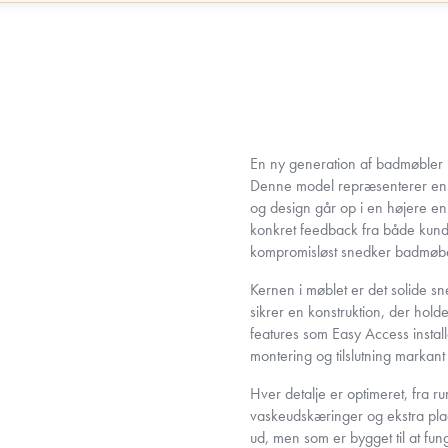
En ny generation af badmøbler
Denne model repræsenterer en ny
og design går op i en højere e
konkret feedback fra både kund
kompromisløst snedker badmøbel
Kernen i møblet er det solide s
sikrer en konstruktion, der ho
features som Easy Access insta
montering og tilslutning markan
Hver detalje er optimeret, fra r
vaskeudskæringer og ekstra plads
ud, men som er bygget til at fun