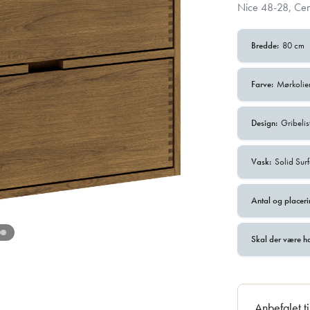
Nice 48-28, Cen
Bredde:
80 cm
Farve:
Mørkolie
Design:
Gribelis
Vask:
Solid Sur
Antal og placeri
Skal der være h
Anbefalet t