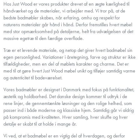
Hos Just Wood er vores produkter drevet af en ægte kærlighed til
håndværket og de materialer, vi arbejder med. Vi tror på, at de
bedste badmøbler skabes, når erfaring, omhu og respekt for
naturens materialer går hånd i hånd. Derfor fremstilles hvert møbel
med stor opmærksomhed på detaljerne, helt fra udvælgelsen af det
massive egetræ til den færdige overflade.
Træ er et levende materiale, og netop det giver hvert badmøbel sin
egen personlighed. Variationer i åretegning, farve og struktur er ikke
tilfældigheder, men en del af møblets karakter og charme. Det er
med til at gøre hvert Just Wood møbel unikt og tilføjer samtidig varme
og autenticitet til badeværelset.
Vores badmøbler er designet i Danmark med fokus på funktionalitet,
æstetik og holdbarhed. Det danske design kommer til udtryk i de
rene linjer, de gennemtænkte løsninger og den rolige helhed, som
passer ind i både moderne og klassiske hjem. Samtidig går vi aldrig
på kompromis med kvaliteten. Hver samling, hver skuffe og hver
detalje er skabt til at holde i mange år.
Vi ved, at et badmøbel er en vigtig del af hverdagen, og derfor