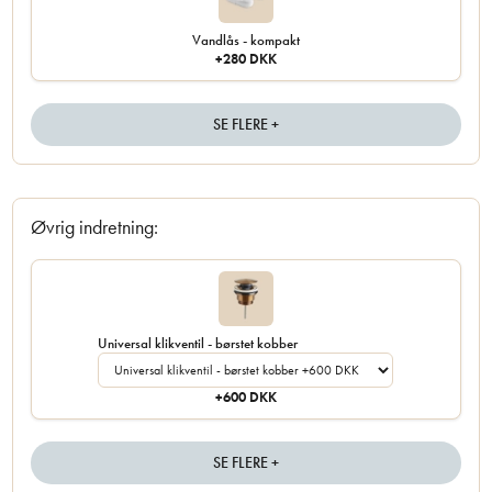
Vandlås - kompakt
+280 DKK
SE FLERE +
Øvrig indretning:
Universal klikventil - børstet kobber
+600 DKK
SE FLERE +