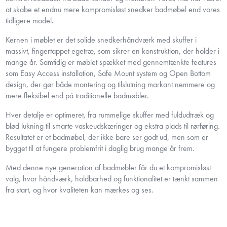
at skabe et endnu mere kompromisløst snedker badmøbel end vores
tidligere model.
Kernen i møblet er det solide snedkerhåndværk med skuffer i
massivt, fingertappet egetræ, som sikrer en konstruktion, der holder i
mange år. Samtidig er møblet spækket med gennemtænkte features
som Easy Access installation, Safe Mount system og Open Bottom
design, der gør både montering og tilslutning markant nemmere og
mere fleksibel end på traditionelle badmøbler.
Hver detalje er optimeret, fra rummelige skuffer med fuldudtræk og
blød lukning til smarte vaskeudskæringer og ekstra plads til rørføring.
Resultatet er et badmøbel, der ikke bare ser godt ud, men som er
bygget til at fungere problemfrit i daglig brug mange år frem.
Med denne nye generation af badmøbler får du et kompromisløst
valg, hvor håndværk, holdbarhed og funktionalitet er tænkt sammen
fra start, og hvor kvaliteten kan mærkes og ses.