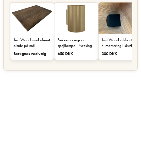
Just Wood mørkolieret
Sekvens væg- og
Just Wood stikkontakt
plade på mål
spejllampe - Messing
til montering i skuffe
eller skab - Sort
Beregnes ved valg
650 DKK
300 DKK