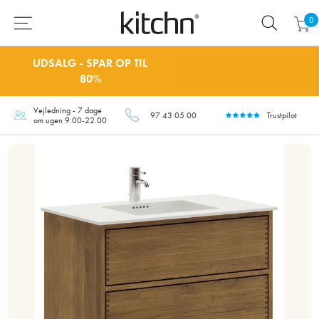
0
UDSALG - SPAR OP TIL
SÅ LÆNGE LAGER
80%
HAVES
Vejledning - 7 dage
97 43 05 00
Trustpilot
om ugen 9.00-22.00