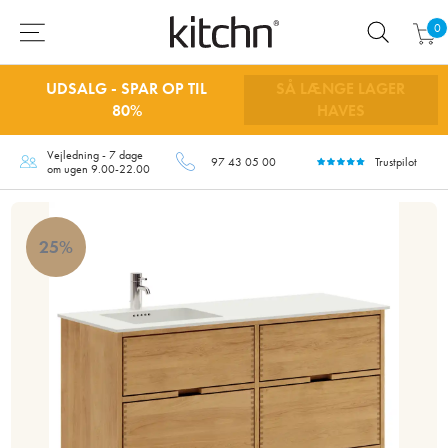
0
UDSALG - SPAR OP TIL
SÅ LÆNGE LAGER
80%
HAVES
Vejledning - 7 dage
97 43 05 00
Trustpilot
om ugen 9.00-22.00
25%