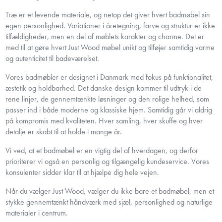
Træ er et levende materiale, og netop det giver hvert badmøbel sin
egen personlighed. Variationer i åretegning, farve og struktur er ikke
tilfældigheder, men en del af møblets karakter og charme. Det er
med til at gøre hvert Just Wood møbel unikt og tilføjer samtidig varme
og autenticitet til badeværelset.
Vores badmøbler er designet i Danmark med fokus på funktionalitet,
æstetik og holdbarhed. Det danske design kommer til udtryk i de
rene linjer, de gennemtænkte løsninger og den rolige helhed, som
passer ind i både moderne og klassiske hjem. Samtidig går vi aldrig
på kompromis med kvaliteten. Hver samling, hver skuffe og hver
detalje er skabt til at holde i mange år.
Vi ved, at et badmøbel er en vigtig del af hverdagen, og derfor
prioriterer vi også en personlig og tilgængelig kundeservice. Vores
konsulenter sidder klar til at hjælpe dig hele vejen.
Når du vælger Just Wood, vælger du ikke bare et badmøbel, men et
stykke gennemtænkt håndværk med sjæl, personlighed og naturlige
materialer i centrum.