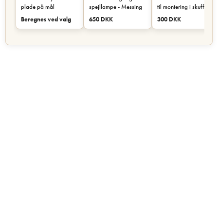
plade på mål
spejllampe - Messing
til montering i skuffe
eller skab - Sort
Beregnes ved valg
650 DKK
300 DKK