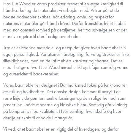
Hos Just Wood er vores produkter drevet af en ægte kærlighed til
håndværket og de materialer, vi arbejder med. Vi tror på, at de
bedste badmøbler skabes, når erfaring, omhu og respekt for
naturens materialer går hånd i hånd. Derfor fremstilles hvert møbel
med stor opmærksomhed på detaljerne, helt fra udvælgelsen af det
massive egetræ til den færdige overflade.
Træ er et levende materiale, og netop det giver hvert badmøbel sin
egen personlighed. Variationer i åretegning, farve og struktur er ikke
tilfældigheder, men en del af møblets karakter og charme. Det er
med til at gøre hvert Just Wood møbel unikt og tilføjer samtidig varme
og autenticitet til badeværelset.
Vores badmøbler er designet i Danmark med fokus på funktionalitet,
æstetik og holdbarhed. Det danske design kommer til udtryk i de
rene linjer, de gennemtænkte løsninger og den rolige helhed, som
passer ind i både moderne og klassiske hjem. Samtidig går vi aldrig
på kompromis med kvaliteten. Hver samling, hver skuffe og hver
detalje er skabt til at holde i mange år.
Vi ved, at et badmøbel er en vigtig del af hverdagen, og derfor