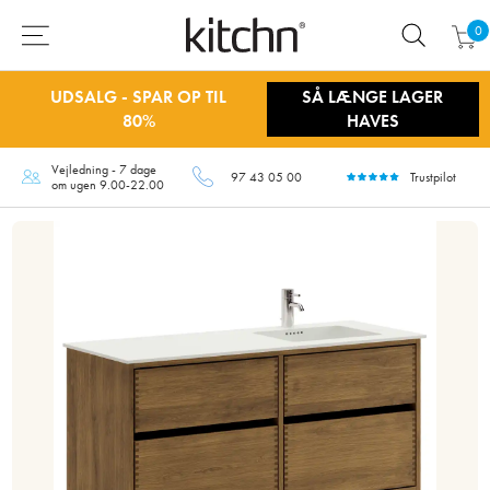
0
UDSALG - SPAR OP TIL
SÅ LÆNGE LAGER
80%
HAVES
Vejledning - 7 dage
97 43 05 00
Trustpilot
om ugen 9.00-22.00