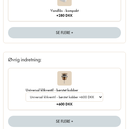
Vandlås - kompakt
+280 DKK
SE FLERE +
Øvrig indretning:
Universal klikventil - børstet kobber
+600 DKK
SE FLERE +