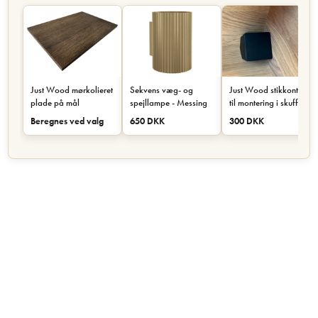
Just Wood mørkolieret
Sekvens væg- og
Just Wood stikkontakt
plade på mål
spejllampe - Messing
til montering i skuffe
eller skab - Sort
Beregnes ved valg
650 DKK
300 DKK