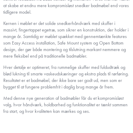
at skabe et endnu mere kompromisløst snedker badmøbel end vores
tidligere model.
Kernen i møblet er det solide snedkerhåndværk med skuffer i
massivt, fingertappet egetræ, som sikrer en konstruktion, der holder i
mange år. Samtidig er møblet spækket med gennemtænkte features
som Easy Access installation, Safe Mount system og Open Bottom
design, der gør både montering og tilslutning markant nemmere og
mere fleksibel end på traditionelle badmøbler.
Hver detalje er optimeret, fra rummelige skuffer med fuldudtræk og
blød lukning til smarte vaskeudskæringer og ekstra plads til rørføring.
Resultatet er et badmøbel, der ikke bare ser godt ud, men som er
bygget til at fungere problemfrit i daglig brug mange år frem.
Med denne nye generation af badmøbler får du et kompromisløst
valg, hvor håndværk, holdbarhed og funktionalitet er tænkt sammen
fra start, og hvor kvaliteten kan mærkes og ses.