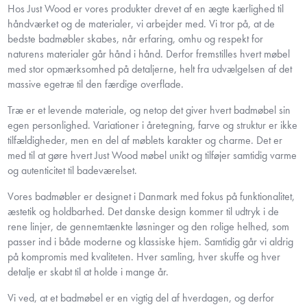
Hos Just Wood er vores produkter drevet af en ægte kærlighed til
håndværket og de materialer, vi arbejder med. Vi tror på, at de
bedste badmøbler skabes, når erfaring, omhu og respekt for
naturens materialer går hånd i hånd. Derfor fremstilles hvert møbel
med stor opmærksomhed på detaljerne, helt fra udvælgelsen af det
massive egetræ til den færdige overflade.
Træ er et levende materiale, og netop det giver hvert badmøbel sin
egen personlighed. Variationer i åretegning, farve og struktur er ikke
tilfældigheder, men en del af møblets karakter og charme. Det er
med til at gøre hvert Just Wood møbel unikt og tilføjer samtidig varme
og autenticitet til badeværelset.
Vores badmøbler er designet i Danmark med fokus på funktionalitet,
æstetik og holdbarhed. Det danske design kommer til udtryk i de
rene linjer, de gennemtænkte løsninger og den rolige helhed, som
passer ind i både moderne og klassiske hjem. Samtidig går vi aldrig
på kompromis med kvaliteten. Hver samling, hver skuffe og hver
detalje er skabt til at holde i mange år.
Vi ved, at et badmøbel er en vigtig del af hverdagen, og derfor