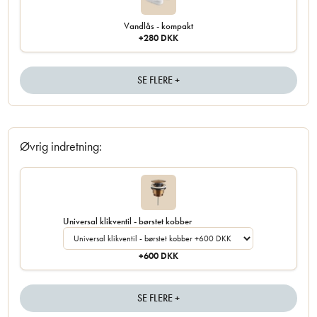
Vandlås - kompakt
+280 DKK
SE FLERE +
Øvrig indretning:
Universal klikventil - børstet kobber
+600 DKK
SE FLERE +