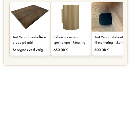
Just Wood mørkolieret
Sekvens væg- og
Just Wood stikkontakt
plade på mål
spejllampe - Messing
til montering i skuffe
eller skab - Sort
Beregnes ved valg
650 DKK
300 DKK