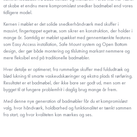
at skabe et endnu mere kompromisløst snedker badmøbel end vores
tidligere model.
Kernen i møblet er det solide snedkerhåndværk med skuffer i
massivt, fingertappet egetræ, som sikrer en konstruktion, der holder i
mange år. Samtidig er møblet spækket med gennemtænkte features
som Easy Access installation, Safe Mount system og Open Bottom
design, der gør både montering og tilslutning markant nemmere og
mere fleksibel end på traditionelle badmøbler.
Hver detalje er optimeret, fra rummelige skuffer med fuldudtræk og
blød lukning til smarte vaskeudskæringer og ekstra plads til rørføring.
Resultatet er et badmøbel, der ikke bare ser godt ud, men som er
bygget til at fungere problemfrit i daglig brug mange år frem.
Med denne nye generation af badmøbler får du et kompromisløst
valg, hvor håndværk, holdbarhed og funktionalitet er tænkt sammen
fra start, og hvor kvaliteten kan mærkes og ses.