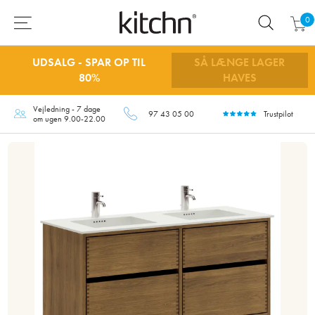
0
UDSALG - SPAR OP TIL
SÅ LÆNGE LAGER
80%
HAVES
Vejledning - 7 dage
97 43 05 00
Trustpilot
om ugen 9.00-22.00