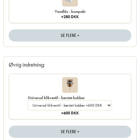
Vandlås - kompakt
+280 DKK
SE FLERE +
Øvrig indretning:
Universal klikventil - børstet kobber
+600 DKK
SE FLERE +