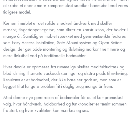
at skabe et endnu mere kompromisløst snedker badmøbel end vores
tidligere model.
Kernen i møblet er det solide snedkerhåndværk med skuffer i
massivt, fingertappet egetræ, som sikrer en konstruktion, der holder i
mange år. Samtidig er møblet spækket med gennemtænkte features
som Easy Access installation, Safe Mount system og Open Bottom
design, der gør både montering og tilslutning markant nemmere og
mere fleksibel end på traditionelle badmøbler.
Hver detalje er optimeret, fra rummelige skuffer med fuldudtræk og
blød lukning til smarte vaskeudskæringer og ekstra plads til rørføring.
Resultatet er et badmøbel, der ikke bare ser godt ud, men som er
bygget til at fungere problemfrit i daglig brug mange år frem.
Med denne nye generation af badmøbler får du et kompromisløst
valg, hvor håndværk, holdbarhed og funktionalitet er tænkt sammen
fra start, og hvor kvaliteten kan mærkes og ses.