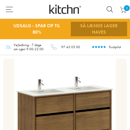
0
UDSALG - SPAR OP TIL
SÅ LÆNGE LAGER
80%
HAVES
Vejledning - 7 dage
97 43 05 00
Trustpilot
om ugen 9.00-22.00