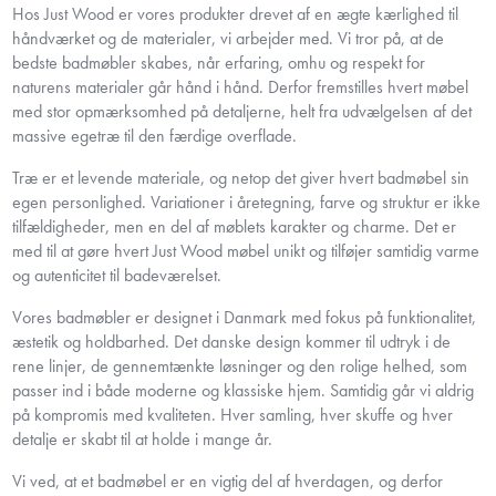
Hos Just Wood er vores produkter drevet af en ægte kærlighed til
håndværket og de materialer, vi arbejder med. Vi tror på, at de
bedste badmøbler skabes, når erfaring, omhu og respekt for
naturens materialer går hånd i hånd. Derfor fremstilles hvert møbel
med stor opmærksomhed på detaljerne, helt fra udvælgelsen af det
massive egetræ til den færdige overflade.
Træ er et levende materiale, og netop det giver hvert badmøbel sin
egen personlighed. Variationer i åretegning, farve og struktur er ikke
tilfældigheder, men en del af møblets karakter og charme. Det er
med til at gøre hvert Just Wood møbel unikt og tilføjer samtidig varme
og autenticitet til badeværelset.
Vores badmøbler er designet i Danmark med fokus på funktionalitet,
æstetik og holdbarhed. Det danske design kommer til udtryk i de
rene linjer, de gennemtænkte løsninger og den rolige helhed, som
passer ind i både moderne og klassiske hjem. Samtidig går vi aldrig
på kompromis med kvaliteten. Hver samling, hver skuffe og hver
detalje er skabt til at holde i mange år.
Vi ved, at et badmøbel er en vigtig del af hverdagen, og derfor