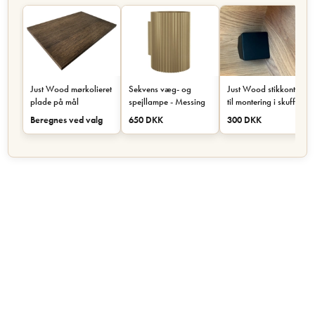
Just Wood mørkolieret
Sekvens væg- og
Just Wood stikkontakt
plade på mål
spejllampe - Messing
til montering i skuffe
eller skab - Sort
Beregnes ved valg
650 DKK
300 DKK