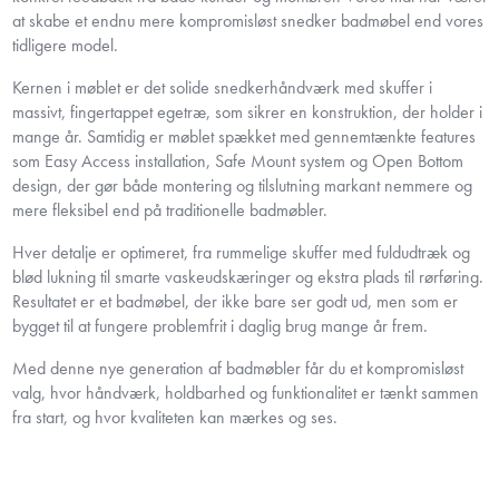
at skabe et endnu mere kompromisløst snedker badmøbel end vores
tidligere model.
Kernen i møblet er det solide snedkerhåndværk med skuffer i
massivt, fingertappet egetræ, som sikrer en konstruktion, der holder i
mange år. Samtidig er møblet spækket med gennemtænkte features
som Easy Access installation, Safe Mount system og Open Bottom
design, der gør både montering og tilslutning markant nemmere og
mere fleksibel end på traditionelle badmøbler.
Hver detalje er optimeret, fra rummelige skuffer med fuldudtræk og
blød lukning til smarte vaskeudskæringer og ekstra plads til rørføring.
Resultatet er et badmøbel, der ikke bare ser godt ud, men som er
bygget til at fungere problemfrit i daglig brug mange år frem.
Med denne nye generation af badmøbler får du et kompromisløst
valg, hvor håndværk, holdbarhed og funktionalitet er tænkt sammen
fra start, og hvor kvaliteten kan mærkes og ses.