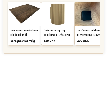
Just Wood mørkolieret
Sekvens væg- og
Just Wood stikkontakt
plade på mål
spejllampe - Messing
til montering i skuffe
eller skab - Sort
Beregnes ved valg
650 DKK
300 DKK