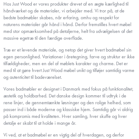
Hos Just Wood er vores produkter drevet af en ægte kærlighed til
håndværket og de materialer, vi arbejder med. Vi tror på, at de
bedste badmøbler skabes, når erfaring, omhu og respekt for
naturens materialer går hånd i hånd. Derfor fremstilles hvert møbel
med stor opmærksomhed på detaljerne, helt fra udvælgelsen af det
massive egetræ til den færdige overflade.
Træ er et levende materiale, og netop det giver hvert badmøbel sin
egen personlighed. Variationer i åretegning, farve og struktur er ikke
tilfældigheder, men en del af møblets karakter og charme. Det er
med til at gøre hvert Just Wood møbel unikt og tilføjer samtidig varme
og autenticitet til badeværelset.
Vores badmøbler er designet i Danmark med fokus på funktionalitet,
æstetik og holdbarhed. Det danske design kommer til udtryk i de
rene linjer, de gennemtænkte løsninger og den rolige helhed, som
passer ind i både moderne og klassiske hjem. Samtidig går vi aldrig
på kompromis med kvaliteten. Hver samling, hver skuffe og hver
detalje er skabt til at holde i mange år.
Vi ved, at et badmøbel er en vigtig del af hverdagen, og derfor