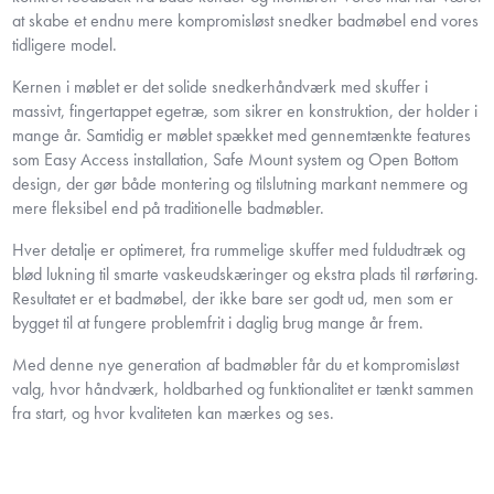
at skabe et endnu mere kompromisløst snedker badmøbel end vores
tidligere model.
Kernen i møblet er det solide snedkerhåndværk med skuffer i
massivt, fingertappet egetræ, som sikrer en konstruktion, der holder i
mange år. Samtidig er møblet spækket med gennemtænkte features
som Easy Access installation, Safe Mount system og Open Bottom
design, der gør både montering og tilslutning markant nemmere og
mere fleksibel end på traditionelle badmøbler.
Hver detalje er optimeret, fra rummelige skuffer med fuldudtræk og
blød lukning til smarte vaskeudskæringer og ekstra plads til rørføring.
Resultatet er et badmøbel, der ikke bare ser godt ud, men som er
bygget til at fungere problemfrit i daglig brug mange år frem.
Med denne nye generation af badmøbler får du et kompromisløst
valg, hvor håndværk, holdbarhed og funktionalitet er tænkt sammen
fra start, og hvor kvaliteten kan mærkes og ses.