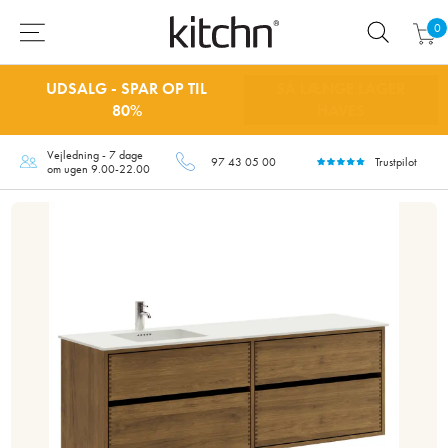
0
UDSALG - SPAR OP TIL
SÅ LÆNGE LAGER
80%
HAVES
Vejledning - 7 dage
97 43 05 00
Trustpilot
om ugen 9.00-22.00