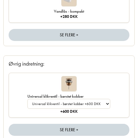
Vandlås - kompakt
+280 DKK
SE FLERE +
Øvrig indretning:
Universal klikventil - børstet kobber
+600 DKK
SE FLERE +