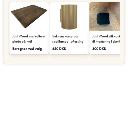
Just Wood mørkolieret
Sekvens væg- og
Just Wood stikkontakt
plade på mål
spejllampe - Messing
til montering i skuffe
eller skab - Sort
Beregnes ved valg
650 DKK
300 DKK