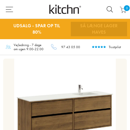
0
UDSALG - SPAR OP TIL
SÅ LÆNGE LAGER
80%
HAVES
Vejledning - 7 dage
97 43 05 00
Trustpilot
om ugen 9.00-22.00