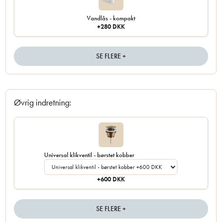
Vandlås - kompakt
+280 DKK
SE FLERE +
Øvrig indretning:
Universal klikventil - børstet kobber
+600 DKK
SE FLERE +