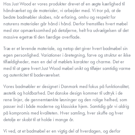
Hos Just Wood er vores produkter drevet af en ægte kærlighed til
håndværket og de materialer, vi arbejder med. Vi tror på, at de
bedste badmøbler skabes, når erfaring, omhu og respekt for
naturens materialer går hånd i hånd. Derfor fremstilles hvert møbel
med stor opmærksomhed på detaljerne, helt fra udvælgelsen af det
massive egetræ til den færdige overflade.
Træ er et levende materiale, og netop det giver hvert badmøbel sin
egen personlighed. Variationer i åretegning, farve og struktur er ikke
tilfældigheder, men en del af møblets karakter og charme. Det er
med til at gøre hvert Just Wood møbel unikt og tilføjer samtidig varme
og autenticitet til badeværelset.
Vores badmøbler er designet i Danmark med fokus på funktionalitet,
æstetik og holdbarhed. Det danske design kommer til udtryk i de
rene linjer, de gennemtænkte løsninger og den rolige helhed, som
passer ind i både moderne og klassiske hjem. Samtidig går vi aldrig
på kompromis med kvaliteten. Hver samling, hver skuffe og hver
detalje er skabt til at holde i mange år.
Vi ved, at et badmøbel er en vigtig del af hverdagen, og derfor