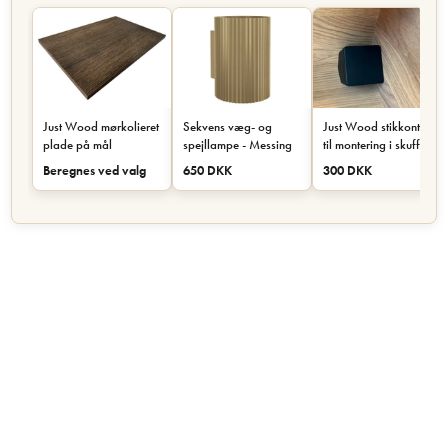
Just Wood mørkolieret
Sekvens væg- og
Just Wood stikkontakt
plade på mål
spejllampe - Messing
til montering i skuffe
eller skab - Sort
Beregnes ved valg
650 DKK
300 DKK