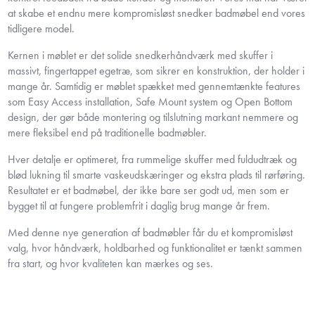
at skabe et endnu mere kompromisløst snedker badmøbel end vores
tidligere model.
Kernen i møblet er det solide snedkerhåndværk med skuffer i
massivt, fingertappet egetræ, som sikrer en konstruktion, der holder i
mange år. Samtidig er møblet spækket med gennemtænkte features
som Easy Access installation, Safe Mount system og Open Bottom
design, der gør både montering og tilslutning markant nemmere og
mere fleksibel end på traditionelle badmøbler.
Hver detalje er optimeret, fra rummelige skuffer med fuldudtræk og
blød lukning til smarte vaskeudskæringer og ekstra plads til rørføring.
Resultatet er et badmøbel, der ikke bare ser godt ud, men som er
bygget til at fungere problemfrit i daglig brug mange år frem.
Med denne nye generation af badmøbler får du et kompromisløst
valg, hvor håndværk, holdbarhed og funktionalitet er tænkt sammen
fra start, og hvor kvaliteten kan mærkes og ses.