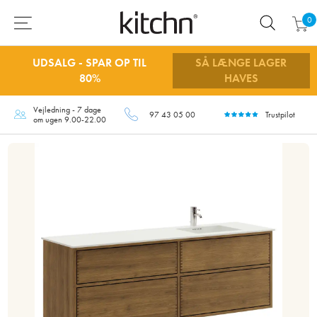
0
UDSALG - SPAR OP TIL
SÅ LÆNGE LAGER
80%
HAVES
Vejledning - 7 dage
97 43 05 00
Trustpilot
om ugen 9.00-22.00