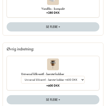
Vandlås - kompakt
+280 DKK
SE FLERE +
Øvrig indretning:
Universal klikventil - børstet kobber
+600 DKK
SE FLERE +