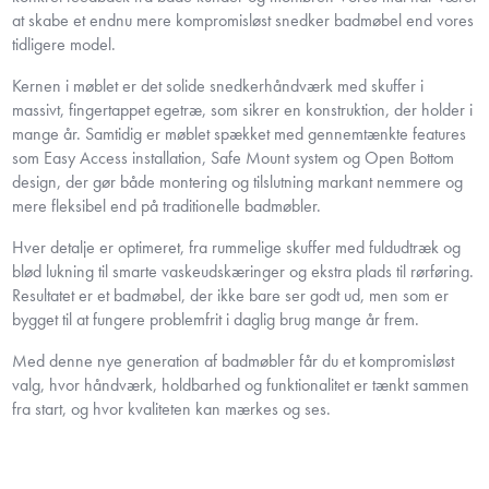
at skabe et endnu mere kompromisløst snedker badmøbel end vores
tidligere model.
Kernen i møblet er det solide snedkerhåndværk med skuffer i
massivt, fingertappet egetræ, som sikrer en konstruktion, der holder i
mange år. Samtidig er møblet spækket med gennemtænkte features
som Easy Access installation, Safe Mount system og Open Bottom
design, der gør både montering og tilslutning markant nemmere og
mere fleksibel end på traditionelle badmøbler.
Hver detalje er optimeret, fra rummelige skuffer med fuldudtræk og
blød lukning til smarte vaskeudskæringer og ekstra plads til rørføring.
Resultatet er et badmøbel, der ikke bare ser godt ud, men som er
bygget til at fungere problemfrit i daglig brug mange år frem.
Med denne nye generation af badmøbler får du et kompromisløst
valg, hvor håndværk, holdbarhed og funktionalitet er tænkt sammen
fra start, og hvor kvaliteten kan mærkes og ses.