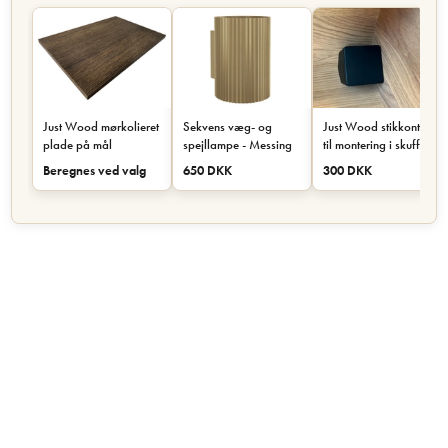
Just Wood mørkolieret
Sekvens væg- og
Just Wood stikkontakt
plade på mål
spejllampe - Messing
til montering i skuffe
eller skab - Sort
Beregnes ved valg
650 DKK
300 DKK