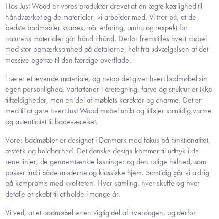
Hos Just Wood er vores produkter drevet af en ægte kærlighed til
håndværket og de materialer, vi arbejder med. Vi tror på, at de
bedste badmøbler skabes, når erfaring, omhu og respekt for
naturens materialer går hånd i hånd. Derfor fremstilles hvert møbel
med stor opmærksomhed på detaljerne, helt fra udvælgelsen af det
massive egetræ til den færdige overflade.
Træ er et levende materiale, og netop det giver hvert badmøbel sin
egen personlighed. Variationer i åretegning, farve og struktur er ikke
tilfældigheder, men en del af møblets karakter og charme. Det er
med til at gøre hvert Just Wood møbel unikt og tilføjer samtidig varme
og autenticitet til badeværelset.
Vores badmøbler er designet i Danmark med fokus på funktionalitet,
æstetik og holdbarhed. Det danske design kommer til udtryk i de
rene linjer, de gennemtænkte løsninger og den rolige helhed, som
passer ind i både moderne og klassiske hjem. Samtidig går vi aldrig
på kompromis med kvaliteten. Hver samling, hver skuffe og hver
detalje er skabt til at holde i mange år.
Vi ved, at et badmøbel er en vigtig del af hverdagen, og derfor