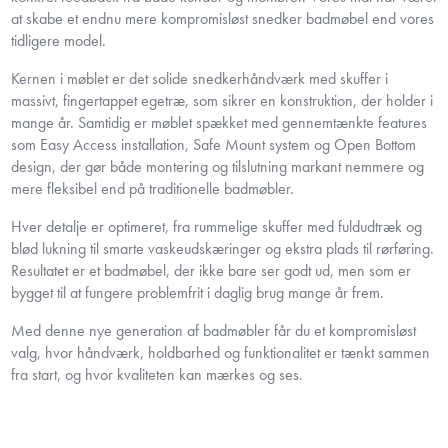
at skabe et endnu mere kompromisløst snedker badmøbel end vores
tidligere model.
Kernen i møblet er det solide snedkerhåndværk med skuffer i
massivt, fingertappet egetræ, som sikrer en konstruktion, der holder i
mange år. Samtidig er møblet spækket med gennemtænkte features
som Easy Access installation, Safe Mount system og Open Bottom
design, der gør både montering og tilslutning markant nemmere og
mere fleksibel end på traditionelle badmøbler.
Hver detalje er optimeret, fra rummelige skuffer med fuldudtræk og
blød lukning til smarte vaskeudskæringer og ekstra plads til rørføring.
Resultatet er et badmøbel, der ikke bare ser godt ud, men som er
bygget til at fungere problemfrit i daglig brug mange år frem.
Med denne nye generation af badmøbler får du et kompromisløst
valg, hvor håndværk, holdbarhed og funktionalitet er tænkt sammen
fra start, og hvor kvaliteten kan mærkes og ses.