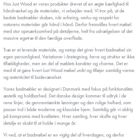
Hos Just Wood er vores produkter drevet af en ægte kærlighed til
håndværket og de materialer, vi arbejder med. Vi tror på, at de
bedste badmøbler skabes, når erfaring, omhu og respekt for
naturens materialer går hånd i hånd. Derfor fremstilles hvert møbel
med stor opmærksomhed på detaljerne, helt fra udvælgelsen af det
massive egetræ til den færdige overflade.
Træ er et levende materiale, og netop det giver hvert badmøbel sin
egen personlighed. Variationer i åretegning, farve og struktur er ikke
tilfældigheder, men en del af møblets karakter og charme. Det er
med til at gøre hvert Just Wood møbel unikt og tilføjer samtidig varme
og autenticitet til badeværelset.
Vores badmøbler er designet i Danmark med fokus på funktionalitet,
æstetik og holdbarhed. Det danske design kommer til udtryk i de
rene linjer, de gennemtænkte løsninger og den rolige helhed, som
passer ind i både moderne og klassiske hjem. Samtidig går vi aldrig
på kompromis med kvaliteten. Hver samling, hver skuffe og hver
detalje er skabt til at holde i mange år.
Vi ved, at et badmøbel er en vigtig del af hverdagen, og derfor