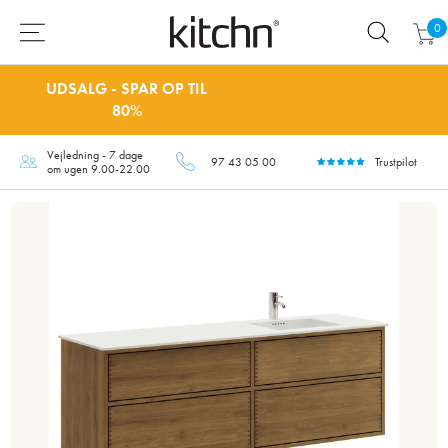
0
UDSALG - SPAR OP TIL
SÅ LÆNGE LAGER
80%
HAVES
Vejledning - 7 dage
97 43 05 00
Trustpilot
om ugen 9.00-22.00