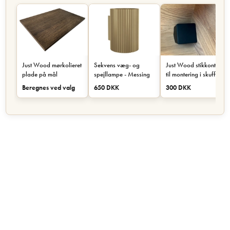
Just Wood mørkolieret
Sekvens væg- og
Just Wood stikkontakt
plade på mål
spejllampe - Messing
til montering i skuffe
eller skab - Sort
Beregnes ved valg
650 DKK
300 DKK