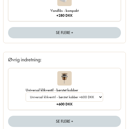
Vandlås - kompakt
+280 DKK
SE FLERE +
Øvrig indretning:
Universal klikventil - børstet kobber
+600 DKK
SE FLERE +