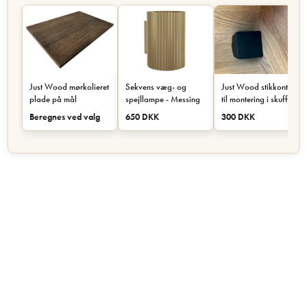
Just Wood mørkolieret
Sekvens væg- og
Just Wood stikkontakt
plade på mål
spejllampe - Messing
til montering i skuffe
eller skab - Sort
Beregnes ved valg
650 DKK
300 DKK