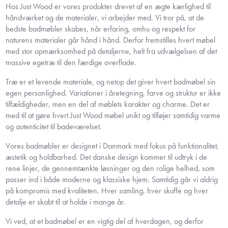
Hos Just Wood er vores produkter drevet af en ægte kærlighed til
håndværket og de materialer, vi arbejder med. Vi tror på, at de
bedste badmøbler skabes, når erfaring, omhu og respekt for
naturens materialer går hånd i hånd. Derfor fremstilles hvert møbel
med stor opmærksomhed på detaljerne, helt fra udvælgelsen af det
massive egetræ til den færdige overflade.
Træ er et levende materiale, og netop det giver hvert badmøbel sin
egen personlighed. Variationer i åretegning, farve og struktur er ikke
tilfældigheder, men en del af møblets karakter og charme. Det er
med til at gøre hvert Just Wood møbel unikt og tilføjer samtidig varme
og autenticitet til badeværelset.
Vores badmøbler er designet i Danmark med fokus på funktionalitet,
æstetik og holdbarhed. Det danske design kommer til udtryk i de
rene linjer, de gennemtænkte løsninger og den rolige helhed, som
passer ind i både moderne og klassiske hjem. Samtidig går vi aldrig
på kompromis med kvaliteten. Hver samling, hver skuffe og hver
detalje er skabt til at holde i mange år.
Vi ved, at et badmøbel er en vigtig del af hverdagen, og derfor