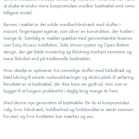
at skabe et endnu mere kompromisløst snedker badmøbel end vores
tidligere model.
Kernen i møblet er det solide snedkerhåndværk med skuffer i
massivt, fingertappet egetræ, som sikrer en konstruktion, der holder i
mange år. Samtidig er møblet spækket med gennemtænkte features
som Easy Access installation, Safe Mount system og Open Bottom
design, der gør både montering og tilslutning markant nemmere og
mere fleksibel end på traditionelle badmøbler.
Hver detalje er optimeret, fra rummelige skuffer med fuldudtræk og
blød lukning til smarte vaskeudskæringer og ekstra plads til rørføring.
Resultatet er et badmøbel, der ikke bare ser godt ud, men som er
bygget til at fungere problemfrit i daglig brug mange år frem.
Med denne nye generation af badmøbler får du et kompromisløst
valg, hvor håndværk, holdbarhed og funktionalitet er tænkt sammen
fra start, og hvor kvaliteten kan mærkes og ses.