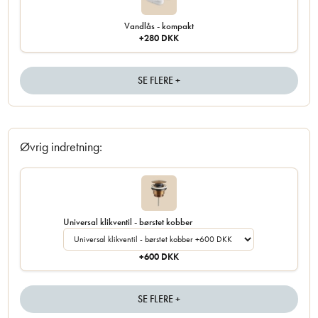
Vandlås - kompakt
+280 DKK
SE FLERE +
Øvrig indretning:
Universal klikventil - børstet kobber
+600 DKK
SE FLERE +