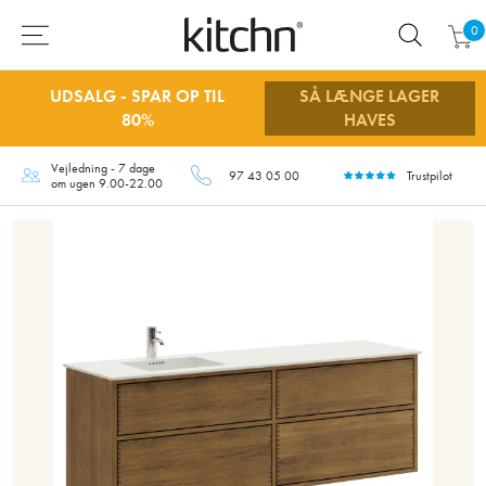
0
UDSALG - SPAR OP TIL
SÅ LÆNGE LAGER
80%
HAVES
Vejledning - 7 dage
97 43 05 00
Trustpilot
om ugen 9.00-22.00