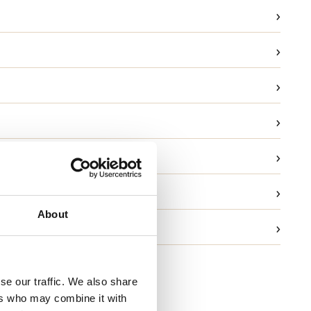
›
›
›
›
›
ask
›
g
About
›
ld og garanti
se our traffic. We also share
ers who may combine it with