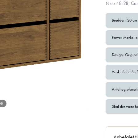
Nice 48-28, Cen
Bredde:
120 cm
Farve:
Mørkolie
Design:
Origina
Vask:
Solid Sur
Antal og placeri
Skal der være h
Anbefalet t