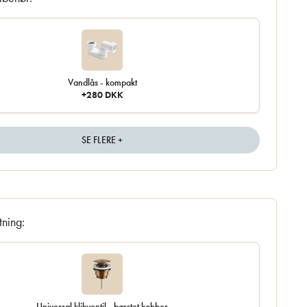
Vandlås - kompakt
+280 DKK
SE FLERE +
tning:
Universal klikventil - børstet kobber