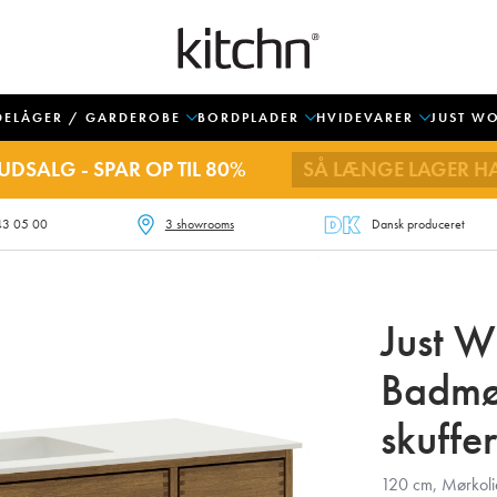
DELÅGER / GARDEROBE
BORDPLADER
HVIDEVARER
JUST W
UDSALG - SPAR OP TIL 80%
SÅ LÆNGE LAGER H
43 05 00
3 showrooms
Dansk produceret
Just 
Badmø
skuffer
120 cm, Mørkolie