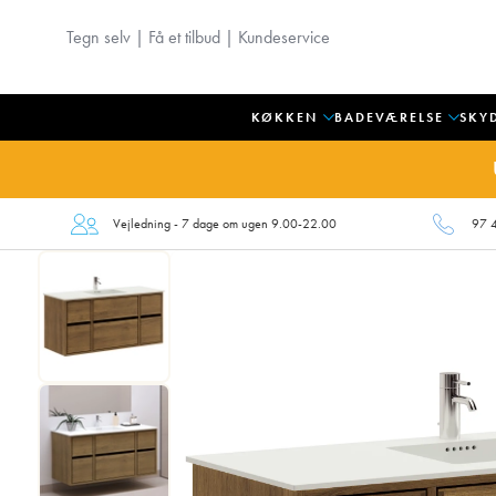
Tegn selv
|
Få et tilbud
|
Kundeservice
KØKKEN
BADEVÆRELSE
SKY
Vejledning - 7 dage om ugen 9.00-22.00
97 