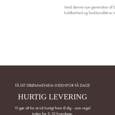
Med denne nye generation af ba
holdbarhed og funktionalitet er
FÅ DIT DRØMMEHJEM INDENFOR FÅ DAGE
HURTIG LEVERING
Vi gør alt for at nå hurtigt frem til dig - som regel
inden for 5-10 hverdage.