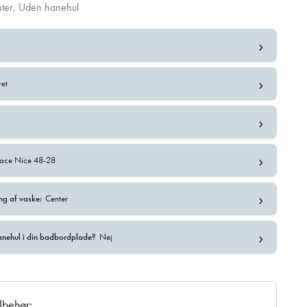
ter, Uden hanehul
›
›
ret
›
l
›
face Nice 48-28
›
ng af vaske:
Center
›
anehul i din badbordplade?
Nej
ilbehør: