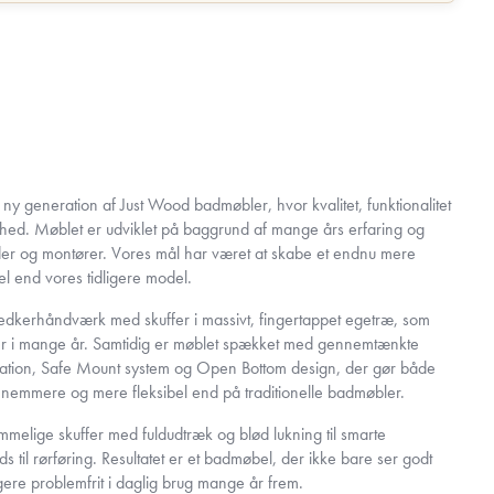
 generation af Just Wood badmøbler, hvor kvalitet, funktionalitet
nhed. Møblet er udviklet på baggrund af mange års erfaring og
er og montører. Vores mål har været at skabe et endnu mere
 end vores tidligere model.
nedkerhåndværk med skuffer i massivt, fingertappet egetræ, som
lder i mange år. Samtidig er møblet spækket med gennemtænkte
llation, Safe Mount system og Open Bottom design, der gør både
t nemmere og mere fleksibel end på traditionelle badmøbler.
ummelige skuffer med fuldudtræk og blød lukning til smarte
 til rørføring. Resultatet er et badmøbel, der ikke bare ser godt
gere problemfrit i daglig brug mange år frem.