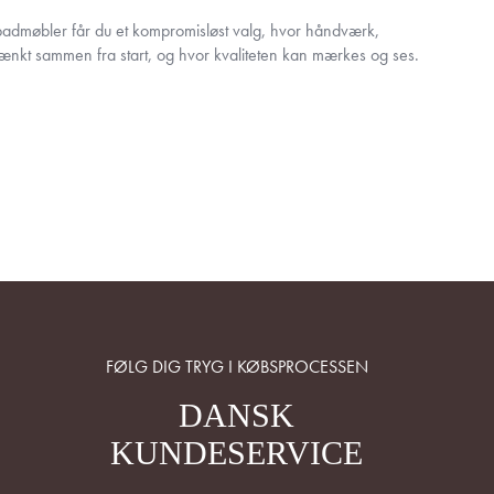
dmøbler får du et kompromisløst valg, hvor håndværk,
 tænkt sammen fra start, og hvor kvaliteten kan mærkes og ses.
FØLG DIG TRYG I KØBSPROCESSEN
DANSK
KUNDESERVICE