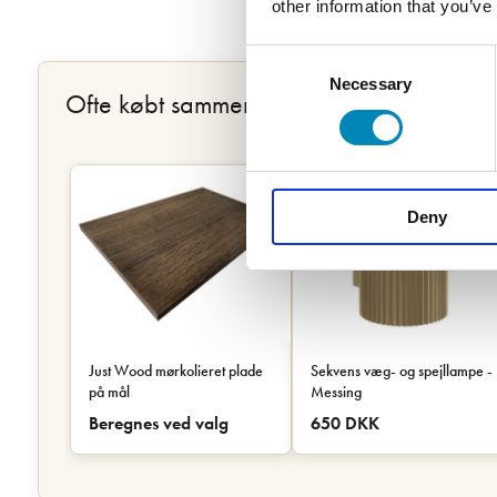
other information that you’ve
Consent
Necessary
Selection
Ofte købt sammen
Deny
Just Wood mørkolieret plade
Sekvens væg- og spejllampe -
på mål
Messing
Beregnes ved valg
650 DKK