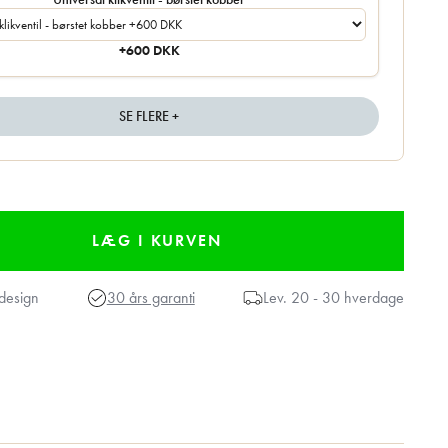
+600 DKK
SE FLERE +
design
30 års garanti
Lev.
20 - 30 hverdage