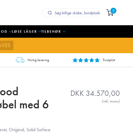
0
OOD
LØSE LÅGER
TILBEHØR
AVES
Hurtig levering
Trustpilot
Wood
DKK
34.570,00
bel med 6
(inkl. moms)
ret, Original, Solid Surface