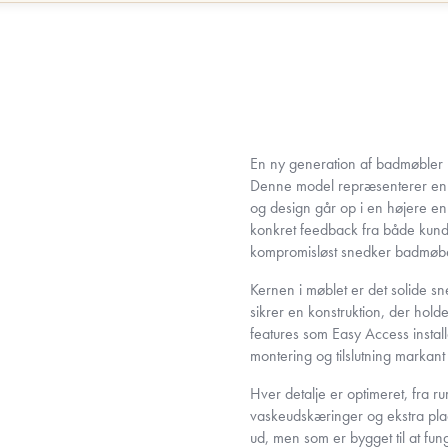
En ny generation af badmøbler
Denne model repræsenterer en ny
og design går op i en højere e
konkret feedback fra både kund
kompromisløst snedker badmøbel
Kernen i møblet er det solide s
sikrer en konstruktion, der ho
features som Easy Access insta
montering og tilslutning markan
Hver detalje er optimeret, fra r
vaskeudskæringer og ekstra plads
ud, men som er bygget til at fun