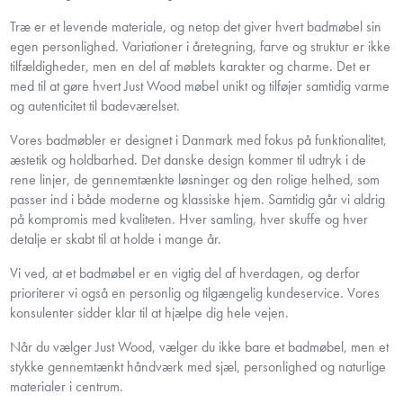
Træ er et levende materiale, og netop det giver hvert badmøbel sin
egen personlighed. Variationer i åretegning, farve og struktur er ikke
tilfældigheder, men en del af møblets karakter og charme. Det er
med til at gøre hvert Just Wood møbel unikt og tilføjer samtidig varme
og autenticitet til badeværelset.
Vores badmøbler er designet i Danmark med fokus på funktionalitet,
æstetik og holdbarhed. Det danske design kommer til udtryk i de
rene linjer, de gennemtænkte løsninger og den rolige helhed, som
passer ind i både moderne og klassiske hjem. Samtidig går vi aldrig
på kompromis med kvaliteten. Hver samling, hver skuffe og hver
detalje er skabt til at holde i mange år.
Vi ved, at et badmøbel er en vigtig del af hverdagen, og derfor
prioriterer vi også en personlig og tilgængelig kundeservice. Vores
konsulenter sidder klar til at hjælpe dig hele vejen.
Når du vælger Just Wood, vælger du ikke bare et badmøbel, men et
stykke gennemtænkt håndværk med sjæl, personlighed og naturlige
materialer i centrum.