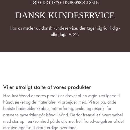
FØLG DIG TRYG I KØBSPROCESSEN
DANSK KUNDESERVICE
Hos os møder du dansk kundeservice, der tager sig tid til dig -
alle dage 9-22.
Vi er utroligt stolte af vores produkter
Hos Just Wood er vores produkter drevet af en ægte kærlighed til
håndværket og de materialer, vi arbejder med. Vi tror på, at de
bedste badmøbler skabes, når erfaring, omhu og respekt for
naturens materialer går hånd i hånd. Derfor fremstilles hvert møbel
med stor opmærksomhed på detaljerne, helt fra udvælgelsen af det
massive egetræ til den færdige overflade.