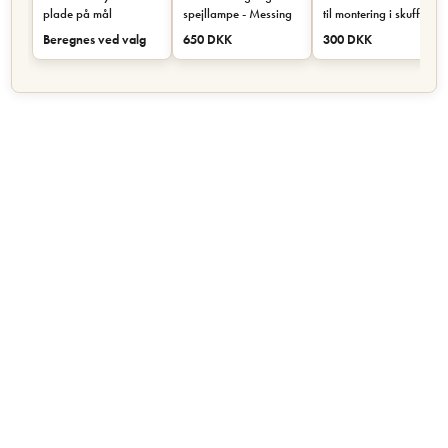
plade på mål
spejllampe - Messing
til montering i skuffe
eller skab - Sort
Beregnes ved valg
650 DKK
300 DKK