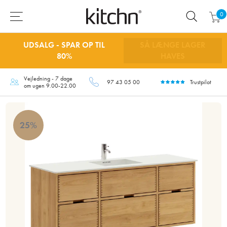
0
UDSALG - SPAR OP TIL
SÅ LÆNGE LAGER
80%
HAVES
Vejledning - 7 dage
97 43 05 00
Trustpilot
om ugen 9.00-22.00
25%