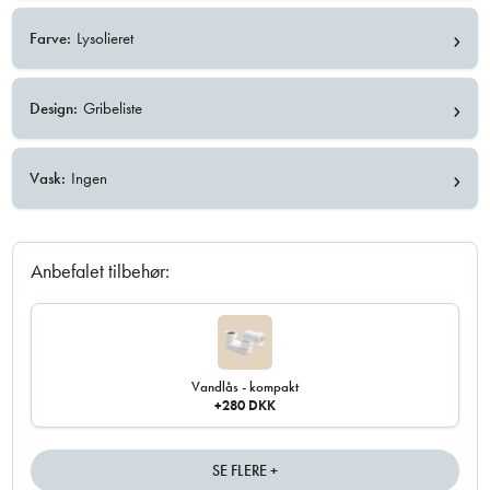
›
Farve:
Lysolieret
›
Design:
Gribeliste
›
Vask:
Ingen
Anbefalet tilbehør:
Vandlås - kompakt
+280 DKK
SE FLERE +