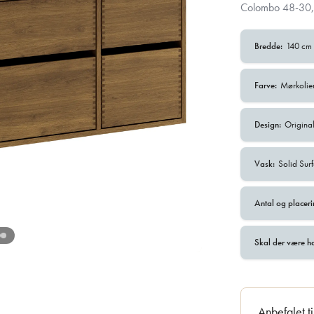
Colombo 48-30,
Bredde:
140 cm
Farve:
Mørkolie
Design:
Origina
Vask:
Solid Su
Antal og placeri
Skal der være h
Anbefalet t