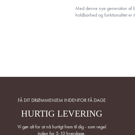
Med denne nye generation af ba
holdbarhed og funktionalitet er
FÅ DIT DRØMMEHJEM INDENFOR FÅ DAGE
HURTIG LEVERING
Vi gør alt for at nå hurtigt frem til dig - som regel
inden for 5-10 hverdage.