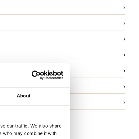
›
›
›
›
›
ask
›
g
About
›
ld og garanti
se our traffic. We also share
ers who may combine it with