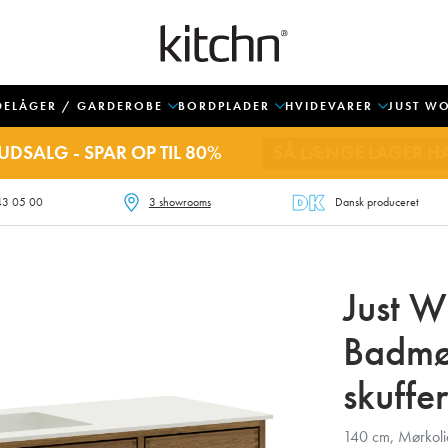
DELÅGER / GARDEROBE
BORDPLADER
HVIDEVARER
JUST W
UDSALG - SPAR OP TIL 80%
SÅ LÆNGE LAGER H
43 05 00
3 showrooms
Dansk produceret
Just 
Badmø
skuffer
140 cm, Mørkolie