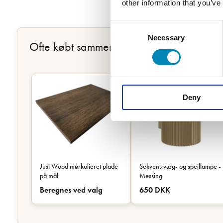
other information that you’ve
Consent
Necessary
Selection
Ofte købt sammen
Deny
Just Wood mørkolieret plade
Sekvens væg- og spejllampe -
på mål
Messing
Beregnes ved valg
650 DKK