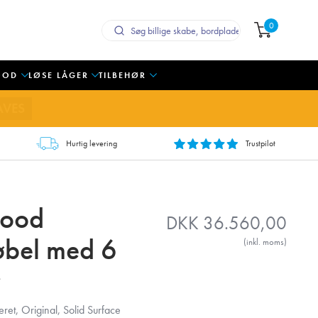
0
OOD
LØSE LÅGER
TILBEHØR
AVES
Hurtig levering
Trustpilot
Wood
DKK
36.560,00
bel med 6
(inkl. moms)
ret, Original, Solid Surface