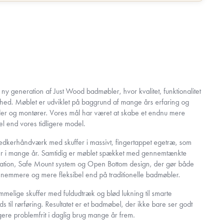
 generation af Just Wood badmøbler, hvor kvalitet, funktionalitet
nhed. Møblet er udviklet på baggrund af mange års erfaring og
er og montører. Vores mål har været at skabe et endnu mere
 end vores tidligere model.
nedkerhåndværk med skuffer i massivt, fingertappet egetræ, som
lder i mange år. Samtidig er møblet spækket med gennemtænkte
llation, Safe Mount system og Open Bottom design, der gør både
t nemmere og mere fleksibel end på traditionelle badmøbler.
ummelige skuffer med fuldudtræk og blød lukning til smarte
 til rørføring. Resultatet er et badmøbel, der ikke bare ser godt
gere problemfrit i daglig brug mange år frem.