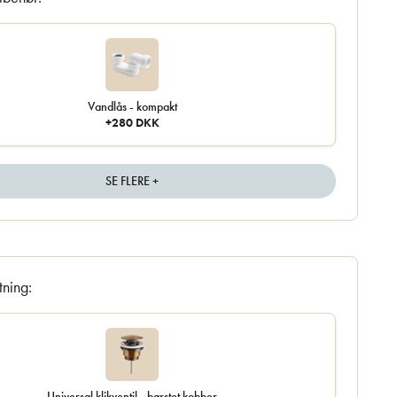
Vandlås - kompakt
+280 DKK
SE FLERE +
tning:
Universal klikventil - børstet kobber