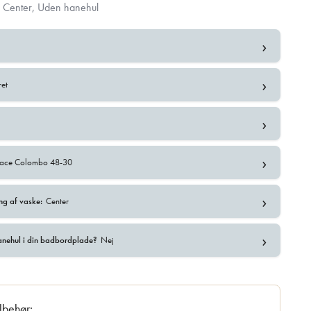
 Center, Uden hanehul
›
›
ret
›
l
›
rface Colombo 48-30
›
ng af vaske:
Center
›
anehul i din badbordplade?
Nej
ilbehør: