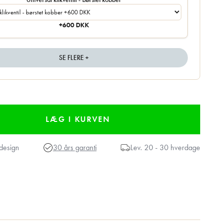
+600 DKK
SE FLERE +
design
30 års garanti
Lev.
20 - 30 hverdage