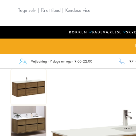
Tegn selv
|
Få et tilbud
|
Kundeservice
KØKKEN
BADEVÆRELSE
SKY
Vejledning - 7 dage om ugen 9.00-22.00
97 