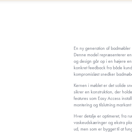
En ny generation af badmøbler
Denne model repræsenterer en ny
og design går op i en højere e
konkret feedback fra både kund
kompromisløst snedker badmøbel
Kernen i møblet er det solide s
sikrer en konstruktion, der ho
features som Easy Access insta
montering og tilslutning markan
Hver detalje er optimeret, fra r
vaskeudskæringer og ekstra plads
ud, men som er bygget til at fun