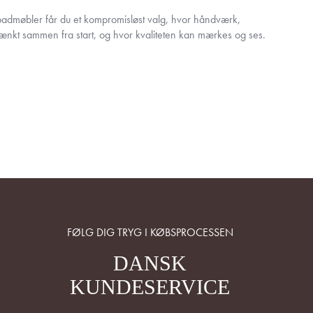
dmøbler får du et kompromisløst valg, hvor håndværk,
 tænkt sammen fra start, og hvor kvaliteten kan mærkes og ses.
FØLG DIG TRYG I KØBSPROCESSEN
DANSK
KUNDESERVICE