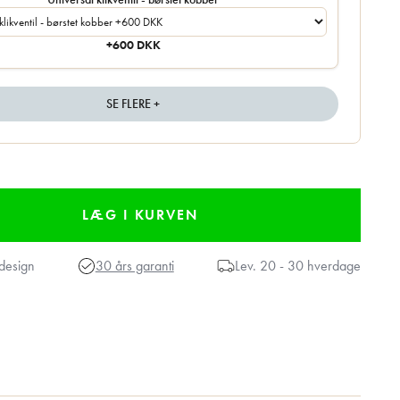
+600 DKK
SE FLERE +
design
30 års garanti
Lev.
20 - 30 hverdage