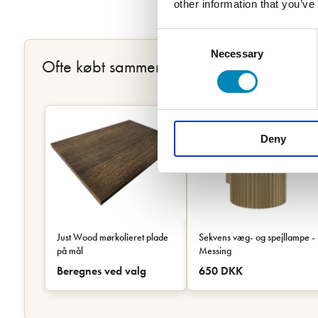
other information that you’ve
Consent
Necessary
Selection
Ofte købt sammen
Deny
Just Wood mørkolieret plade
Sekvens væg- og spejllampe -
på mål
Messing
Beregnes ved valg
650 DKK