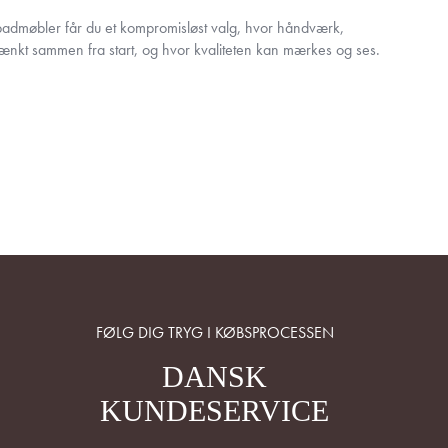
dmøbler får du et kompromisløst valg, hvor håndværk,
 tænkt sammen fra start, og hvor kvaliteten kan mærkes og ses.
FØLG DIG TRYG I KØBSPROCESSEN
DANSK
KUNDESERVICE