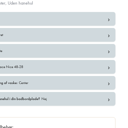
ter, Uden hanehul
›
›
ret
›
te
›
face Nice 48-28
›
ng af vaske:
Center
›
anehul i din badbordplade?
Nej
ilbehør: