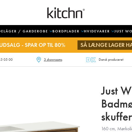
DELÅGER / GARDEROBE
BORDPLADER
HVIDEVARER
JUST W
UDSALG - SPAR OP TIL 80%
SÅ LÆNGE LAGER H
43 05 00
3 showrooms
Dansk produceret
Just 
Badmø
skuffer
160 cm, Mørkolier