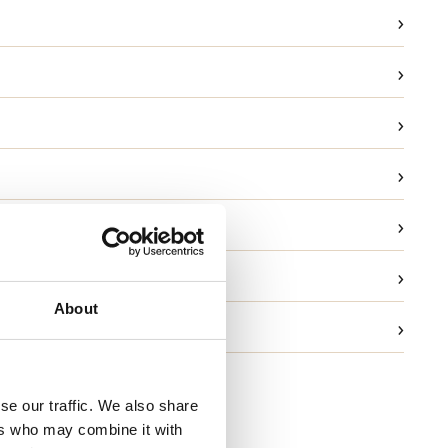
›
›
›
›
›
ask
›
g
About
›
ld og garanti
se our traffic. We also share
ers who may combine it with