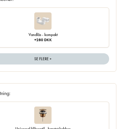
Vandlås - kompakt
+280 DKK
SE FLERE +
tning:
Universal klikventil - børstet kobber