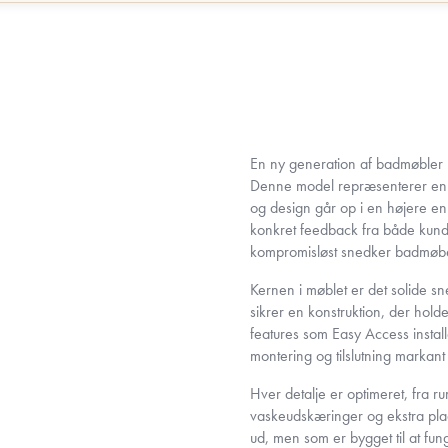
En ny generation af badmøbler
Denne model repræsenterer en ny
og design går op i en højere e
konkret feedback fra både kund
kompromisløst snedker badmøbel
Kernen i møblet er det solide s
sikrer en konstruktion, der ho
features som Easy Access insta
montering og tilslutning markan
Hver detalje er optimeret, fra r
vaskeudskæringer og ekstra plads
ud, men som er bygget til at fun