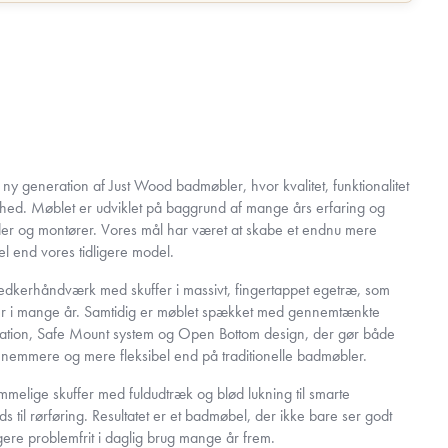
 generation af Just Wood badmøbler, hvor kvalitet, funktionalitet
nhed. Møblet er udviklet på baggrund af mange års erfaring og
er og montører. Vores mål har været at skabe et endnu mere
 end vores tidligere model.
nedkerhåndværk med skuffer i massivt, fingertappet egetræ, som
lder i mange år. Samtidig er møblet spækket med gennemtænkte
llation, Safe Mount system og Open Bottom design, der gør både
t nemmere og mere fleksibel end på traditionelle badmøbler.
ummelige skuffer med fuldudtræk og blød lukning til smarte
 til rørføring. Resultatet er et badmøbel, der ikke bare ser godt
gere problemfrit i daglig brug mange år frem.