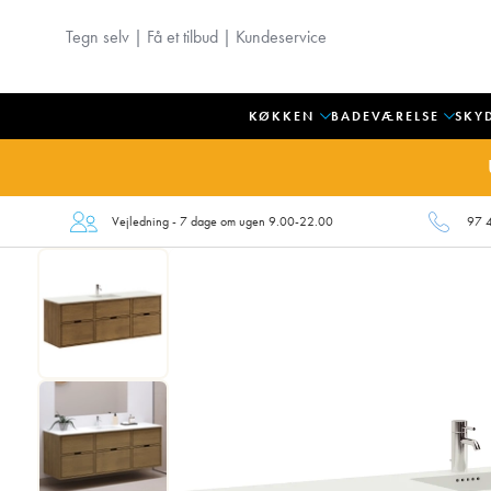
Tegn selv
|
Få et tilbud
|
Kundeservice
KØKKEN
BADEVÆRELSE
SKY
Vejledning - 7 dage om ugen 9.00-22.00
97 