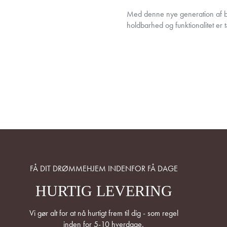
Med denne nye generation af ba
holdbarhed og funktionalitet er
FÅ DIT DRØMMEHJEM INDENFOR FÅ DAGE
HURTIG LEVERING
Vi gør alt for at nå hurtigt frem til dig - som regel
inden for 5-10 hverdage.