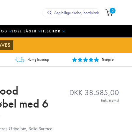
0
OOD
LØSE LÅGER
TILBEHØR
AVES
Hurtig levering
Trustpilot
Wood
DKK
38.585,00
bel med 6
(inkl. moms)
et, Gribeliste, Solid Surface