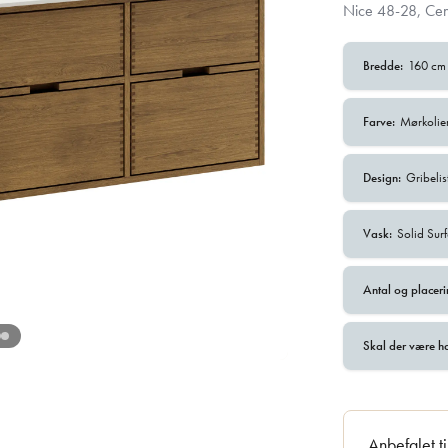
Nice 48-28, Cen
Bredde:
160 cm
Farve:
Mørkolie
Design:
Gribelis
Vask:
Solid Sur
Antal og placeri
Skal der være h
Anbefalet t