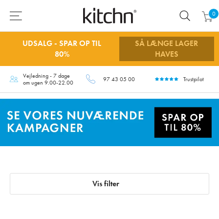
0
UDSALG - SPAR OP TIL
SÅ LÆNGE LAGER
80%
HAVES
Vejledning - 7 dage
97 43 05 00
Trustpilot
om ugen 9.00-22.00
Vis filter