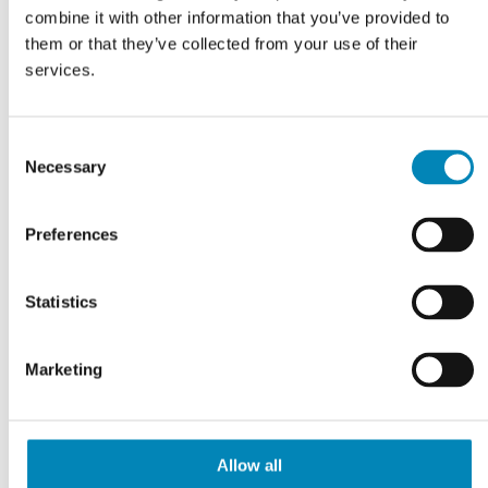
combine it with other information that you’ve provided to
them or that they’ve collected from your use of their
services.
Consent
Gavl. H:704 B:16 D:600
Gavl. H:704 B:16 D:600
Necessary
Selection
463,10
DKK
163,90
DKK
Preferences
LÆS MERE
LÆS MERE
På fjernlager
På fjernlager
Statistics
Marketing
Allow all