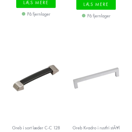
LÆS MERE
LÆS MERE
På fjernlager
På fjernlager
Greb i sort læder C-C 128
Greb Kvadro i rustfri stÃ¥l