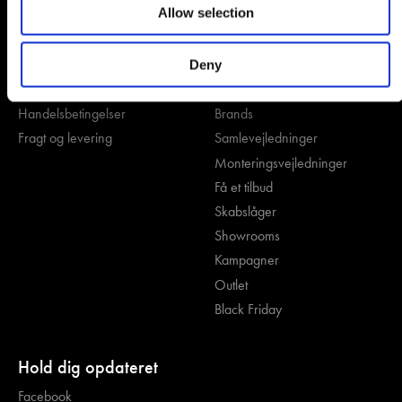
Allow selection
Hjælp & Support
Genveje
Kontakt os
Om Kitchn
Deny
Kundeservice
Book et møde
Handelsbetingelser
Brands
Fragt og levering
Samlevejledninger
Monteringsvejledninger
Få et tilbud
Skabslåger
Showrooms
Kampagner
Outlet
Black Friday
Hold dig opdateret
Facebook