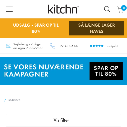
0
UDSALG - SPAR OP TIL
SÅ LÆNGE LAGER
80%
HAVES
Vejledning - 7 dage
97 43 05 00
Trustpilot
om ugen 9.00-22.00
undefined
Vis filter