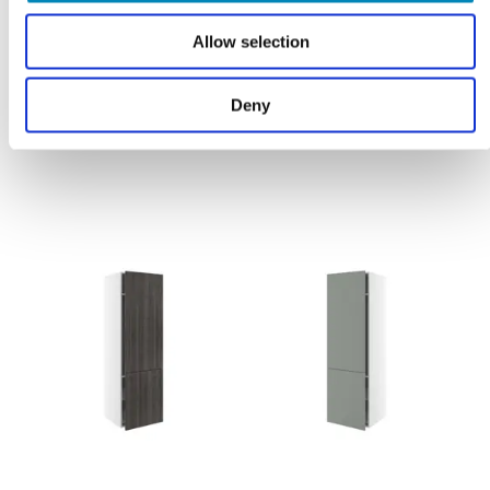
todelt låge
todelt låge
3.597,00
DKK
3.807,10
DKK
Allow selection
LÆS MERE
LÆS MERE
Deny
På fjernlager
På fjernlager