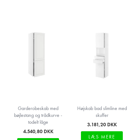
Garderobeskab med
Højskab bad slimline med
bøjlestang og trådkurve -
skuffer
todelt låge
3.181,20
DKK
4.540,80
DKK
LÆS MERE