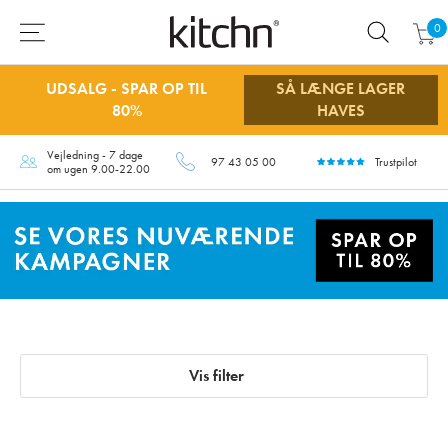
0
UDSALG - SPAR OP TIL
SÅ LÆNGE LAGER
80%
HAVES
Vejledning - 7 dage
97 43 05 00
Trustpilot
om ugen 9.00-22.00
Vis filter