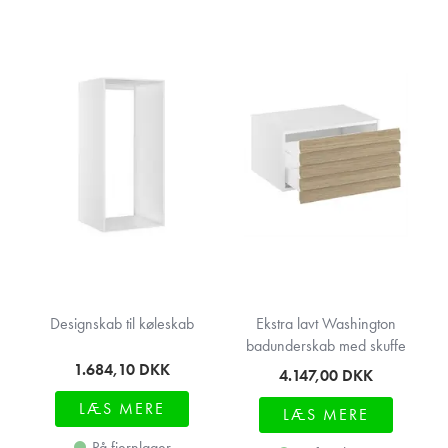
Designskab til køleskab
Ekstra lavt Washington
badunderskab med skuffe
1.684,10
DKK
4.147,00
DKK
LÆS MERE
LÆS MERE
På fjernlager