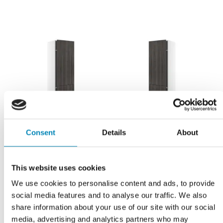
Consent
Details
About
Garderobeskab med
Garderobeskab med
This website uses cookies
bøjlestang og trådkurve -
bøjlestang og trådkurve -
todelt låge
todelt låge
We use cookies to personalise content and ads, to provide
social media features and to analyse our traffic. We also
3.388,00
DKK
3.597,00
DKK
share information about your use of our site with our social
LÆS MERE
LÆS MERE
media, advertising and analytics partners who may