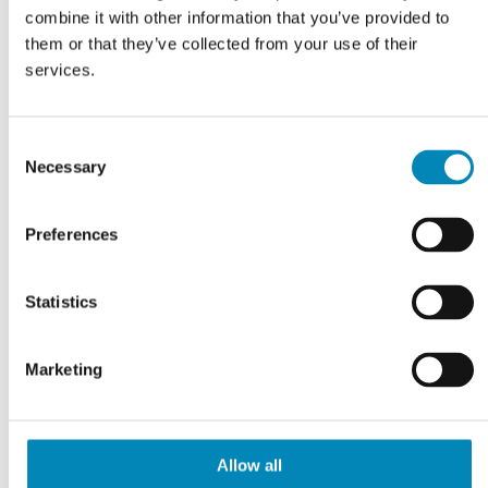
combine it with other information that you’ve provided to
På fjernlager
På fjernlager
them or that they’ve collected from your use of their
services.
Consent
Necessary
Selection
Preferences
Statistics
Marketing
Garderobeskab med
Garderobeskab med
bøjlestang og trådkurve -
bøjlestang og trådkurve -
Allow all