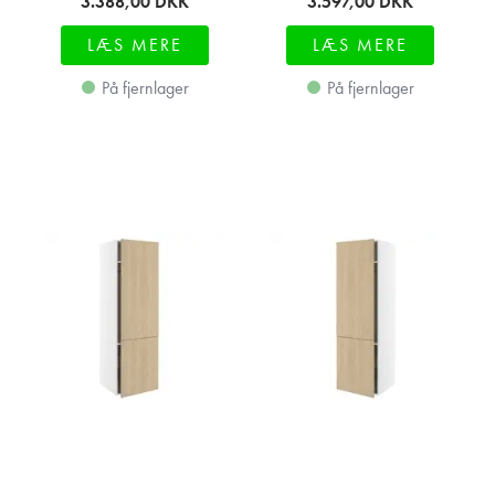
3.388,00
DKK
3.597,00
DKK
LÆS MERE
LÆS MERE
På fjernlager
På fjernlager