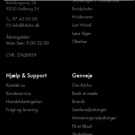
Skydelåger / Garderobe
Karlskogavej 5B
Bordplader
9200 Aalborg SV
Hvidevarer
97 43 05 00
Just Wood
info@kitchn.dk
Løse låger
Åbningstider:
Tilbehør
Man-Søn: 9.00-22.00
CVR: 27428959
Hjælp & Support
Genveje
Kontakt os
Om Kitchn
Kundeservice
Book et møde
Handelsbetingelser
Brands
Fragt og levering
Samlevejledninger
Monteringsvejledninger
Få et tilbud
Skabslåger