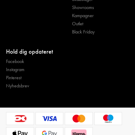
Showrooms
Kampagner
Outlet
Black Friday
Hold dig opdateret
Facebook
Instagram
Pinterest
Nyhedsbrev