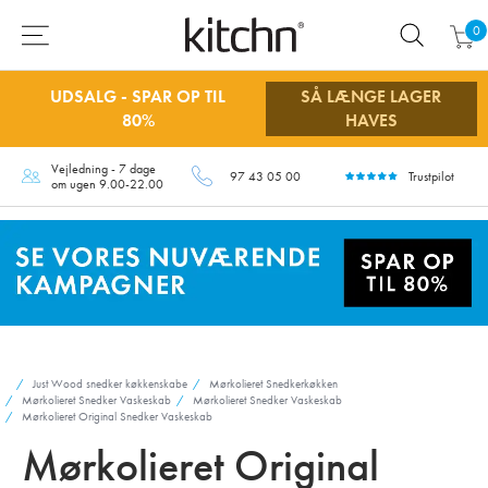
0
UDSALG - SPAR OP TIL
SÅ LÆNGE LAGER
80%
HAVES
Vejledning - 7 dage
97 43 05 00
Trustpilot
om ugen 9.00-22.00
Just Wood snedker køkkenskabe
Mørkolieret Snedkerkøkken
Mørkolieret Snedker Vaskeskab
Mørkolieret Snedker Vaskeskab
Mørkolieret Original Snedker Vaskeskab
Mørkolieret Original