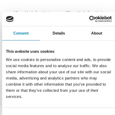
60 cm Mørkolieret Just
80 cm Mørkolieret Just
Wood Original Vaskeskab
Wood Original Vaskeskab
60 cm i dybden
60 cm i dybden
15.676,00
DKK
17.555,00
DKK
Consent
Details
About
LÆS MERE
LÆS MERE
På fjernlager
På fjernlager
This website uses cookies
We use cookies to personalise content and ads, to provide
social media features and to analyse our traffic. We also
share information about your use of our site with our social
media, advertising and analytics partners who may
combine it with other information that you’ve provided to
them or that they’ve collected from your use of their
services.
Consent