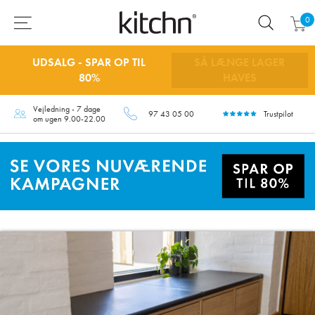
0
UDSALG - SPAR OP TIL
SÅ LÆNGE LAGER
80%
HAVES
Vejledning - 7 dage
97 43 05 00
Trustpilot
om ugen 9.00-22.00