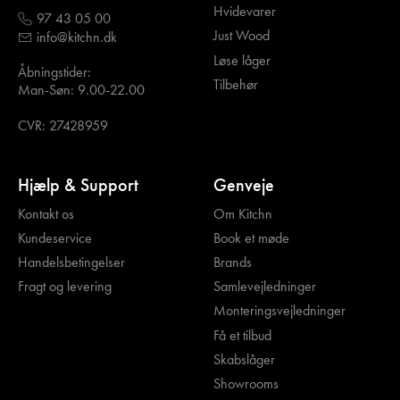
Hvidevarer
97 43 05 00
Just Wood
info@kitchn.dk
Løse låger
Åbningstider:
Tilbehør
Man-Søn: 9.00-22.00
CVR: 27428959
Hjælp & Support
Genveje
Kontakt os
Om Kitchn
Kundeservice
Book et møde
Handelsbetingelser
Brands
Fragt og levering
Samlevejledninger
Monteringsvejledninger
Få et tilbud
Skabslåger
Showrooms