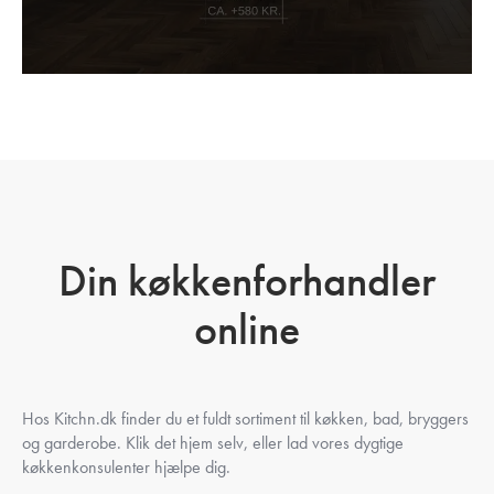
Din køkkenforhandler
online
Hos Kitchn.dk finder du et fuldt sortiment til køkken, bad, bryggers
og garderobe. Klik det hjem selv, eller lad vores dygtige
køkkenkonsulenter hjælpe dig.