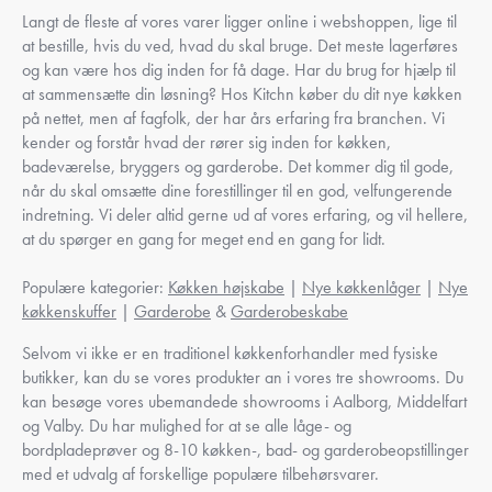
Langt de fleste af vores varer ligger online i webshoppen, lige til
at bestille, hvis du ved, hvad du skal bruge. Det meste lagerføres
og kan være hos dig inden for få dage. Har du brug for hjælp til
at sammensætte din løsning? Hos Kitchn køber du dit nye køkken
på nettet, men af fagfolk, der har års erfaring fra branchen. Vi
kender og forstår hvad der rører sig inden for køkken,
badeværelse, bryggers og garderobe. Det kommer dig til gode,
når du skal omsætte dine forestillinger til en god, velfungerende
indretning. Vi deler altid gerne ud af vores erfaring, og vil hellere,
at du spørger en gang for meget end en gang for lidt.
Populære kategorier:
Køkken højskabe
|
Nye køkkenlåger
|
Nye
køkkenskuffer
|
Garderobe
&
Garderobeskabe
Selvom vi ikke er en traditionel køkkenforhandler med fysiske
butikker, kan du se vores produkter an i vores tre showrooms. Du
kan besøge vores ubemandede showrooms i Aalborg, Middelfart
og Valby. Du har mulighed for at se alle låge- og
bordpladeprøver og 8-10 køkken-, bad- og garderobeopstillinger
med et udvalg af forskellige populære tilbehørsvarer.