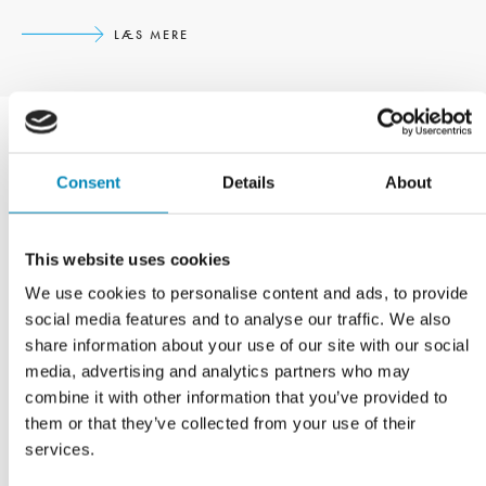
LÆS MERE
Consent
Details
About
This website uses cookies
VI TILBYDER DIG
We use cookies to personalise content and ads, to provide
Professionel rådgivning
social media features and to analyse our traffic. We also
share information about your use of our site with our social
Hos Kitchn kan vi tilbyde rådgivning på dine præmisser
media, advertising and analytics partners who may
combine it with other information that you’ve provided to
them or that they’ve collected from your use of their
LÆS MERE
services.