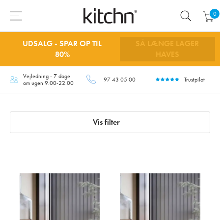
0
UDSALG - SPAR OP TIL
SÅ LÆNGE LAGER
80%
HAVES
Vejledning - 7 dage
97 43 05 00
Trustpilot
om ugen 9.00-22.00
Vis filter