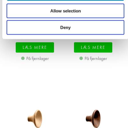
Allow selection
Deny
59,08
DKK
40,29
DKK
LÆS MERE
LÆS MERE
På fjernlager
På fjernlager