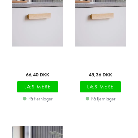
66,40
DKK
45,36
DKK
LÆS MERE
LÆS MERE
På fjernlager
På fjernlager