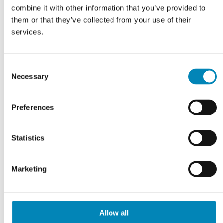
combine it with other information that you’ve provided to
them or that they’ve collected from your use of their
services.
46,33
DKK
67,94
DKK
LÆS MERE
LÆS MERE
Consent
På fjernlager
På fjernlager
Necessary
Selection
Preferences
Statistics
Marketing
Allow all