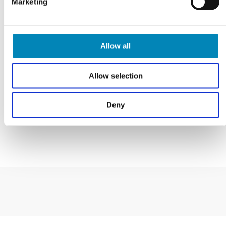
Marketing
Allow all
827,21
DKK
Allow selection
LÆS MERE
Deny
På fjernlager