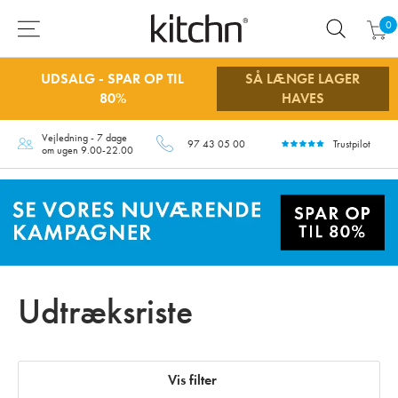
0
UDSALG - SPAR OP TIL
SÅ LÆNGE LAGER
80%
HAVES
Vejledning - 7 dage
97 43 05 00
Trustpilot
om ugen 9.00-22.00
Udtræksriste
Vis filter