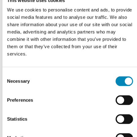
This website uses cookies
We use cookies to personalise content and ads, to provide
social media features and to analyse our traffic. We also
share information about your use of our site with our social
716,85
DKK
773,55
DKK
media, advertising and analytics partners who may
LÆS MERE
LÆS MERE
combine it with other information that you’ve provided to
them or that they’ve collected from your use of their
På fjernlager
På fjernlager
services.
Consent
Necessary
Selection
Preferences
Statistics