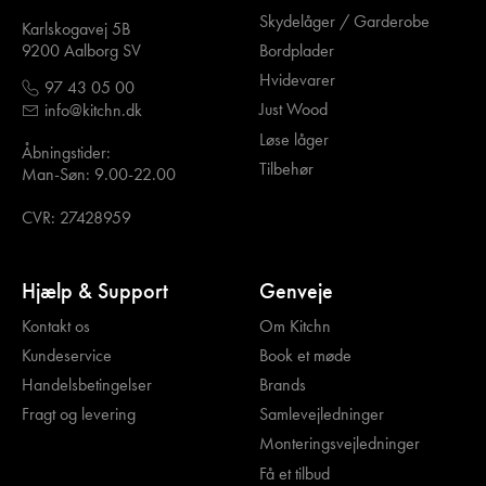
Skydelåger / Garderobe
Karlskogavej 5B
Bordplader
9200 Aalborg SV
Hvidevarer
97 43 05 00
Just Wood
info@kitchn.dk
Løse låger
Åbningstider:
Tilbehør
Man-Søn: 9.00-22.00
CVR: 27428959
Hjælp & Support
Genveje
Kontakt os
Om Kitchn
Kundeservice
Book et møde
Handelsbetingelser
Brands
Fragt og levering
Samlevejledninger
Monteringsvejledninger
Få et tilbud