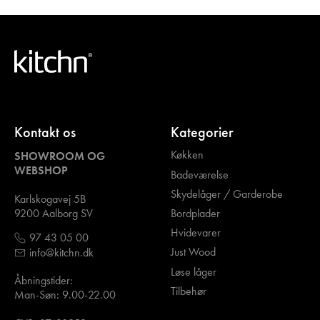
Kontakt os
Kategorier
Køkken
SHOWROOM OG
WEBSHOP
Badeværelse
Skydelåger / Garderobe
Karlskogavej 5B
Bordplader
9200 Aalborg SV
Hvidevarer
97 43 05 00
Just Wood
info@kitchn.dk
Løse låger
Åbningstider:
Tilbehør
Man-Søn: 9.00-22.00