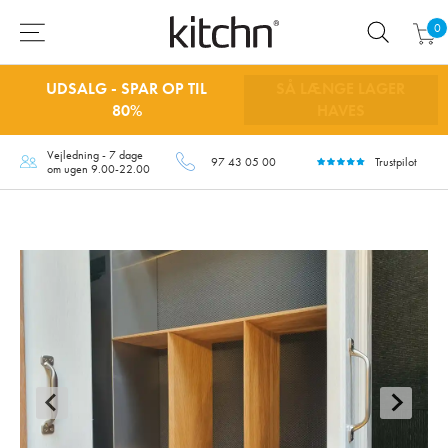
0
UDSALG - SPAR OP TIL
SÅ LÆNGE LAGER
80%
HAVES
Vejledning - 7 dage
97 43 05 00
Trustpilot
om ugen 9.00-22.00