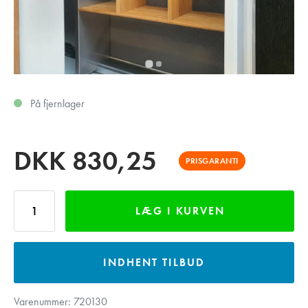
På fjernlager
DKK
830,25
PRISGARANTI
LÆG I KURVEN
INDHENT TILBUD
Varenummer:
720130