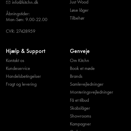
Just Wood
info@kitchn.dk
Løse låger
Åbningstider:
Tilbehør
Man-Søn: 9.00-22.00
CVR: 27428959
Hjælp & Support
Genveje
Kontakt os
Om Kitchn
Kundeservice
Book et møde
Handelsbetingelser
Brands
Fragt og levering
Samlevejledninger
Monteringsvejledninger
Få et tilbud
Skabslåger
Showrooms
Kampagner