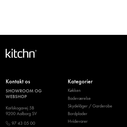
Kontakt os
Kategorier
Køkken
SHOWROOM OG
WEBSHOP
Badeværelse
Skydelåger / Garderobe
Karlskogavej 5B
Bordplader
9200 Aalborg SV
Hvidevarer
97 43 05 00