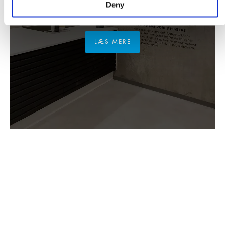
BESØG OS I VORES
Deny
Showroom
LÆS MERE