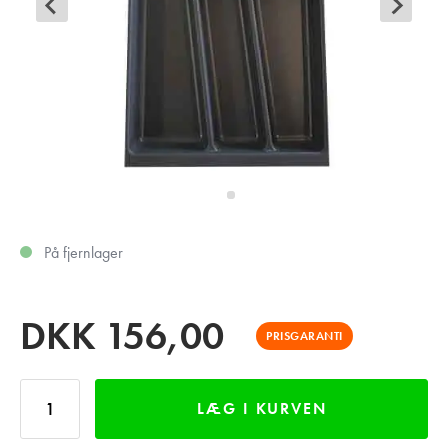
På fjernlager
DKK
156,00
PRISGARANTI
LÆG I KURVEN