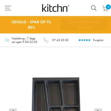
0
UDSALG - SPAR OP TIL
SÅ LÆNGE LAGER
80%
HAVES
Vejledning - 7 dage
97 43 05 00
Trustpilot
om ugen 9.00-22.00