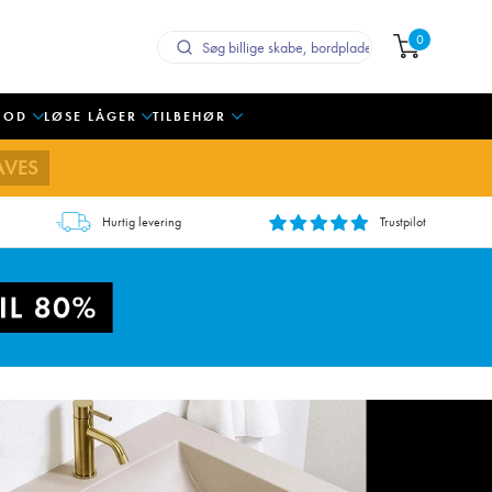
0
OOD
LØSE LÅGER
TILBEHØR
AVES
Hurtig levering
Trustpilot