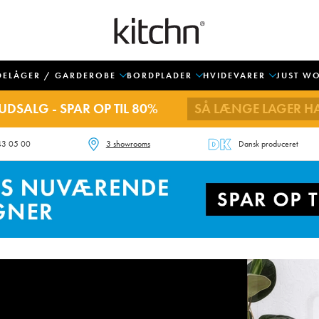
DELÅGER / GARDEROBE
BORDPLADER
HVIDEVARER
JUST W
UDSALG - SPAR OP TIL 80%
SÅ LÆNGE LAGER H
43 05 00
3 showrooms
Dansk produceret