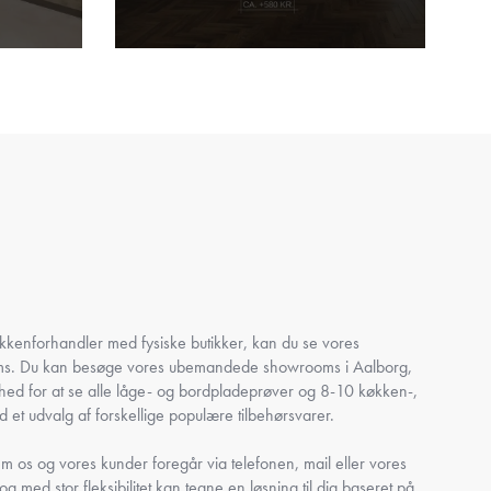
køkkenforhandler med fysiske butikker, kan du se vores
oms. Du kan besøge vores ubemandede showrooms i Aalborg,
ghed for at se alle låge- og bordpladeprøver og 8-10 køkken-,
 et udvalg af forskellige populære tilbehørsvarer.
 os og vores kunder foregår via telefonen, mail eller vores
 og med stor fleksibilitet kan tegne en løsning til dig baseret på