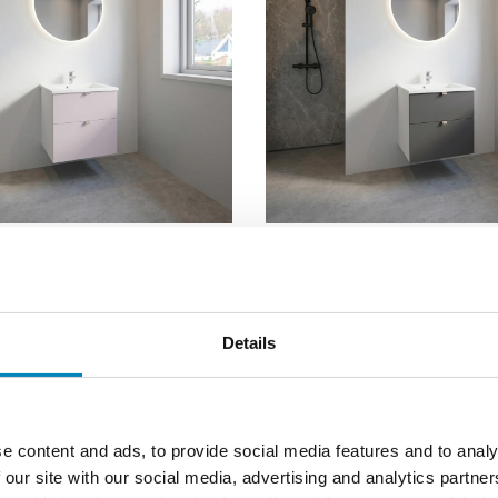
 62 cm fra Kitchn med Phoenix
Badsæt i 62 cm fra Kitchn med 
Cashmere Front
Grå Front
DKK 4.898,44
DKK 4.898,44
Details
e content and ads, to provide social media features and to analy
 our site with our social media, advertising and analytics partn