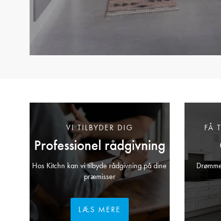
VI TILBYDER DIG
FÅ 
Professionel rådgivning
Hos Kitchn kan vi tilbyde rådgivning på dine
Drømmer
præmisser
LÆS MERE