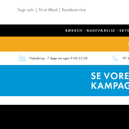
Tegn selv
|
Få et tilbud
|
Kundeservice
KØKKEN
BADEVÆRELSE
SKY
Vejledning - 7 dage om ugen 9.00-22.00
97 