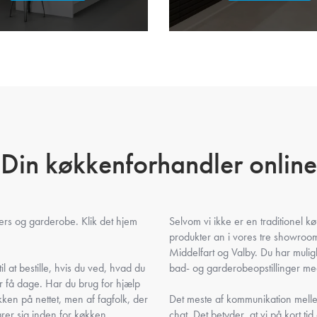
Din køkkenforhandler online
gers og garderobe. Klik det hjem
Selvom vi ikke er en traditionel 
produkter an i vores tre showro
Middelfart og Valby. Du har muli
l at bestille, hvis du ved, hvad du
bad- og garderobeopstillinger med
r få dage. Har du brug for hjælp
ken på nettet, men af fagfolk, der
Det meste af kommunikation mellem
ører sig inden for køkken,
chat. Det betyder, at vi på kort tid