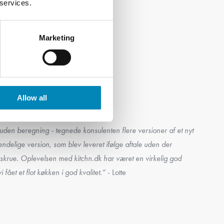
 services.
Marketing
Allow all
kunder
uden beregning - tegnede konsulenten flere versioner af et nyt
ndelige version, som blev leveret ifølge aftale uden der
krue. Oplevelsen med kitchn.dk har været en virkelig god
 fået et flot køkken i god kvalitet.”
- Lotte