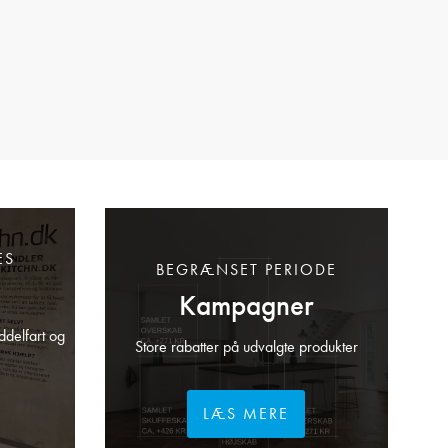
ES
BEGRÆNSET PERIODE
Kampagner
ddelfart og
Store rabatter på udvalgte produkter
LÆS MERE