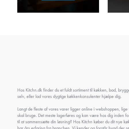
Hos Kitchn.dk finder du et fuldt sortiment til køkken, bad, bryg
selv, eller lad vores dygtige køkkenkonsulenter hjælpe dig.
Langt de fleste af vores varer ligger online i webshoppen, lige ti
skal bruge. Det meste lagerføres og kan være hos dig inden fo
til at sammensætte din løsning? Hos Kitchn køber du dit nye køk
har års erfaring fra branchen. Vi kender og forstår hvad der r