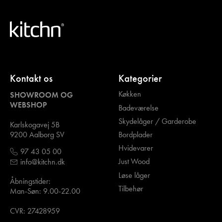
Kontakt os
Kategorier
Køkken
SHOWROOM OG
WEBSHOP
Badeværelse
Skydelåger / Garderobe
Karlskogavej 5B
Bordplader
9200 Aalborg SV
Hvidevarer
97 43 05 00
Just Wood
info@kitchn.dk
Løse låger
Åbningstider:
Tilbehør
Man-Søn: 9.00-22.00
CVR: 27428959