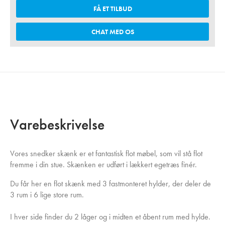
FÅ ET TILBUD
CHAT MED OS
Varebeskrivelse
Vores snedker skænk er et fantastisk flot møbel, som vil stå flot
fremme i din stue. Skænken er udført i lækkert egetræs finér.
Du får her en flot skænk med 3 fastmonteret hylder, der deler de
3 rum i 6 lige store rum.
I hver side finder du 2 låger og i midten et åbent rum med hylde.