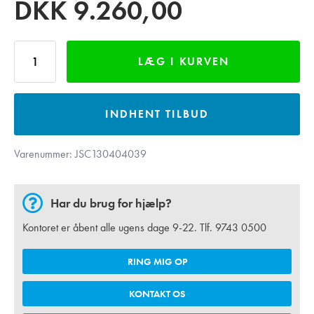
DKK
9.260,00
LÆG I KURVEN
INDHENT TILBUD
Varenummer:
JSC130404039
Har du brug for hjælp?
Kontoret er åbent alle ugens dage 9-22. Tlf.
9743 0500
RING MIG OP
KONTAKT OS