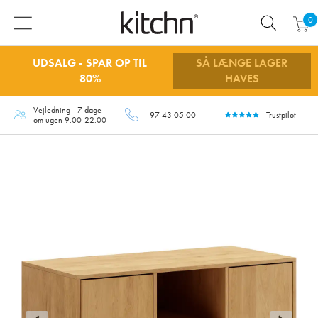
0
UDSALG - SPAR OP TIL
SÅ LÆNGE LAGER
80%
HAVES
Vejledning - 7 dage
97 43 05 00
Trustpilot
om ugen 9.00-22.00